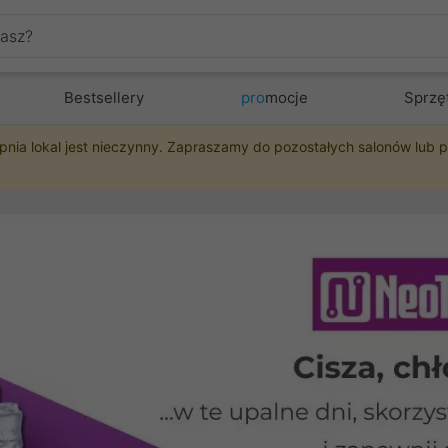
Bestsellery
pro
mocje
Sprzę
pnia lokal jest nieczynny. Zapraszamy do pozostałych salonów lub