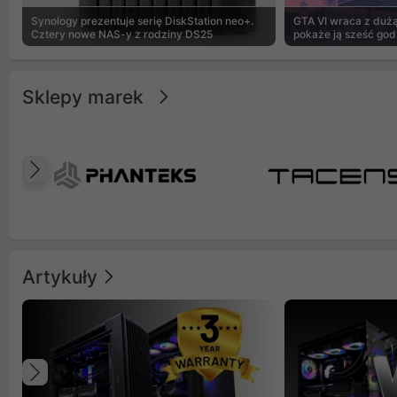
Synology prezentuje serię DiskStation neo+.
GTA VI wraca z dużą 
Cztery nowe NAS-y z rodziny DS25
pokaże ją sześć god
Sklepy marek
Poprzedni
Artykuły
Poprzedni