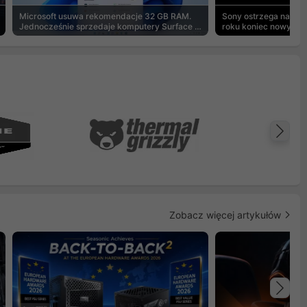
Microsoft usuwa rekomendacje 32 GB RAM.
Sony ostrzega na pu
Jednocześnie sprzedaje komputery Surface z
roku koniec nowych g
8 GB
Na
Zobacz więcej artykułów
Na