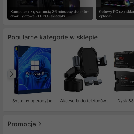
Komputery z gwarancją 36 miesięcy door-to-
Gotowy PC czy skład
door - gotowe ZENPC i składaki
opłaca?
Popularne kategorie w sklepie
Poprzedni
Systemy operacyjne
Akcesoria do telefonów GSM
Dysk S
Promocje