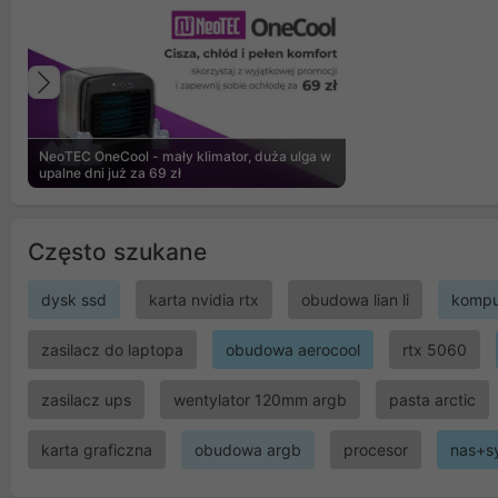
Poprzedni
NeoTEC OneCool - mały klimator, duża ulga w
upalne dni już za 69 zł
Często szukane
dysk ssd
karta nvidia rtx
obudowa lian li
kompu
zasilacz do laptopa
obudowa aerocool
rtx 5060
zasilacz ups
wentylator 120mm argb
pasta arctic
karta graficzna
obudowa argb
procesor
nas+s