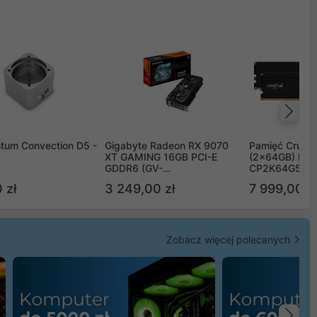
Na
tum Convection D5 -
Gigabyte Radeon RX 9070
Pamięć Crucia
XT GAMING 16GB PCI-E
(2x64GB) DD
GDDR6 (GV-
CP2K64G56C
R9070XTGAMING-16GD)
 zł
3 249,00 zł
7 999,00 zł
Zobacz więcej polecanych