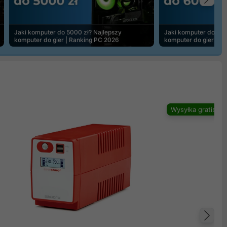
Na
Jaki komputer do 5000 zł? Najlepszy
Jaki komputer do 600
komputer do gier | Ranking PC 2026
komputer do gier | R
Wysyłka gratis
Na