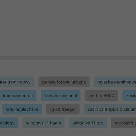
ter gamingowy
panele fotowoltaiczne
myszka gamingow
kamera neotec
klimator onecool
amd rx 6600
zasi
fotel noblechairs
liquid freezer
zasilacz 80plus platinu
ynology
windows 11 home
windows 11 pro
microsoft 