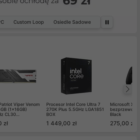
PC
Custom Loop
Osiedle Sadowe
Na
Patriot Viper Venom
Procesor Intel Core Ultra 7
Microsoft Xbox
GB (1x16GB)
270K Plus 5.5GHz LGA1851
bezprzewodo
z CL30
BOX
Black
G60C30
 zł
1 449,00 zł
275,00 zł