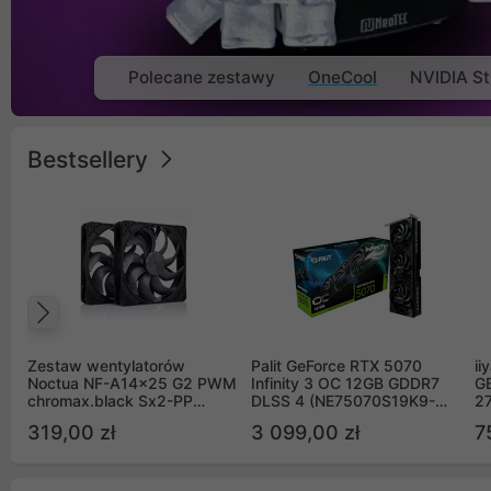
Polecane zestawy
OneCool
NVIDIA St
Bestsellery
Poprzedni
Zestaw wentylatorów
Palit GeForce RTX 5070
ii
Noctua NF-A14x25 G2 PWM
Infinity 3 OC 12GB GDDR7
G
chromax.black Sx2-PP
DLSS 4 (NE75070S19K9-
2
Sterrox 140mm Push Pull
GB2050S)
319,00 zł
3 099,00 zł
7
(2szt)