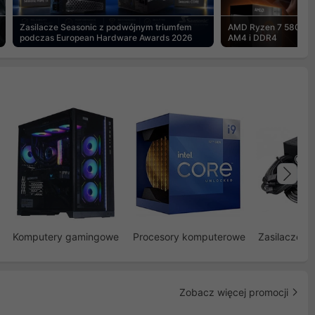
Zasilacze Seasonic z podwójnym triumfem
AMD Ryzen 7 5800X3
podczas European Hardware Awards 2026
AM4 i DDR4
Na
Komputery gamingowe
Procesory komputerowe
Zasilacze d
Zobacz więcej promocji