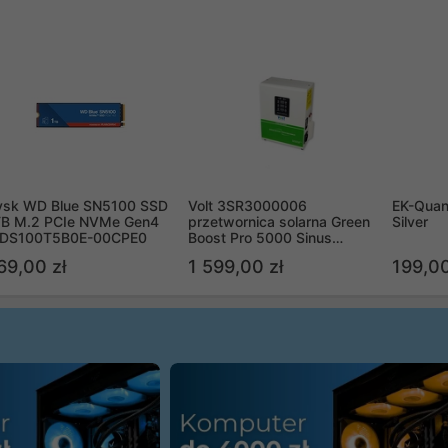
ysk WD Blue SN5100 SSD
Volt 3SR3000006
EK-Quan
TB M.2 PCIe NVMe Gen4
przetwornica solarna Green
Silver
DS100T5B0E-00CPE0
Boost Pro 5000 Sinus
Bypass
69,00 zł
1 599,00 zł
199,00