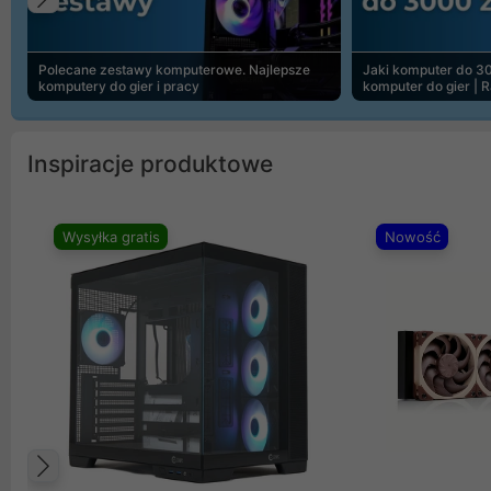
Poprzedni
Polecane zestawy komputerowe. Najlepsze
Jaki komputer do 30
komputery do gier i pracy
komputer do gier | 
Inspiracje produktowe
Wysyłka gratis
Nowość
Poprzedni