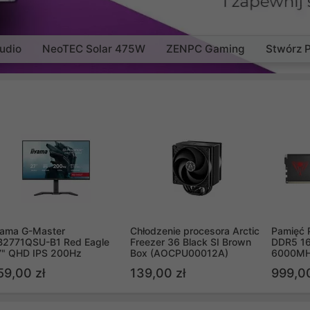
udio
NeoTEC Solar 475W
ZENPC Gaming
Stwórz 
yama G-Master
Chłodzenie procesora Arctic
Pamięć 
B2771QSU-B1 Red Eagle
Freezer 36 Black SI Brown
DDR5 16
7" QHD IPS 200Hz
Box (AOCPU00012A)
6000MH
PVV516
59,00 zł
139,00 zł
999,00