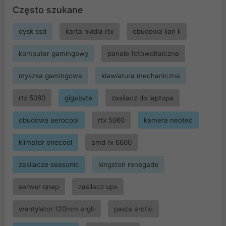
Często szukane
dysk ssd
karta nvidia rtx
obudowa lian li
komputer gamingowy
panele fotowoltaiczne
myszka gamingowa
klawiatura mechaniczna
rtx 5080
gigabyte
zasilacz do laptopa
obudowa aerocool
rtx 5060
kamera neotec
klimator onecool
amd rx 6600
zasilacze seasonic
kingston renegade
serwer qnap
zasilacz ups
wentylator 120mm argb
pasta arctic