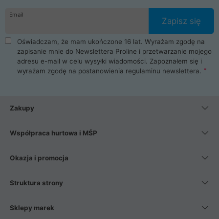
danych osobowych. Dlatego zakup notebooka albo laptopa w
Email
ProLine to czysta przyjemność i pełne bezpieczeństwo.
Zapisz się
Zaopatrzysz się u nas w akcesoria i części komputerowe
takie jak procesory, karty graficzne, płyty główne, pamięci,
Oświadczam, że mam ukończone 16 lat. Wyrażam zgodę na
dyski SSD, M.2 oraz HDD. Nasi pracownicy pomogą Ci wybrać
zapisanie mnie do Newslettera Proline i przetwarzanie mojego
najlepszy zasilacz komputerowy oraz obudowę do komputera.
adresu e-mail w celu wysyłki wiadomości. Zapoznałem się i
Poza komputerami mamy również najlepsze na rynku
wyrażam zgodę na postanowienia
regulaminu newslettera
.
Smartfony takich producentów jak Xiaomi, Apple, Samsung i
Huawei. Jeżeli chcesz, aby Twój komputer pracował cicho,
posiadamy szeroką gamę chłodzenia procesora, oraz ciche
wentylatory. Na koniec mając już to wszystko, możesz
Zakupy
wybrać idealny fotel gamingowy.
Współpraca hurtowa i MŚP
Okazja i promocja
Struktura strony
Sklepy marek