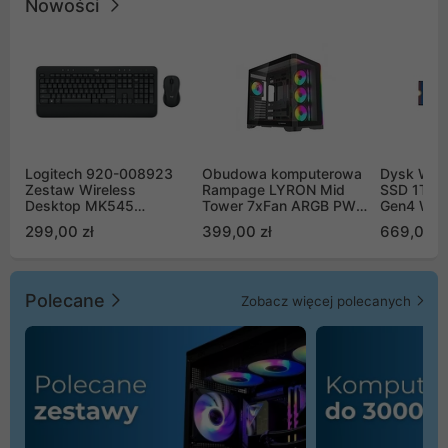
Nowości
Logitech 920-008923
Obudowa komputerowa
Dysk WD 
Zestaw Wireless
Rampage LYRON Mid
SSD 1TB 
Desktop MK545
Tower 7xFan ARGB PWM
Gen4 WD
Advanced
czarna
00CPE0
299,00 zł
399,00 zł
669,00 z
Polecane
Zobacz więcej polecanych