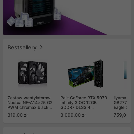
Bestsellery
Zestaw wentylatorów
Palit GeForce RTX 5070
iiyama G-
Noctua NF-A14x25 G2
Infinity 3 OC 12GB
GB2771QS
PWM chromax.black
GDDR7 DLSS 4
Eagle 27"
Sx2-PP Sterrox 140mm
(NE75070S19K9-
200Hz
319,00 zł
3 099,00 zł
759,00 zł
Push Pull (2szt)
GB2050S)