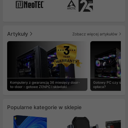
Artykuły
Zobacz więcej artykułów
Komputery z gwarancją 36 miesięcy door-
Gotowy PC czy skład
to-door - gotowe ZENPC i składaki
opłaca?
Popularne kategorie w sklepie