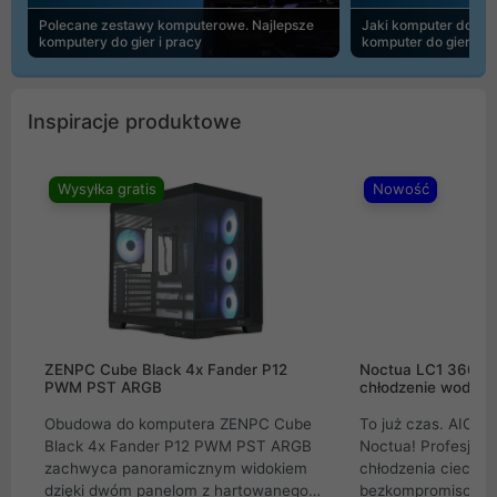
Polecane zestawy komputerowe. Najlepsze
Jaki komputer do 30
komputery do gier i pracy
komputer do gier | 
Inspiracje produktowe
Wysyłka gratis
Nowość
ZENPC Cube Black 4x Fander P12
Noctua LC1 360mm
PWM PST ARGB
chłodzenie wodne 
Obudowa do komputera ZENPC Cube
To już czas. AIO w
Black 4x Fander P12 PWM PST ARGB
Noctua! Profesjon
zachwyca panoramicznym widokiem
chłodzenia cieczą 
dzięki dwóm panelom z hartowanego
bezkompromisowe 