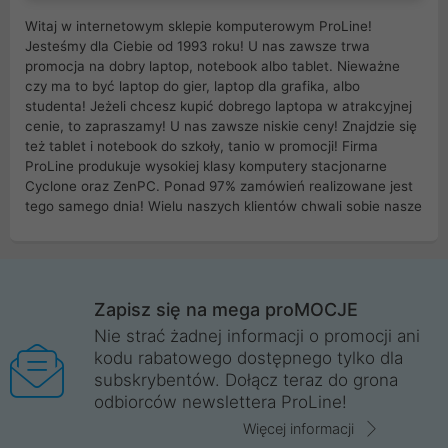
Witaj w internetowym sklepie komputerowym ProLine!
Jesteśmy dla Ciebie od 1993 roku! U nas zawsze trwa
promocja na dobry laptop, notebook albo tablet. Nieważne
czy ma to być laptop do gier, laptop dla grafika, albo
studenta! Jeżeli chcesz kupić dobrego laptopa w atrakcyjnej
cenie, to zapraszamy! U nas zawsze niskie ceny! Znajdzie się
też tablet i notebook do szkoły, tanio w promocji! Firma
ProLine produkuje wysokiej klasy komputery stacjonarne
Cyclone oraz ZenPC. Ponad 97% zamówień realizowane jest
tego samego dnia! Wielu naszych klientów chwali sobie nasze
myszki dla graczy i klawiatury mechaniczne. Posiadamy sieć
sklepów komputerowych na terenie kraju. W większości z
nich możesz odebrać zamówienie bez kosztów transportu.
Posiadamy sklep komputerowy w miastach takich jak
Wrocław, Poznań, Legnica, Katowice, Gliwice, Kalisz, Bytom,
Zapisz się na mega proMOCJE
Trzebnica, Opole. Szybka i profesjonalna obsługa!
Nie strać żadnej informacji o promocji ani
kodu rabatowego dostępnego tylko dla
ProLine to polska firma ze 100% polskim kapitałem. Działamy
subskrybentów. Dołącz teraz do grona
legalnie i płacimy podatki w naszym kraju! Posiadamy siedzibę
odbiorców newslettera ProLine!
główną w Mirkowie oraz salony na terenie kraju. Cała
komunikacja ze sklepem komputerowym ProLine jest
Więcej informacji
szyfrowana za pomocą technologii SSL. Nie sprzedajemy