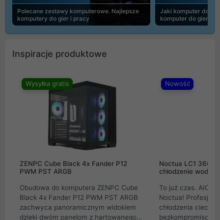
Polecane zestawy komputerowe. Najlepsze
Jaki komputer do 30
komputery do gier i pracy
komputer do gier | 
Inspiracje produktowe
Wysyłka gratis
Nowość
ZENPC Cube Black 4x Fander P12
Noctua LC1 360mm
PWM PST ARGB
chłodzenie wodne 
Obudowa do komputera ZENPC Cube
To już czas. AIO w
Black 4x Fander P12 PWM PST ARGB
Noctua! Profesjon
zachwyca panoramicznym widokiem
chłodzenia cieczą 
dzięki dwóm panelom z hartowanego
bezkompromisowe 