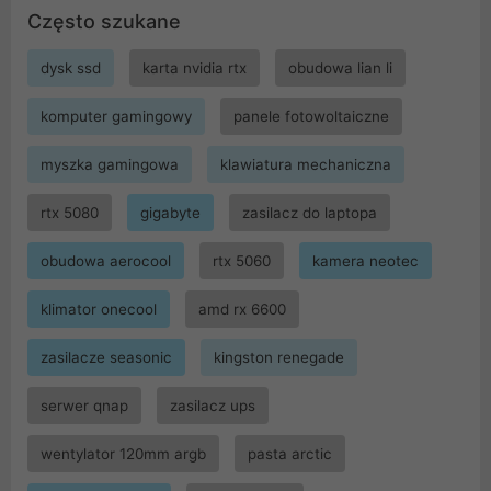
Często szukane
dysk ssd
karta nvidia rtx
obudowa lian li
komputer gamingowy
panele fotowoltaiczne
myszka gamingowa
klawiatura mechaniczna
rtx 5080
gigabyte
zasilacz do laptopa
obudowa aerocool
rtx 5060
kamera neotec
klimator onecool
amd rx 6600
zasilacze seasonic
kingston renegade
serwer qnap
zasilacz ups
wentylator 120mm argb
pasta arctic