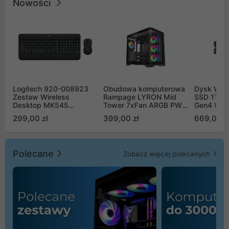
Nowości
Logitech 920-008923
Obudowa komputerowa
Dysk WD 
Zestaw Wireless
Rampage LYRON Mid
SSD 1TB 
Desktop MK545
Tower 7xFan ARGB PWM
Gen4 WD
Advanced
czarna
00CPE0
299,00 zł
399,00 zł
669,00 z
Polecane
Zobacz więcej polecanych