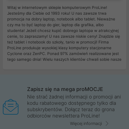
Witaj w internetowym sklepie komputerowym ProLine!
Jesteśmy dla Ciebie od 1993 roku! U nas zawsze trwa
promocja na dobry laptop, notebook albo tablet. Nieważne
czy ma to być laptop do gier, laptop dla grafika, albo
studenta! Jeżeli chcesz kupić dobrego laptopa w atrakcyjnej
cenie, to zapraszamy! U nas zawsze niskie ceny! Znajdzie się
też tablet i notebook do szkoły, tanio w promocji! Firma
ProLine produkuje wysokiej klasy komputery stacjonarne
Cyclone oraz ZenPC. Ponad 97% zamówień realizowane jest
tego samego dnia! Wielu naszych klientów chwali sobie nasze
myszki dla graczy i klawiatury mechaniczne. Posiadamy sieć
sklepów komputerowych na terenie kraju. W większości z
nich możesz odebrać zamówienie bez kosztów transportu.
Posiadamy sklep komputerowy w miastach takich jak
Wrocław, Poznań, Legnica, Katowice, Gliwice, Kalisz, Bytom,
Zapisz się na mega proMOCJE
Trzebnica, Opole. Szybka i profesjonalna obsługa!
Nie strać żadnej informacji o promocji ani
kodu rabatowego dostępnego tylko dla
ProLine to polska firma ze 100% polskim kapitałem. Działamy
subskrybentów. Dołącz teraz do grona
legalnie i płacimy podatki w naszym kraju! Posiadamy siedzibę
odbiorców newslettera ProLine!
główną w Mirkowie oraz salony na terenie kraju. Cała
komunikacja ze sklepem komputerowym ProLine jest
Więcej informacji
szyfrowana za pomocą technologii SSL. Nie sprzedajemy