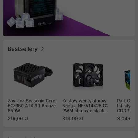
Bestsellery
Zasilacz Seasonic Core
Zestaw wentylatorów
Palit GeF
BC-650 ATX 3.1 Bronze
Noctua NF-A14x25 G2
Infinity 3
650W
PWM chromax.black
GDDR7 DL
Sx2-PP Sterrox 140mm
(NE75070
219,00 zł
319,00 zł
3 049,00
Push Pull (2szt)
GB2050S