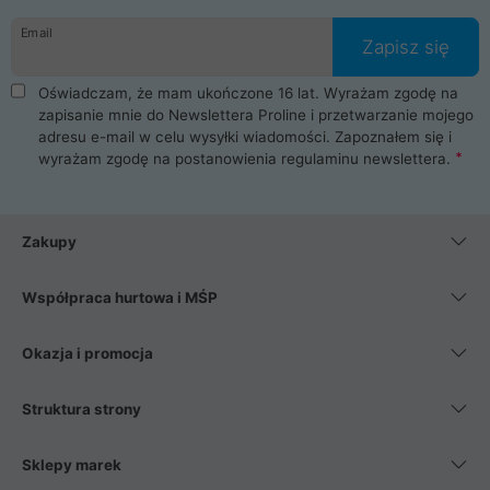
danych osobowych. Dlatego zakup notebooka albo laptopa w
Email
ProLine to czysta przyjemność i pełne bezpieczeństwo.
Zapisz się
Zaopatrzysz się u nas w akcesoria i części komputerowe
takie jak procesory, karty graficzne, płyty główne, pamięci,
Oświadczam, że mam ukończone 16 lat. Wyrażam zgodę na
dyski SSD, M.2 oraz HDD. Nasi pracownicy pomogą Ci wybrać
zapisanie mnie do Newslettera Proline i przetwarzanie mojego
najlepszy zasilacz komputerowy oraz obudowę do komputera.
adresu e-mail w celu wysyłki wiadomości. Zapoznałem się i
Poza komputerami mamy również najlepsze na rynku
wyrażam zgodę na postanowienia
regulaminu newslettera
.
Smartfony takich producentów jak Xiaomi, Apple, Samsung i
Huawei. Jeżeli chcesz, aby Twój komputer pracował cicho,
posiadamy szeroką gamę chłodzenia procesora, oraz ciche
wentylatory. Na koniec mając już to wszystko, możesz
Zakupy
wybrać idealny fotel gamingowy.
Współpraca hurtowa i MŚP
Okazja i promocja
Struktura strony
Sklepy marek