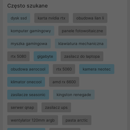
Często szukane
dysk ssd
karta nvidia rtx
obudowa lian li
komputer gamingowy
panele fotowoltaiczne
myszka gamingowa
klawiatura mechaniczna
rtx 5080
gigabyte
zasilacz do laptopa
obudowa aerocool
rtx 5060
kamera neotec
klimator onecool
amd rx 6600
zasilacze seasonic
kingston renegade
serwer qnap
zasilacz ups
wentylator 120mm argb
pasta arctic