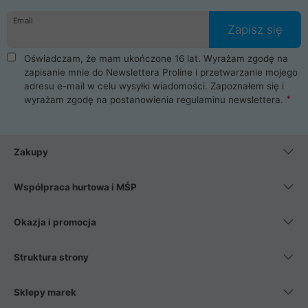
danych osobowych. Dlatego zakup notebooka albo laptopa w
Email
ProLine to czysta przyjemność i pełne bezpieczeństwo.
Zapisz się
Zaopatrzysz się u nas w akcesoria i części komputerowe
takie jak procesory, karty graficzne, płyty główne, pamięci,
Oświadczam, że mam ukończone 16 lat. Wyrażam zgodę na
dyski SSD, M.2 oraz HDD. Nasi pracownicy pomogą Ci wybrać
zapisanie mnie do Newslettera Proline i przetwarzanie mojego
najlepszy zasilacz komputerowy oraz obudowę do komputera.
adresu e-mail w celu wysyłki wiadomości. Zapoznałem się i
Poza komputerami mamy również najlepsze na rynku
wyrażam zgodę na postanowienia
regulaminu newslettera
.
Smartfony takich producentów jak Xiaomi, Apple, Samsung i
Huawei. Jeżeli chcesz, aby Twój komputer pracował cicho,
posiadamy szeroką gamę chłodzenia procesora, oraz ciche
wentylatory. Na koniec mając już to wszystko, możesz
Zakupy
wybrać idealny fotel gamingowy.
Współpraca hurtowa i MŚP
Okazja i promocja
Struktura strony
Sklepy marek