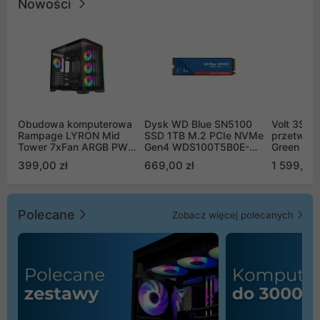
Nowości
Obudowa komputerowa
Dysk WD Blue SN5100
Volt 3SR
Rampage LYRON Mid
SSD 1TB M.2 PCIe NVMe
przetworn
Tower 7xFan ARGB PWM
Gen4 WDS100T5B0E-
Green Boo
czarna
00CPE0
Sinus Byp
399,00 zł
669,00 zł
1 599,00 
Polecane
Zobacz więcej polecanych