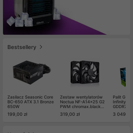
Bestsellery
Zasilacz Seasonic Core
Zestaw wentylatorów
Palit GeF
BC-650 ATX 3.1 Bronze
Noctua NF-A14x25 G2
Infinity 3
650W
PWM chromax.black
GDDR7 DL
Sx2-PP Sterrox 140mm
(NE75070
199,00 zł
319,00 zł
3 049,00
Push Pull (2szt)
GB2050S