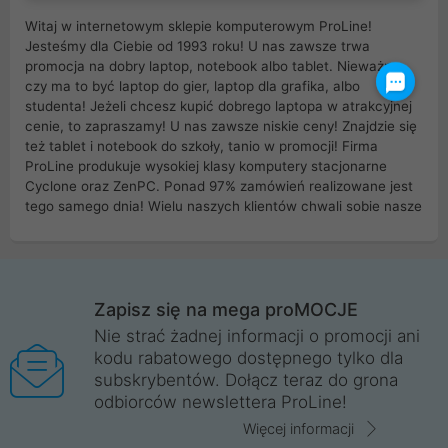
Witaj w internetowym sklepie komputerowym ProLine!
Jesteśmy dla Ciebie od 1993 roku! U nas zawsze trwa
promocja na dobry laptop, notebook albo tablet. Nieważne
czy ma to być laptop do gier, laptop dla grafika, albo
studenta! Jeżeli chcesz kupić dobrego laptopa w atrakcyjnej
cenie, to zapraszamy! U nas zawsze niskie ceny! Znajdzie się
też tablet i notebook do szkoły, tanio w promocji! Firma
ProLine produkuje wysokiej klasy komputery stacjonarne
Cyclone oraz ZenPC. Ponad 97% zamówień realizowane jest
tego samego dnia! Wielu naszych klientów chwali sobie nasze
myszki dla graczy i klawiatury mechaniczne. Posiadamy sieć
sklepów komputerowych na terenie kraju. W większości z
nich możesz odebrać zamówienie bez kosztów transportu.
Posiadamy sklep komputerowy w miastach takich jak
Wrocław, Poznań, Legnica, Katowice, Gliwice, Kalisz, Bytom,
Zapisz się na mega proMOCJE
Trzebnica, Opole. Szybka i profesjonalna obsługa!
Nie strać żadnej informacji o promocji ani
kodu rabatowego dostępnego tylko dla
ProLine to polska firma ze 100% polskim kapitałem. Działamy
subskrybentów. Dołącz teraz do grona
legalnie i płacimy podatki w naszym kraju! Posiadamy siedzibę
odbiorców newslettera ProLine!
główną w Mirkowie oraz salony na terenie kraju. Cała
komunikacja ze sklepem komputerowym ProLine jest
Więcej informacji
szyfrowana za pomocą technologii SSL. Nie sprzedajemy