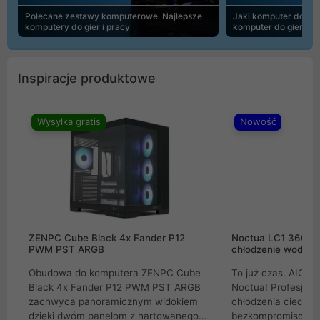
Polecane zestawy komputerowe. Najlepsze
Jaki komputer do 30
komputery do gier i pracy
komputer do gier | 
Inspiracje produktowe
Wysyłka gratis
Nowość
ZENPC Cube Black 4x Fander P12
Noctua LC1 360mm
PWM PST ARGB
chłodzenie wodne 
Obudowa do komputera ZENPC Cube
To już czas. AIO w
Black 4x Fander P12 PWM PST ARGB
Noctua! Profesjon
zachwyca panoramicznym widokiem
chłodzenia cieczą 
dzięki dwóm panelom z hartowanego
bezkompromisowe 