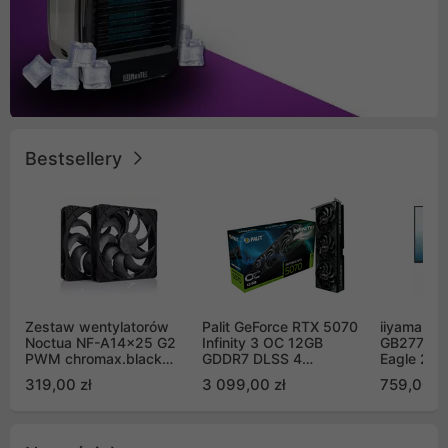
Bestsellery
Zestaw wentylatorów
Palit GeForce RTX 5070
iiyama G-
Noctua NF-A14x25 G2
Infinity 3 OC 12GB
GB2771QS
PWM chromax.black
GDDR7 DLSS 4
Eagle 27"
Sx2-PP Sterrox 140mm
(NE75070S19K9-
200Hz
319,00 zł
3 099,00 zł
759,00 zł
Push Pull (2szt)
GB2050S)