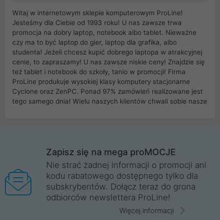
Witaj w internetowym sklepie komputerowym ProLine!
Jesteśmy dla Ciebie od 1993 roku! U nas zawsze trwa
promocja na dobry laptop, notebook albo tablet. Nieważne
czy ma to być laptop do gier, laptop dla grafika, albo
studenta! Jeżeli chcesz kupić dobrego laptopa w atrakcyjnej
cenie, to zapraszamy! U nas zawsze niskie ceny! Znajdzie się
też tablet i notebook do szkoły, tanio w promocji! Firma
ProLine produkuje wysokiej klasy komputery stacjonarne
Cyclone oraz ZenPC. Ponad 97% zamówień realizowane jest
tego samego dnia! Wielu naszych klientów chwali sobie nasze
myszki dla graczy i klawiatury mechaniczne. Posiadamy sieć
sklepów komputerowych na terenie kraju. W większości z
nich możesz odebrać zamówienie bez kosztów transportu.
Posiadamy sklep komputerowy w miastach takich jak
Wrocław, Poznań, Legnica, Katowice, Gliwice, Kalisz, Bytom,
Zapisz się na mega proMOCJE
Trzebnica, Opole. Szybka i profesjonalna obsługa!
Nie strać żadnej informacji o promocji ani
kodu rabatowego dostępnego tylko dla
ProLine to polska firma ze 100% polskim kapitałem. Działamy
subskrybentów. Dołącz teraz do grona
legalnie i płacimy podatki w naszym kraju! Posiadamy siedzibę
odbiorców newslettera ProLine!
główną w Mirkowie oraz salony na terenie kraju. Cała
komunikacja ze sklepem komputerowym ProLine jest
Więcej informacji
szyfrowana za pomocą technologii SSL. Nie sprzedajemy