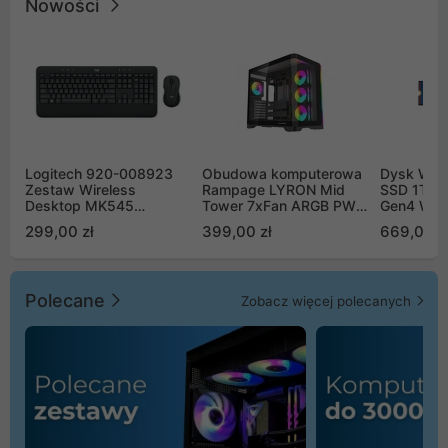
Nowości
Logitech 920-008923
Obudowa komputerowa
Dysk WD 
Zestaw Wireless
Rampage LYRON Mid
SSD 1TB 
Desktop MK545
Tower 7xFan ARGB PWM
Gen4 WD
Advanced
czarna
00CPE0
299,00 zł
399,00 zł
669,00 z
Polecane
Zobacz więcej polecanych