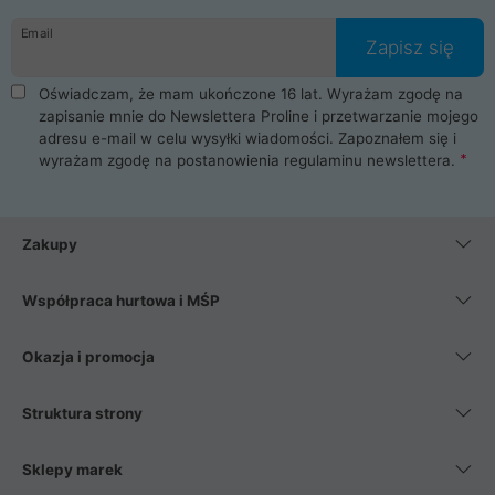
danych osobowych. Dlatego zakup notebooka albo laptopa w
Email
ProLine to czysta przyjemność i pełne bezpieczeństwo.
Zapisz się
Zaopatrzysz się u nas w akcesoria i części komputerowe
takie jak procesory, karty graficzne, płyty główne, pamięci,
Oświadczam, że mam ukończone 16 lat. Wyrażam zgodę na
dyski SSD, M.2 oraz HDD. Nasi pracownicy pomogą Ci wybrać
zapisanie mnie do Newslettera Proline i przetwarzanie mojego
najlepszy zasilacz komputerowy oraz obudowę do komputera.
adresu e-mail w celu wysyłki wiadomości. Zapoznałem się i
Poza komputerami mamy również najlepsze na rynku
wyrażam zgodę na postanowienia
regulaminu newslettera
.
Smartfony takich producentów jak Xiaomi, Apple, Samsung i
Huawei. Jeżeli chcesz, aby Twój komputer pracował cicho,
posiadamy szeroką gamę chłodzenia procesora, oraz ciche
wentylatory. Na koniec mając już to wszystko, możesz
Zakupy
wybrać idealny fotel gamingowy.
Współpraca hurtowa i MŚP
Okazja i promocja
Struktura strony
Sklepy marek