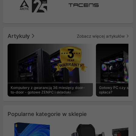
Artykuły
Zobacz więcej artykułów
Komputery z gwarancją 36 miesięcy door-
Gotowy PC czy skład
to-door - gotowe ZENPC i składaki
opłaca?
Popularne kategorie w sklepie