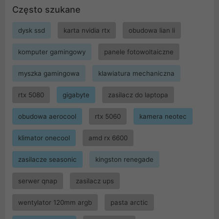
Często szukane
dysk ssd
karta nvidia rtx
obudowa lian li
komputer gamingowy
panele fotowoltaiczne
myszka gamingowa
klawiatura mechaniczna
rtx 5080
gigabyte
zasilacz do laptopa
obudowa aerocool
rtx 5060
kamera neotec
klimator onecool
amd rx 6600
zasilacze seasonic
kingston renegade
serwer qnap
zasilacz ups
wentylator 120mm argb
pasta arctic