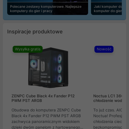
Polecane zestawy komputerowe. Najlepsze
Jaki komputer do 30
komputery do gier i pracy
komputer do gier | 
Inspiracje produktowe
Wysyłka gratis
Nowość
ZENPC Cube Black 4x Fander P12
Noctua LC1 360mm
PWM PST ARGB
chłodzenie wodne 
Obudowa do komputera ZENPC Cube
To już czas. AIO w
Black 4x Fander P12 PWM PST ARGB
Noctua! Profesjon
zachwyca panoramicznym widokiem
chłodzenia cieczą 
dzięki dwóm panelom z hartowanego
bezkompromisowe 