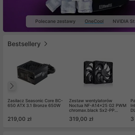
Polecane zestawy
OneCool
NVIDIA St
Bestsellery
Poprzedni
Zasilacz Seasonic Core BC-
Zestaw wentylatorów
Pa
650 ATX 3.1 Bronze 650W
Noctua NF-A14x25 G2 PWM
In
chromax.black Sx2-PP
D
Sterrox 140mm Push Pull
G
219,00 zł
319,00 zł
3
(2szt)