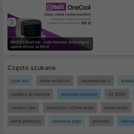
Poprzedni
NeoTEC OneCool - mały klimator, duża ulga w
upalne dni już za 69 zł
Często szukane
dysk ssd
karta nvidia rtx
obudowa lian li
kompu
zasilacz do laptopa
obudowa aerocool
rtx 5060
zasilacz ups
wentylator 120mm argb
pasta arctic
karta graficzna
obudowa argb
procesor
nas+s