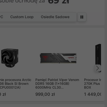
PC
Custom Loop
Osiedle Sadowe
Na
ie procesora Arctic
Pamięć Patriot Viper Venom
Procesor Intel 
36 Black SI Brown
DDR5 16GB (1x16GB)
270K Plus 5.
OCPU00012A)
6000MHz CL30
BOX
PVV516G60C30
 zł
999,00 zł
1 449,00 z