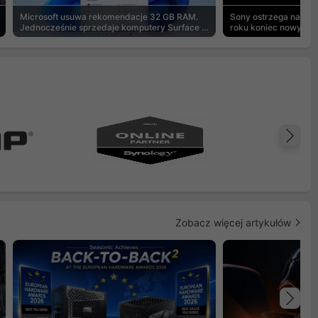
Microsoft usuwa rekomendacje 32 GB RAM.
Sony ostrzega na pu
Jednocześnie sprzedaje komputery Surface z
roku koniec nowych g
8 GB
Na
Zobacz więcej artykułów
Na