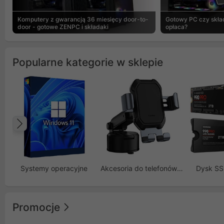
Komputery z gwarancją 36 miesięcy door-to-
Gotowy PC czy skład
door - gotowe ZENPC i składaki
opłaca?
Popularne kategorie w sklepie
Poprzedni
Systemy operacyjne
Akcesoria do telefonów GSM
Dysk S
Promocje