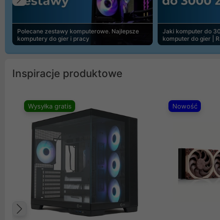
Poprzedni
Polecane zestawy komputerowe. Najlepsze
Jaki komputer do 30
komputery do gier i pracy
komputer do gier | 
Inspiracje produktowe
Wysyłka gratis
Nowość
Poprzedni