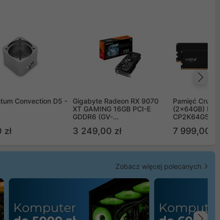
Na
tum Convection D5 -
Gigabyte Radeon RX 9070
Pamięć Crucia
XT GAMING 16GB PCI-E
(2x64GB) DD
GDDR6 (GV-
CP2K64G56C
R9070XTGAMING-16GD)
 zł
3 249,00 zł
7 999,00 zł
Zobacz więcej polecanych