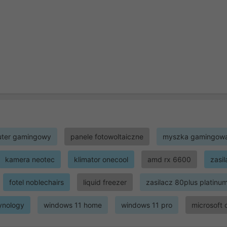
ter gamingowy
panele fotowoltaiczne
myszka gamingow
kamera neotec
klimator onecool
amd rx 6600
zasi
fotel noblechairs
liquid freezer
zasilacz 80plus platinu
ynology
windows 11 home
windows 11 pro
microsoft 