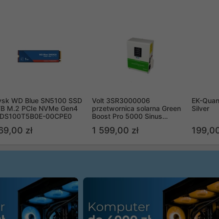
ysk WD Blue SN5100 SSD
Volt 3SR3000006
EK-Quan
TB M.2 PCIe NVMe Gen4
przetwornica solarna Green
Silver
DS100T5B0E-00CPE0
Boost Pro 5000 Sinus
Bypass
69,00 zł
1 599,00 zł
199,00