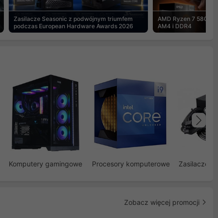
Zasilacze Seasonic z podwójnym triumfem
AMD Ryzen 7 5800X3
podczas European Hardware Awards 2026
AM4 i DDR4
Na
Komputery gamingowe
Procesory komputerowe
Zasilacze d
Zobacz więcej promocji