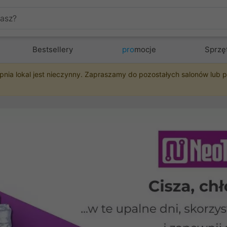
Bestsellery
pro
mocje
Sprzę
pnia lokal jest nieczynny. Zapraszamy do pozostałych salonów lub