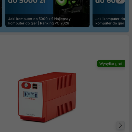
Na
Jaki komputer do 5000 zł? Najlepszy
Jaki komputer do 600
komputer do gier | Ranking PC 2026
komputer do gier | R
Wysyłka gratis
Na