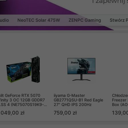
udio
NeoTEC Solar 475W
ZENPC Gaming
Stwórz 
lit GeForce RTX 5070
iiyama G-Master
Chłodzen
finity 3 OC 12GB GDDR7
GB2771QSU-B1 Red Eagle
Freezer 
LSS 4 (NE75070S19K9-
27" QHD IPS 200Hz
Box (A
B2050S)
 049,00 zł
759,00 zł
139,00