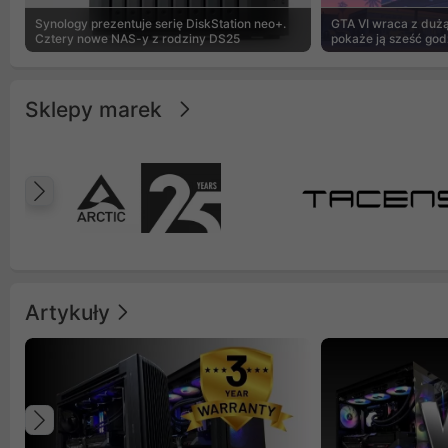
Synology prezentuje serię DiskStation neo+.
GTA VI wraca z dużą 
Cztery nowe NAS-y z rodziny DS25
pokaże ją sześć god
Sklepy marek
Poprzedni
Artykuły
Poprzedni