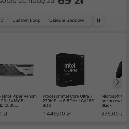
PC
Custom Loop
Osiedle Sadowe
Na
Patriot Viper Venom
Procesor Intel Core Ultra 7
Microsoft Xbox
GB (1x16GB)
270K Plus 5.5GHz LGA1851
bezprzewodo
z CL30
BOX
Black
G60C30
 zł
1 449,00 zł
275,00 zł