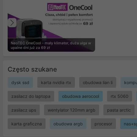
Poprzedni
NeoTEC OneCool - mały klimator, duża ulga w
upalne dni już za 69 zł
Często szukane
dysk ssd
karta nvidia rtx
obudowa lian li
kompu
zasilacz do laptopa
obudowa aerocool
rtx 5060
zasilacz ups
wentylator 120mm argb
pasta arctic
karta graficzna
obudowa argb
procesor
nas+s