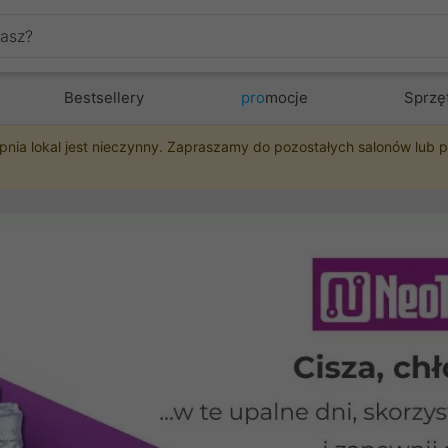
Bestsellery
pro
mocje
Sprzę
pnia lokal jest nieczynny. Zapraszamy do pozostałych salonów lub