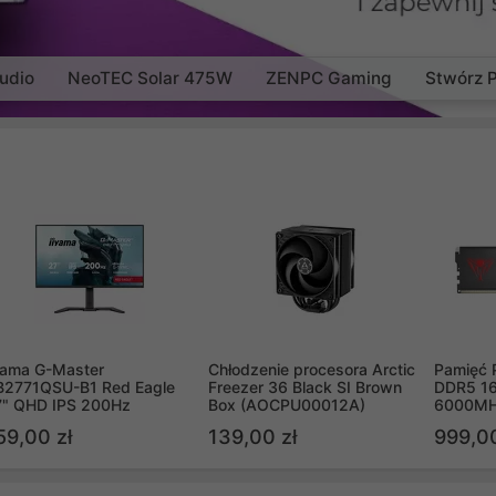
udio
NeoTEC Solar 475W
ZENPC Gaming
Stwórz 
yama G-Master
Chłodzenie procesora Arctic
Pamięć 
B2771QSU-B1 Red Eagle
Freezer 36 Black SI Brown
DDR5 16
7" QHD IPS 200Hz
Box (AOCPU00012A)
6000MH
PVV516
59,00 zł
139,00 zł
999,00