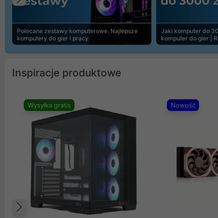
Poprzedni
Polecane zestawy komputerowe. Najlepsze
Jaki komputer do 30
komputery do gier i pracy
komputer do gier | 
Inspiracje produktowe
Wysyłka gratis
Nowość
Poprzedni