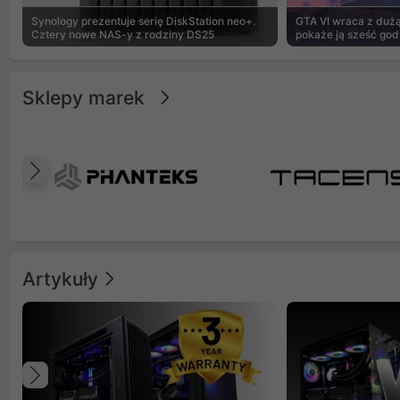
Synology prezentuje serię DiskStation neo+.
GTA VI wraca z dużą 
Cztery nowe NAS-y z rodziny DS25
pokaże ją sześć god
Sklepy marek
Poprzedni
Artykuły
Poprzedni