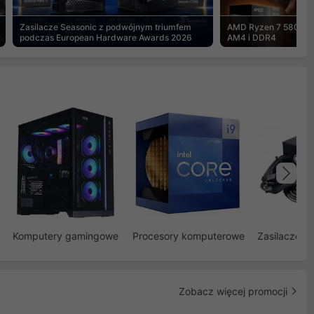
Zasilacze Seasonic z podwójnym triumfem
AMD Ryzen 7 5800X3
podczas European Hardware Awards 2026
AM4 i DDR4
Na
Komputery gamingowe
Procesory komputerowe
Zasilacze d
Zobacz więcej promocji