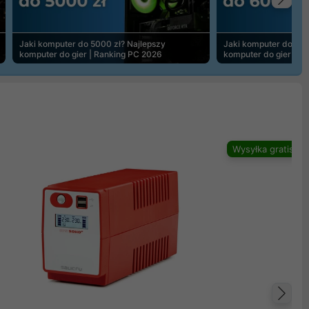
Na
Jaki komputer do 5000 zł? Najlepszy
Jaki komputer do 600
komputer do gier | Ranking PC 2026
komputer do gier | R
Wysyłka gratis
Na