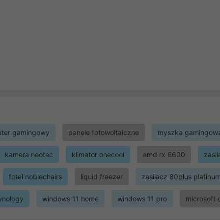
ter gamingowy
panele fotowoltaiczne
myszka gamingow
kamera neotec
klimator onecool
amd rx 6600
zasi
fotel noblechairs
liquid freezer
zasilacz 80plus platinu
ynology
windows 11 home
windows 11 pro
microsoft 