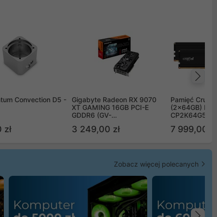
Na
tum Convection D5 -
Gigabyte Radeon RX 9070
Pamięć Crucia
XT GAMING 16GB PCI-E
(2x64GB) DD
GDDR6 (GV-
CP2K64G56C
R9070XTGAMING-16GD)
 zł
3 249,00 zł
7 999,00 zł
Zobacz więcej polecanych