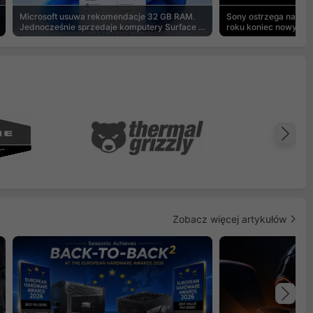
Microsoft usuwa rekomendacje 32 GB RAM.
Sony ostrzega na pu
Jednocześnie sprzedaje komputery Surface z
roku koniec nowych g
8 GB
Na
Zobacz więcej artykułów
Na