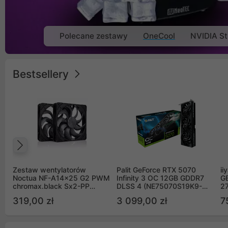
Polecane zestawy
OneCool
NVIDIA St
Bestsellery
Poprzedni
Zestaw wentylatorów
Palit GeForce RTX 5070
ii
Noctua NF-A14x25 G2 PWM
Infinity 3 OC 12GB GDDR7
G
chromax.black Sx2-PP
DLSS 4 (NE75070S19K9-
2
Sterrox 140mm Push Pull
GB2050S)
319,00 zł
3 099,00 zł
7
(2szt)