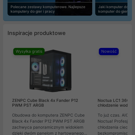
Polecane zestawy komputerowe. Najlepsze
Jaki komputer do 30
komputery do gier i pracy
komputer do gier | 
Inspiracje produktowe
Wysyłka gratis
Nowość
ZENPC Cube Black 4x Fander P12
Noctua LC1 360mm
PWM PST ARGB
chłodzenie wodne 
Obudowa do komputera ZENPC Cube
To już czas. AIO w
Black 4x Fander P12 PWM PST ARGB
Noctua! Profesjon
zachwyca panoramicznym widokiem
chłodzenia cieczą 
dzięki dwóm panelom z hartowanego
bezkompromisowe 