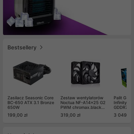
Bestsellery
Zasilacz Seasonic Core
Zestaw wentylatorów
Palit GeF
BC-650 ATX 3.1 Bronze
Noctua NF-A14x25 G2
Infinity 3
650W
PWM chromax.black
GDDR7 DL
Sx2-PP Sterrox 140mm
(NE75070
199,00 zł
319,00 zł
3 049,00
Push Pull (2szt)
GB2050S