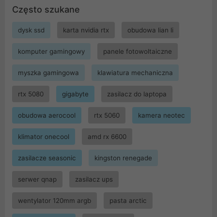
Często szukane
dysk ssd
karta nvidia rtx
obudowa lian li
komputer gamingowy
panele fotowoltaiczne
myszka gamingowa
klawiatura mechaniczna
rtx 5080
gigabyte
zasilacz do laptopa
obudowa aerocool
rtx 5060
kamera neotec
klimator onecool
amd rx 6600
zasilacze seasonic
kingston renegade
serwer qnap
zasilacz ups
wentylator 120mm argb
pasta arctic