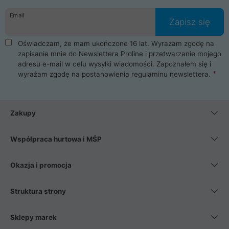
danych osobowych. Dlatego zakup notebooka albo laptopa w
Email
ProLine to czysta przyjemność i pełne bezpieczeństwo.
Zapisz się
Zaopatrzysz się u nas w akcesoria i części komputerowe
takie jak procesory, karty graficzne, płyty główne, pamięci,
Oświadczam, że mam ukończone 16 lat. Wyrażam zgodę na
dyski SSD, M.2 oraz HDD. Nasi pracownicy pomogą Ci wybrać
zapisanie mnie do Newslettera Proline i przetwarzanie mojego
najlepszy zasilacz komputerowy oraz obudowę do komputera.
adresu e-mail w celu wysyłki wiadomości. Zapoznałem się i
Poza komputerami mamy również najlepsze na rynku
wyrażam zgodę na postanowienia
regulaminu newslettera
.
Smartfony takich producentów jak Xiaomi, Apple, Samsung i
Huawei. Jeżeli chcesz, aby Twój komputer pracował cicho,
posiadamy szeroką gamę chłodzenia procesora, oraz ciche
wentylatory. Na koniec mając już to wszystko, możesz
Zakupy
wybrać idealny fotel gamingowy.
Współpraca hurtowa i MŚP
Okazja i promocja
Struktura strony
Sklepy marek