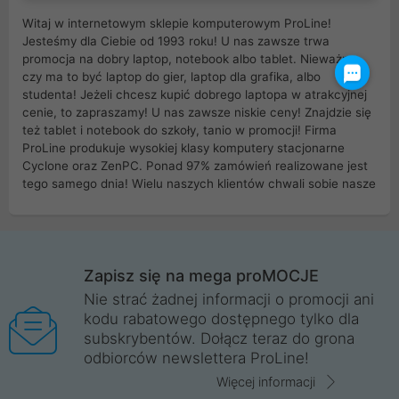
Witaj w internetowym sklepie komputerowym ProLine!
Jesteśmy dla Ciebie od 1993 roku! U nas zawsze trwa
promocja na dobry laptop, notebook albo tablet. Nieważne
czy ma to być laptop do gier, laptop dla grafika, albo
studenta! Jeżeli chcesz kupić dobrego laptopa w atrakcyjnej
cenie, to zapraszamy! U nas zawsze niskie ceny! Znajdzie się
też tablet i notebook do szkoły, tanio w promocji! Firma
ProLine produkuje wysokiej klasy komputery stacjonarne
Cyclone oraz ZenPC. Ponad 97% zamówień realizowane jest
tego samego dnia! Wielu naszych klientów chwali sobie nasze
myszki dla graczy i klawiatury mechaniczne. Posiadamy sieć
sklepów komputerowych na terenie kraju. W większości z
nich możesz odebrać zamówienie bez kosztów transportu.
Posiadamy sklep komputerowy w miastach takich jak
Wrocław, Poznań, Legnica, Katowice, Gliwice, Kalisz, Bytom,
Zapisz się na mega proMOCJE
Trzebnica, Opole. Szybka i profesjonalna obsługa!
Nie strać żadnej informacji o promocji ani
kodu rabatowego dostępnego tylko dla
ProLine to polska firma ze 100% polskim kapitałem. Działamy
subskrybentów. Dołącz teraz do grona
legalnie i płacimy podatki w naszym kraju! Posiadamy siedzibę
odbiorców newslettera ProLine!
główną w Mirkowie oraz salony na terenie kraju. Cała
komunikacja ze sklepem komputerowym ProLine jest
Więcej informacji
szyfrowana za pomocą technologii SSL. Nie sprzedajemy