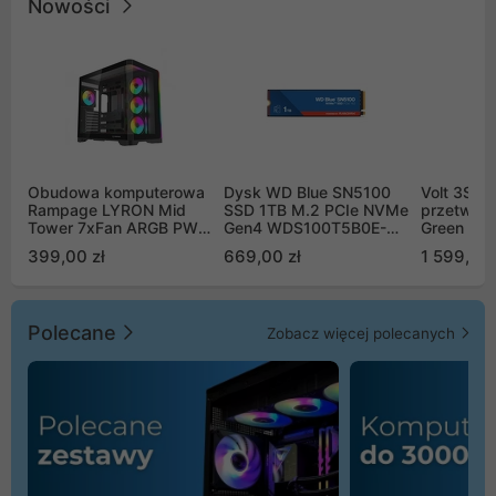
Nowości
Obudowa komputerowa
Dysk WD Blue SN5100
Volt 3SR
Rampage LYRON Mid
SSD 1TB M.2 PCIe NVMe
przetworn
Tower 7xFan ARGB PWM
Gen4 WDS100T5B0E-
Green Boo
czarna
00CPE0
Sinus Byp
399,00 zł
669,00 zł
1 599,00 
Polecane
Zobacz więcej polecanych