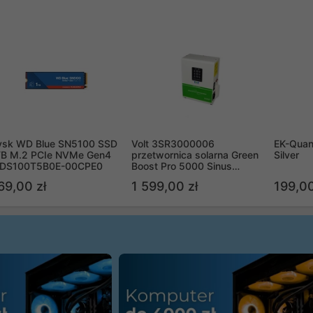
ysk WD Blue SN5100 SSD
Volt 3SR3000006
EK-Quan
TB M.2 PCIe NVMe Gen4
przetwornica solarna Green
Silver
DS100T5B0E-00CPE0
Boost Pro 5000 Sinus
Bypass
69,00 zł
1 599,00 zł
199,00