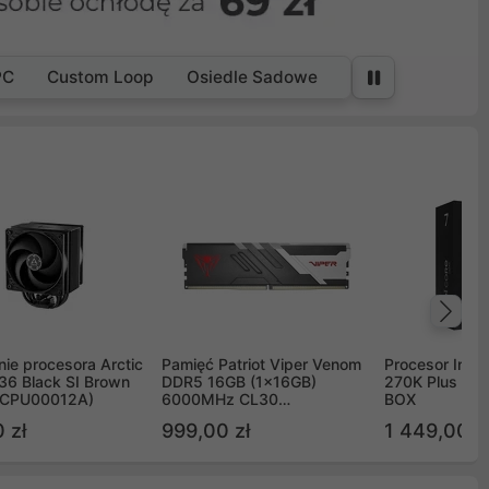
PC
Custom Loop
Osiedle Sadowe
Na
ie procesora Arctic
Pamięć Patriot Viper Venom
Procesor Intel 
36 Black SI Brown
DDR5 16GB (1x16GB)
270K Plus 5.
OCPU00012A)
6000MHz CL30
BOX
PVV516G60C30
 zł
999,00 zł
1 449,00 z