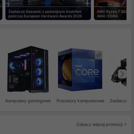
Zasilacze Seasonic z podwójnym triumfem
AMD Ryzen 7 5800X3
podczas European Hardware Awards 2026
AM4 i DDR4
Na
Komputery gamingowe
Procesory komputerowe
Zasilacze d
Zobacz więcej promocji