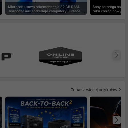
Microsoft usuwa rekomendacje 32 GB RAM.
Sony ostrzega na pu
Jednocześnie sprzedaje komputery Surface z
roku koniec nowych g
8 GB
Na
Zobacz więcej artykułów
Na