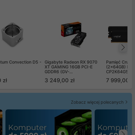
Na
tum Convection D5 -
Gigabyte Radeon RX 9070
Pamięć Crucia
XT GAMING 16GB PCI-E
(2x64GB) DD
GDDR6 (GV-
CP2K64G56C
R9070XTGAMING-16GD)
 zł
3 249,00 zł
7 999,00 zł
Zobacz więcej polecanych