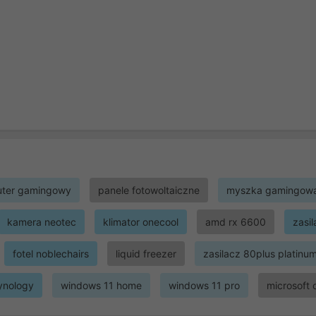
ter gamingowy
panele fotowoltaiczne
myszka gamingow
kamera neotec
klimator onecool
amd rx 6600
zasi
fotel noblechairs
liquid freezer
zasilacz 80plus platinu
ynology
windows 11 home
windows 11 pro
microsoft 