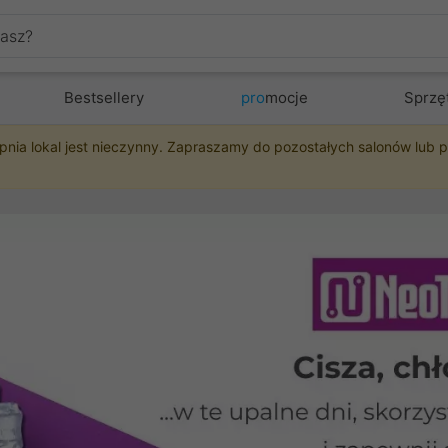
Bestsellery
pro
mocje
Sprzę
pnia lokal jest nieczynny. Zapraszamy do pozostałych salonów lub