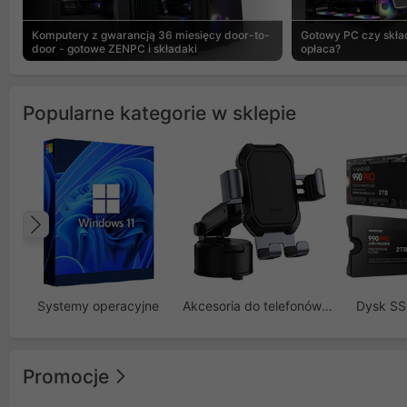
Komputery z gwarancją 36 miesięcy door-to-
Gotowy PC czy skład
door - gotowe ZENPC i składaki
opłaca?
Popularne kategorie w sklepie
Poprzedni
Systemy operacyjne
Akcesoria do telefonów GSM
Dysk S
Promocje