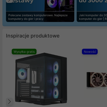
Poprzedni
Polecane zestawy komputerowe. Najlepsze
Jaki komputer do 30
komputery do gier i pracy
komputer do gier | 
Inspiracje produktowe
Wysyłka gratis
Nowość
Poprzedni