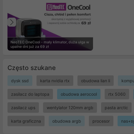
Poprzedni
NeoTEC OneCool - mały klimator, duża ulga w
upalne dni już za 69 zł
Często szukane
dysk ssd
karta nvidia rtx
obudowa lian li
kompu
zasilacz do laptopa
obudowa aerocool
rtx 5060
zasilacz ups
wentylator 120mm argb
pasta arctic
karta graficzna
obudowa argb
procesor
nas+s