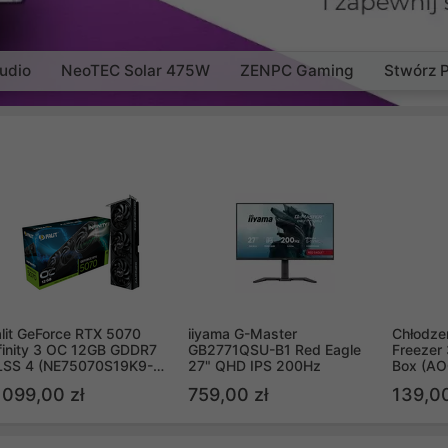
udio
NeoTEC Solar 475W
ZENPC Gaming
Stwórz 
lit GeForce RTX 5070
iiyama G-Master
Chłodzen
finity 3 OC 12GB GDDR7
GB2771QSU-B1 Red Eagle
Freezer 
LSS 4 (NE75070S19K9-
27" QHD IPS 200Hz
Box (A
B2050S)
 099,00 zł
759,00 zł
139,00