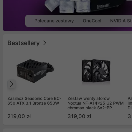
Polecane zestawy
OneCool
NVIDIA St
Bestsellery
Poprzedni
Zasilacz Seasonic Core BC-
Zestaw wentylatorów
Pa
650 ATX 3.1 Bronze 650W
Noctua NF-A14x25 G2 PWM
In
chromax.black Sx2-PP
D
Sterrox 140mm Push Pull
G
219,00 zł
319,00 zł
3
(2szt)