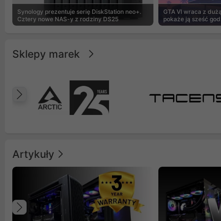
Synology prezentuje serię DiskStation neo+.
GTA VI wraca z dużą 
Cztery nowe NAS-y z rodziny DS25
pokaże ją sześć god
Sklepy marek
Poprzedni
Artykuły
Poprzedni