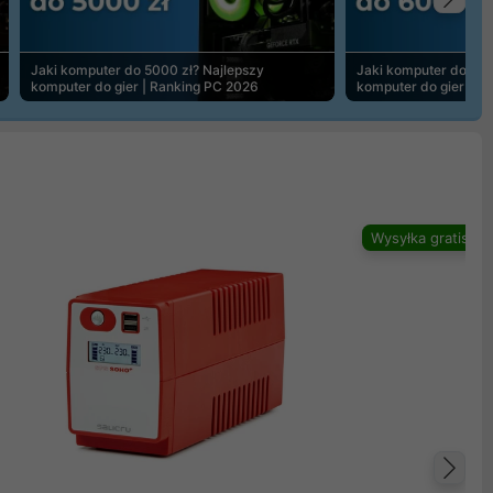
Na
Jaki komputer do 5000 zł? Najlepszy
Jaki komputer do 600
komputer do gier | Ranking PC 2026
komputer do gier | R
Wysyłka gratis
Na