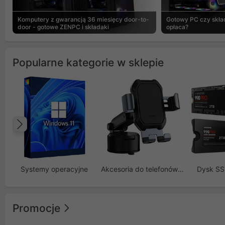
Komputery z gwarancją 36 miesięcy door-to-
Gotowy PC czy skład
door - gotowe ZENPC i składaki
opłaca?
Popularne kategorie w sklepie
Poprzedni
Systemy operacyjne
Akcesoria do telefonów GSM
Dysk S
Promocje