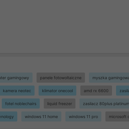
ter gamingowy
panele fotowoltaiczne
myszka gamingow
kamera neotec
klimator onecool
amd rx 6600
zasi
fotel noblechairs
liquid freezer
zasilacz 80plus platinu
ynology
windows 11 home
windows 11 pro
microsoft 