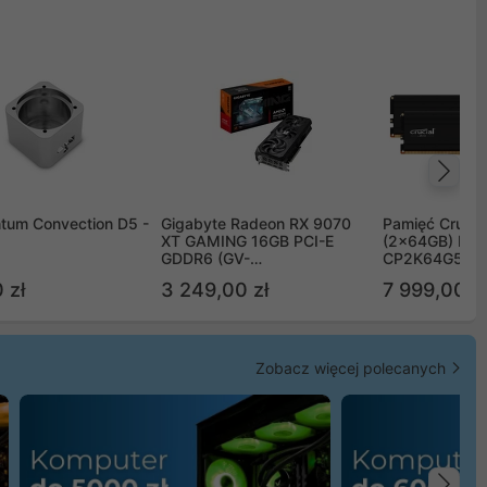
Na
tum Convection D5 -
Gigabyte Radeon RX 9070
Pamięć Crucia
XT GAMING 16GB PCI-E
(2x64GB) DD
GDDR6 (GV-
CP2K64G56C
R9070XTGAMING-16GD)
 zł
3 249,00 zł
7 999,00 zł
Zobacz więcej polecanych