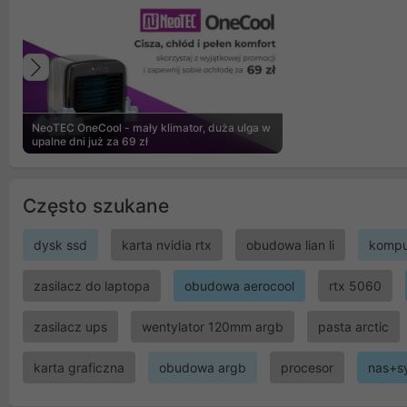
Poprzedni
NeoTEC OneCool - mały klimator, duża ulga w
upalne dni już za 69 zł
Często szukane
dysk ssd
karta nvidia rtx
obudowa lian li
kompu
zasilacz do laptopa
obudowa aerocool
rtx 5060
zasilacz ups
wentylator 120mm argb
pasta arctic
karta graficzna
obudowa argb
procesor
nas+s