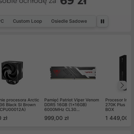
PC
Custom Loop
Osiedle Sadowe
Na
ie procesora Arctic
Pamięć Patriot Viper Venom
Procesor Intel 
36 Black SI Brown
DDR5 16GB (1x16GB)
270K Plus 5.
OCPU00012A)
6000MHz CL30
BOX
PVV516G60C30
 zł
999,00 zł
1 449,00 z