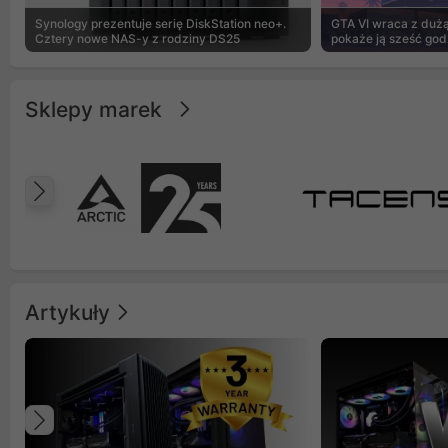
Synology prezentuje serię DiskStation neo+.
GTA VI wraca z dużą 
Cztery nowe NAS-y z rodziny DS25
pokaże ją sześć god
Sklepy marek
Poprzedni
Artykuły
Poprzedni