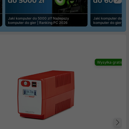
Na
Jaki komputer do 5000 zł? Najlepszy
Jaki komputer do 600
komputer do gier | Ranking PC 2026
komputer do gier | R
Wysyłka gratis
Na