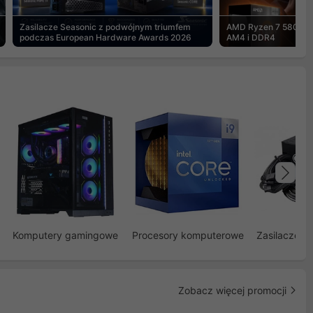
Zasilacze Seasonic z podwójnym triumfem
AMD Ryzen 7 5800X3
podczas European Hardware Awards 2026
AM4 i DDR4
Na
Komputery gamingowe
Procesory komputerowe
Zasilacze d
Zobacz więcej promocji