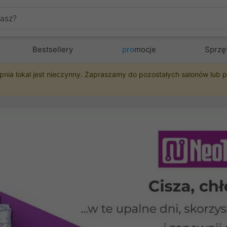
Bestsellery
pro
mocje
Sprzę
pnia lokal jest nieczynny. Zapraszamy do pozostałych salonów lub