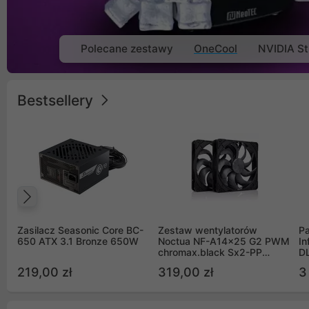
Polecane zestawy
OneCool
NVIDIA St
Bestsellery
Poprzedni
Zasilacz Seasonic Core BC-
Zestaw wentylatorów
Pa
650 ATX 3.1 Bronze 650W
Noctua NF-A14x25 G2 PWM
In
chromax.black Sx2-PP
D
Sterrox 140mm Push Pull
G
219,00 zł
319,00 zł
3
(2szt)