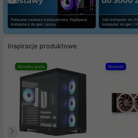
Poprzedni
Polecane zestawy komputerowe. Najlepsze
Jaki komputer do 30
komputery do gier i pracy
komputer do gier | 
Inspiracje produktowe
Wysyłka gratis
Nowość
Poprzedni