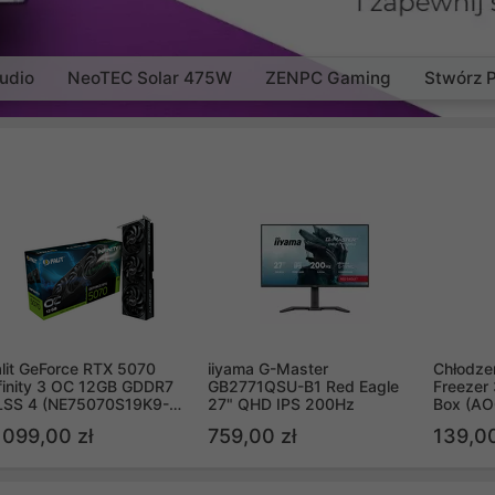
udio
NeoTEC Solar 475W
ZENPC Gaming
Stwórz 
lit GeForce RTX 5070
iiyama G-Master
Chłodzen
finity 3 OC 12GB GDDR7
GB2771QSU-B1 Red Eagle
Freezer 
LSS 4 (NE75070S19K9-
27" QHD IPS 200Hz
Box (A
B2050S)
 099,00 zł
759,00 zł
139,00