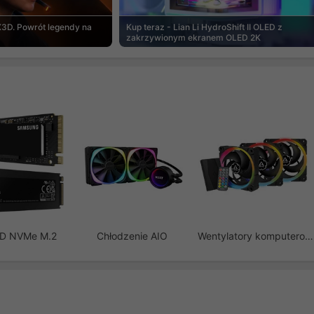
3D. Powrót legendy na
Kup teraz - Lian Li HydroShift II OLED z
zakrzywionym ekranem OLED 2K
SD NVMe M.2
Chłodzenie AIO
Wentylatory komputerowe