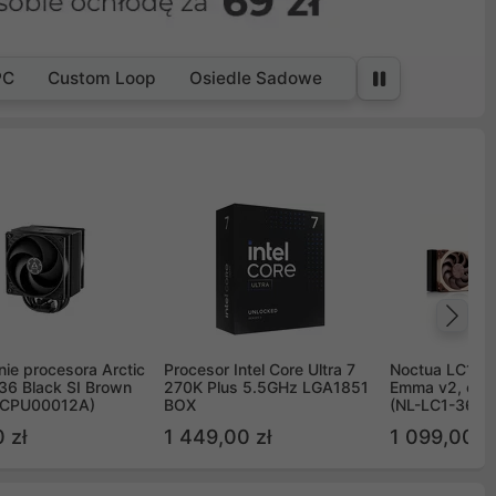
PC
Custom Loop
Osiedle Sadowe
Na
ie procesora Arctic
Procesor Intel Core Ultra 7
Noctua LC1 3
36 Black SI Brown
270K Plus 5.5GHz LGA1851
Emma v2, chł
OCPU00012A)
BOX
(NL-LC1-36)
 zł
1 449,00 zł
1 099,00 zł