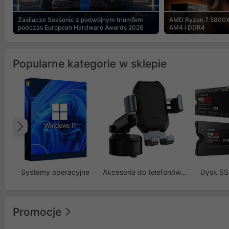
Zasilacze Seasonic z podwójnym triumfem
AMD Ryzen 7 5800X
podczas European Hardware Awards 2026
AM4 i DDR4
Popularne kategorie w sklepie
Poprzedni
Systemy operacyjne
Akcesoria do telefonów GSM
Dysk S
Promocje