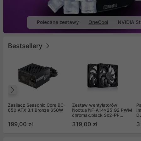
Polecane zestawy
OneCool
NVIDIA St
Bestsellery
Poprzedni
Zasilacz Seasonic Core BC-
Zestaw wentylatorów
Pa
650 ATX 3.1 Bronze 650W
Noctua NF-A14x25 G2 PWM
In
chromax.black Sx2-PP
D
Sterrox 140mm Push Pull
G
199,00 zł
319,00 zł
3
(2szt)