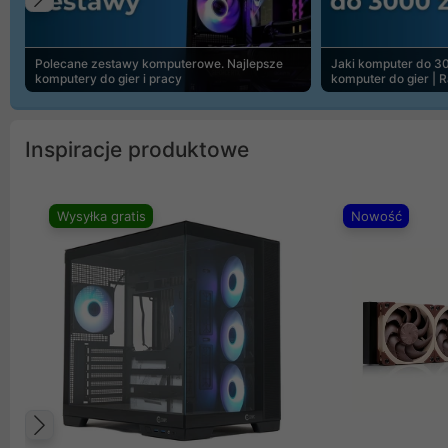
Poprzedni
Polecane zestawy komputerowe. Najlepsze
Jaki komputer do 30
komputery do gier i pracy
komputer do gier | 
Inspiracje produktowe
Wysyłka gratis
Nowość
Poprzedni