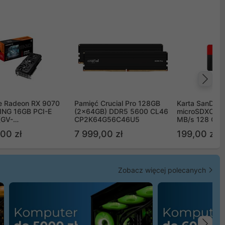
Na
e Radeon RX 9070
Pamięć Crucial Pro 128GB
Karta SanDisk
NG 16GB PCI-E
(2x64GB) DDR5 5600 CL46
microSDXC UH
(GV-
CP2K64G56C46U5
MB/s 128 GB
TGAMING-16GD)
00 zł
7 999,00 zł
199,00 zł
Zobacz więcej polecanych