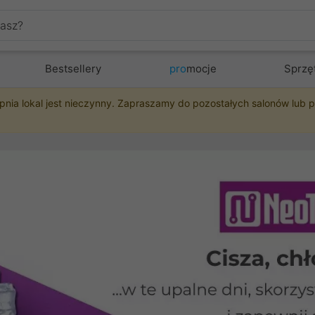
Bestsellery
pro
mocje
Sprzę
pnia lokal jest nieczynny. Zapraszamy do pozostałych salonów lub