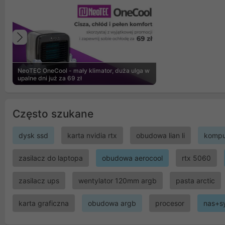
Poprzedni
NeoTEC OneCool - mały klimator, duża ulga w
upalne dni już za 69 zł
Często szukane
dysk ssd
karta nvidia rtx
obudowa lian li
kompu
zasilacz do laptopa
obudowa aerocool
rtx 5060
zasilacz ups
wentylator 120mm argb
pasta arctic
karta graficzna
obudowa argb
procesor
nas+s