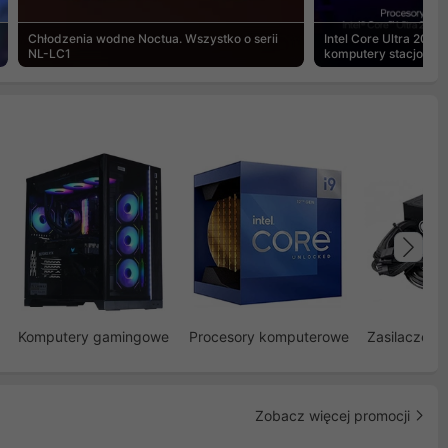
Chłodzenia wodne Noctua. Wszystko o serii
Intel Core Ultra 200S
NL-LC1
komputery stacjonar
Na
Komputery gamingowe
Procesory komputerowe
Zasilacze d
Zobacz więcej promocji