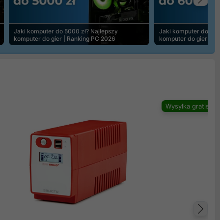
Na
Jaki komputer do 5000 zł? Najlepszy
Jaki komputer do 600
komputer do gier | Ranking PC 2026
komputer do gier | R
Wysyłka gratis
Na