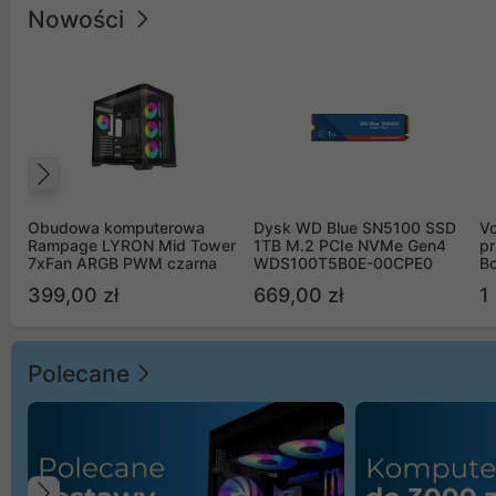
Nowości
Poprzedni
Obudowa komputerowa
Dysk WD Blue SN5100 SSD
V
Rampage LYRON Mid Tower
1TB M.2 PCIe NVMe Gen4
pr
7xFan ARGB PWM czarna
WDS100T5B0E-00CPE0
Bo
B
399,00 zł
669,00 zł
1
Polecane