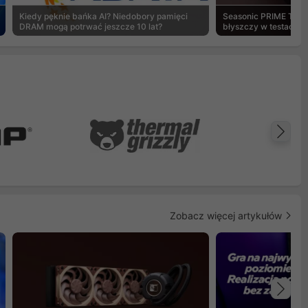
Kiedy pęknie bańka AI? Niedobory pamięci
Seasonic PRIME TX-1
DRAM mogą potrwać jeszcze 10 lat?
błyszczy w testach 
Na
Zobacz więcej artykułów
Na