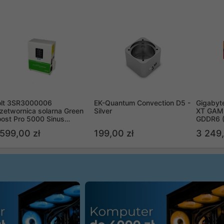
olt 3SR3000006
EK-Quantum Convection D5 -
Gigabyt
zetwornica solarna Green
Silver
XT GAMI
ost Pro 5000 Sinus
GDDR6 
ypass
R9070X
 599,00 zł
199,00 zł
3 249,