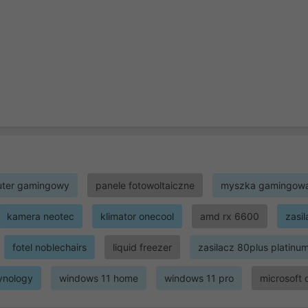
ter gamingowy
panele fotowoltaiczne
myszka gamingow
kamera neotec
klimator onecool
amd rx 6600
zasi
fotel noblechairs
liquid freezer
zasilacz 80plus platinu
ynology
windows 11 home
windows 11 pro
microsoft 