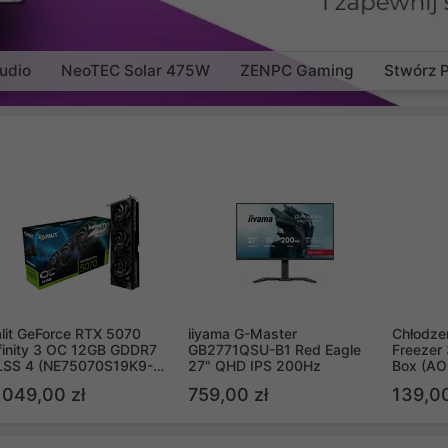
udio
NeoTEC Solar 475W
ZENPC Gaming
Stwórz 
lit GeForce RTX 5070
iiyama G-Master
Chłodzen
finity 3 OC 12GB GDDR7
GB2771QSU-B1 Red Eagle
Freezer 
LSS 4 (NE75070S19K9-
27" QHD IPS 200Hz
Box (A
B2050S)
 049,00 zł
759,00 zł
139,00