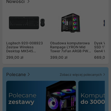
Nowości
Logitech 920-008923
Obudowa komputerowa
Dysk WD 
Zestaw Wireless
Rampage LYRON Mid
SSD 1TB 
Desktop MK545
Tower 7xFan ARGB PWM
Gen4 WD
Advanced
czarna
00CPE0
299,00 zł
399,00 zł
669,00 z
Polecane
Zobacz więcej polecanych