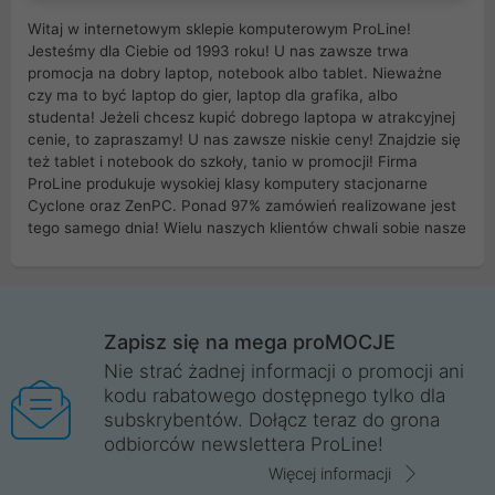
Witaj w internetowym sklepie komputerowym ProLine!
Jesteśmy dla Ciebie od 1993 roku! U nas zawsze trwa
promocja na dobry laptop, notebook albo tablet. Nieważne
czy ma to być laptop do gier, laptop dla grafika, albo
studenta! Jeżeli chcesz kupić dobrego laptopa w atrakcyjnej
cenie, to zapraszamy! U nas zawsze niskie ceny! Znajdzie się
też tablet i notebook do szkoły, tanio w promocji! Firma
ProLine produkuje wysokiej klasy komputery stacjonarne
Cyclone oraz ZenPC. Ponad 97% zamówień realizowane jest
tego samego dnia! Wielu naszych klientów chwali sobie nasze
myszki dla graczy i klawiatury mechaniczne. Posiadamy sieć
sklepów komputerowych na terenie kraju. W większości z
nich możesz odebrać zamówienie bez kosztów transportu.
Posiadamy sklep komputerowy w miastach takich jak
Wrocław, Poznań, Legnica, Katowice, Gliwice, Kalisz, Bytom,
Zapisz się na mega proMOCJE
Trzebnica, Opole. Szybka i profesjonalna obsługa!
Nie strać żadnej informacji o promocji ani
kodu rabatowego dostępnego tylko dla
ProLine to polska firma ze 100% polskim kapitałem. Działamy
subskrybentów. Dołącz teraz do grona
legalnie i płacimy podatki w naszym kraju! Posiadamy siedzibę
odbiorców newslettera ProLine!
główną w Mirkowie oraz salony na terenie kraju. Cała
komunikacja ze sklepem komputerowym ProLine jest
Więcej informacji
szyfrowana za pomocą technologii SSL. Nie sprzedajemy