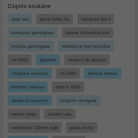
Często szukane
dysk ssd
karta nvidia rtx
obudowa lian li
komputer gamingowy
panele fotowoltaiczne
myszka gamingowa
klawiatura mechaniczna
rtx 5080
gigabyte
zasilacz do laptopa
obudowa aerocool
rtx 5060
kamera neotec
klimator onecool
amd rx 6600
zasilacze seasonic
kingston renegade
serwer qnap
zasilacz ups
wentylator 120mm argb
pasta arctic