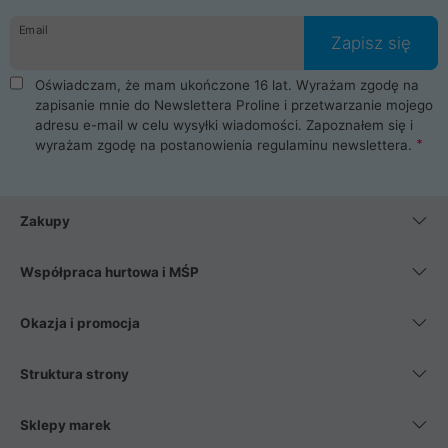
danych osobowych. Dlatego zakup notebooka albo laptopa w
Email
ProLine to czysta przyjemność i pełne bezpieczeństwo.
Zapisz się
Zaopatrzysz się u nas w akcesoria i części komputerowe
takie jak procesory, karty graficzne, płyty główne, pamięci,
Oświadczam, że mam ukończone 16 lat. Wyrażam zgodę na
dyski SSD, M.2 oraz HDD. Nasi pracownicy pomogą Ci wybrać
zapisanie mnie do Newslettera Proline i przetwarzanie mojego
najlepszy zasilacz komputerowy oraz obudowę do komputera.
adresu e-mail w celu wysyłki wiadomości. Zapoznałem się i
Poza komputerami mamy również najlepsze na rynku
wyrażam zgodę na postanowienia
regulaminu newslettera
.
Smartfony takich producentów jak Xiaomi, Apple, Samsung i
Huawei. Jeżeli chcesz, aby Twój komputer pracował cicho,
posiadamy szeroką gamę chłodzenia procesora, oraz ciche
wentylatory. Na koniec mając już to wszystko, możesz
Zakupy
wybrać idealny fotel gamingowy.
Współpraca hurtowa i MŚP
Okazja i promocja
Struktura strony
Sklepy marek