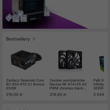
Bestsellery
Zasilacz Seasonic Core
Zestaw wentylatorów
Palit GeF
BC-650 ATX 3.1 Bronze
Noctua NF-A14x25 G2
Infinity 3
650W
PWM chromax.black
GDDR7 DL
Sx2-PP Sterrox 140mm
(NE75070
219,00 zł
319,00 zł
3 049,00
Push Pull (2szt)
GB2050S