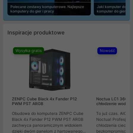
Polecane zestawy komputerowe. Najlepsze
Jaki komputer do 30
komputery do gier i pracy
komputer do gier | 
Inspiracje produktowe
Wysyłka gratis
Nowość
ZENPC Cube Black 4x Fander P12
Noctua LC1 360mm
PWM PST ARGB
chłodzenie wodne 
Obudowa do komputera ZENPC Cube
To już czas. AIO w
Black 4x Fander P12 PWM PST ARGB
Noctua! Profesjon
zachwyca panoramicznym widokiem
chłodzenia cieczą 
dzięki dwóm panelom z hartowanego
bezkompromisowe 