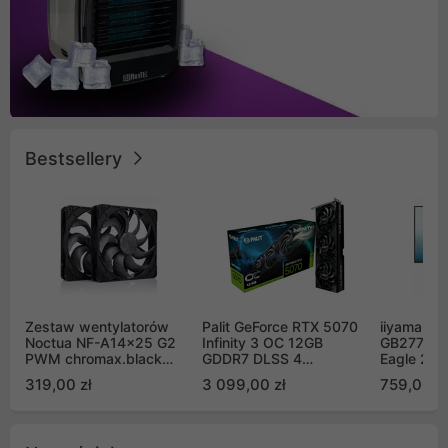
Bestsellery
Zestaw wentylatorów
Palit GeForce RTX 5070
iiyama G-
Noctua NF-A14x25 G2
Infinity 3 OC 12GB
GB2771QS
PWM chromax.black
GDDR7 DLSS 4
Eagle 27"
Sx2-PP Sterrox 140mm
(NE75070S19K9-
200Hz
319,00 zł
3 099,00 zł
759,00 zł
Push Pull (2szt)
GB2050S)