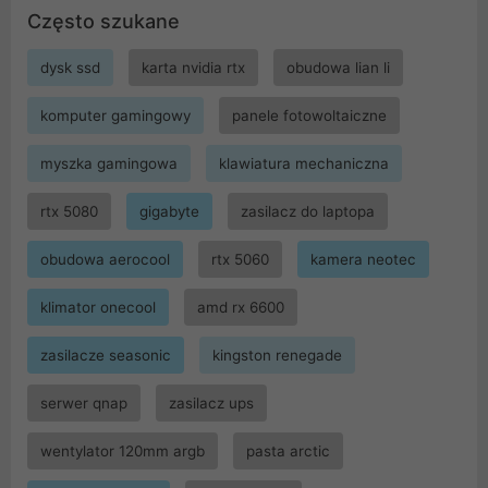
Często szukane
dysk ssd
karta nvidia rtx
obudowa lian li
komputer gamingowy
panele fotowoltaiczne
myszka gamingowa
klawiatura mechaniczna
rtx 5080
gigabyte
zasilacz do laptopa
obudowa aerocool
rtx 5060
kamera neotec
klimator onecool
amd rx 6600
zasilacze seasonic
kingston renegade
serwer qnap
zasilacz ups
wentylator 120mm argb
pasta arctic