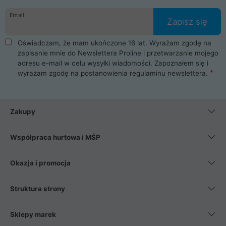
danych osobowych. Dlatego zakup notebooka albo laptopa w
Email
ProLine to czysta przyjemność i pełne bezpieczeństwo.
Zapisz się
Zaopatrzysz się u nas w akcesoria i części komputerowe
takie jak procesory, karty graficzne, płyty główne, pamięci,
Oświadczam, że mam ukończone 16 lat. Wyrażam zgodę na
dyski SSD, M.2 oraz HDD. Nasi pracownicy pomogą Ci wybrać
zapisanie mnie do Newslettera Proline i przetwarzanie mojego
najlepszy zasilacz komputerowy oraz obudowę do komputera.
adresu e-mail w celu wysyłki wiadomości. Zapoznałem się i
Poza komputerami mamy również najlepsze na rynku
wyrażam zgodę na postanowienia
regulaminu newslettera
.
Smartfony takich producentów jak Xiaomi, Apple, Samsung i
Huawei. Jeżeli chcesz, aby Twój komputer pracował cicho,
posiadamy szeroką gamę chłodzenia procesora, oraz ciche
wentylatory. Na koniec mając już to wszystko, możesz
Zakupy
wybrać idealny fotel gamingowy.
Współpraca hurtowa i MŚP
Okazja i promocja
Struktura strony
Sklepy marek