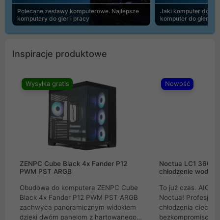
Polecane zestawy komputerowe. Najlepsze
Jaki komputer do 30
komputery do gier i pracy
komputer do gier | 
Inspiracje produktowe
Wysyłka gratis
Nowość
ZENPC Cube Black 4x Fander P12
Noctua LC1 360mm
PWM PST ARGB
chłodzenie wodne 
Obudowa do komputera ZENPC Cube
To już czas. AIO w
Black 4x Fander P12 PWM PST ARGB
Noctua! Profesjon
zachwyca panoramicznym widokiem
chłodzenia cieczą 
dzięki dwóm panelom z hartowanego
bezkompromisowe 