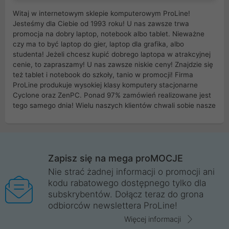
Witaj w internetowym sklepie komputerowym ProLine!
Jesteśmy dla Ciebie od 1993 roku! U nas zawsze trwa
promocja na dobry laptop, notebook albo tablet. Nieważne
czy ma to być laptop do gier, laptop dla grafika, albo
studenta! Jeżeli chcesz kupić dobrego laptopa w atrakcyjnej
cenie, to zapraszamy! U nas zawsze niskie ceny! Znajdzie się
też tablet i notebook do szkoły, tanio w promocji! Firma
ProLine produkuje wysokiej klasy komputery stacjonarne
Cyclone oraz ZenPC. Ponad 97% zamówień realizowane jest
tego samego dnia! Wielu naszych klientów chwali sobie nasze
myszki dla graczy i klawiatury mechaniczne. Posiadamy sieć
sklepów komputerowych na terenie kraju. W większości z
nich możesz odebrać zamówienie bez kosztów transportu.
Posiadamy sklep komputerowy w miastach takich jak
Wrocław, Poznań, Legnica, Katowice, Gliwice, Kalisz, Bytom,
Zapisz się na mega proMOCJE
Trzebnica, Opole. Szybka i profesjonalna obsługa!
Nie strać żadnej informacji o promocji ani
kodu rabatowego dostępnego tylko dla
ProLine to polska firma ze 100% polskim kapitałem. Działamy
subskrybentów. Dołącz teraz do grona
legalnie i płacimy podatki w naszym kraju! Posiadamy siedzibę
odbiorców newslettera ProLine!
główną w Mirkowie oraz salony na terenie kraju. Cała
komunikacja ze sklepem komputerowym ProLine jest
Więcej informacji
szyfrowana za pomocą technologii SSL. Nie sprzedajemy