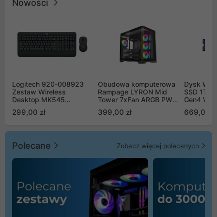
Nowości
Logitech 920-008923
Obudowa komputerowa
Dysk WD 
Zestaw Wireless
Rampage LYRON Mid
SSD 1TB 
Desktop MK545
Tower 7xFan ARGB PWM
Gen4 WD
Advanced
czarna
00CPE0
299,00 zł
399,00 zł
669,00 z
Polecane
Zobacz więcej polecanych