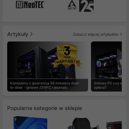
Artykuły
Zobacz więcej artykułów
Komputery z gwarancją 36 miesięcy door-
Gotowy PC czy skład
to-door - gotowe ZENPC i składaki
opłaca?
Popularne kategorie w sklepie