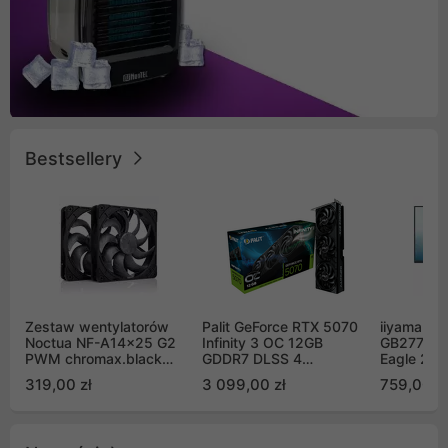
Bestsellery
Zestaw wentylatorów
Palit GeForce RTX 5070
iiyama G-
Noctua NF-A14x25 G2
Infinity 3 OC 12GB
GB2771QS
PWM chromax.black
GDDR7 DLSS 4
Eagle 27"
Sx2-PP Sterrox 140mm
(NE75070S19K9-
200Hz
319,00 zł
3 099,00 zł
759,00 zł
Push Pull (2szt)
GB2050S)