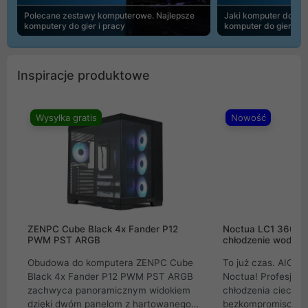
Polecane zestawy komputerowe. Najlepsze
Jaki komputer do 30
komputery do gier i pracy
komputer do gier | 
Inspiracje produktowe
Wysyłka gratis
Nowość
ZENPC Cube Black 4x Fander P12
Noctua LC1 360mm
PWM PST ARGB
chłodzenie wodne 
Obudowa do komputera ZENPC Cube
To już czas. AIO w
Black 4x Fander P12 PWM PST ARGB
Noctua! Profesjon
zachwyca panoramicznym widokiem
chłodzenia cieczą 
dzięki dwóm panelom z hartowanego
bezkompromisowe 