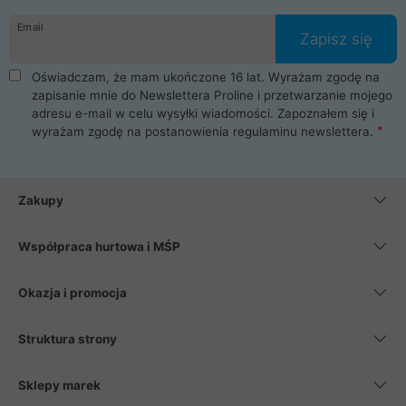
danych osobowych. Dlatego zakup notebooka albo laptopa w
Email
ProLine to czysta przyjemność i pełne bezpieczeństwo.
Zapisz się
Zaopatrzysz się u nas w akcesoria i części komputerowe
takie jak procesory, karty graficzne, płyty główne, pamięci,
Oświadczam, że mam ukończone 16 lat. Wyrażam zgodę na
dyski SSD, M.2 oraz HDD. Nasi pracownicy pomogą Ci wybrać
zapisanie mnie do Newslettera Proline i przetwarzanie mojego
najlepszy zasilacz komputerowy oraz obudowę do komputera.
adresu e-mail w celu wysyłki wiadomości. Zapoznałem się i
Poza komputerami mamy również najlepsze na rynku
wyrażam zgodę na postanowienia
regulaminu newslettera
.
Smartfony takich producentów jak Xiaomi, Apple, Samsung i
Huawei. Jeżeli chcesz, aby Twój komputer pracował cicho,
posiadamy szeroką gamę chłodzenia procesora, oraz ciche
wentylatory. Na koniec mając już to wszystko, możesz
Zakupy
wybrać idealny fotel gamingowy.
Współpraca hurtowa i MŚP
Okazja i promocja
Struktura strony
Sklepy marek