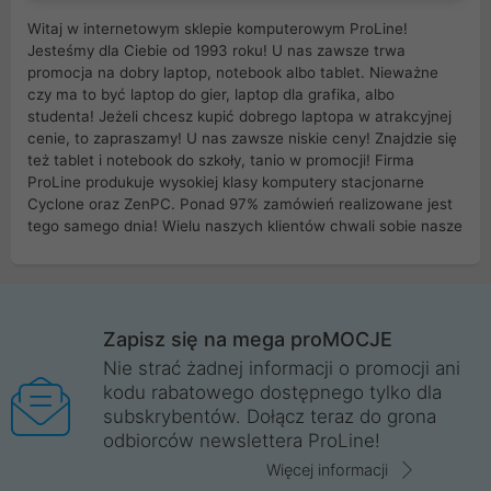
Witaj w internetowym sklepie komputerowym ProLine!
Jesteśmy dla Ciebie od 1993 roku! U nas zawsze trwa
promocja na dobry laptop, notebook albo tablet. Nieważne
czy ma to być laptop do gier, laptop dla grafika, albo
studenta! Jeżeli chcesz kupić dobrego laptopa w atrakcyjnej
cenie, to zapraszamy! U nas zawsze niskie ceny! Znajdzie się
też tablet i notebook do szkoły, tanio w promocji! Firma
ProLine produkuje wysokiej klasy komputery stacjonarne
Cyclone oraz ZenPC. Ponad 97% zamówień realizowane jest
tego samego dnia! Wielu naszych klientów chwali sobie nasze
myszki dla graczy i klawiatury mechaniczne. Posiadamy sieć
sklepów komputerowych na terenie kraju. W większości z
nich możesz odebrać zamówienie bez kosztów transportu.
Posiadamy sklep komputerowy w miastach takich jak
Wrocław, Poznań, Legnica, Katowice, Gliwice, Kalisz, Bytom,
Zapisz się na mega proMOCJE
Trzebnica, Opole. Szybka i profesjonalna obsługa!
Nie strać żadnej informacji o promocji ani
kodu rabatowego dostępnego tylko dla
ProLine to polska firma ze 100% polskim kapitałem. Działamy
subskrybentów. Dołącz teraz do grona
legalnie i płacimy podatki w naszym kraju! Posiadamy siedzibę
odbiorców newslettera ProLine!
główną w Mirkowie oraz salony na terenie kraju. Cała
komunikacja ze sklepem komputerowym ProLine jest
Więcej informacji
szyfrowana za pomocą technologii SSL. Nie sprzedajemy