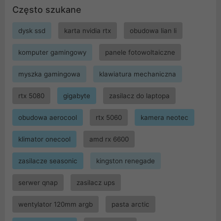
Często szukane
dysk ssd
karta nvidia rtx
obudowa lian li
komputer gamingowy
panele fotowoltaiczne
myszka gamingowa
klawiatura mechaniczna
rtx 5080
gigabyte
zasilacz do laptopa
obudowa aerocool
rtx 5060
kamera neotec
klimator onecool
amd rx 6600
zasilacze seasonic
kingston renegade
serwer qnap
zasilacz ups
wentylator 120mm argb
pasta arctic