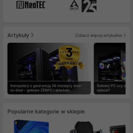
Artykuły
Zobacz więcej artykułów
Komputery z gwarancją 36 miesięcy door-
Gotowy PC czy skład
to-door - gotowe ZENPC i składaki
opłaca?
Popularne kategorie w sklepie