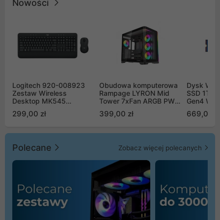
Nowości
Logitech 920-008923
Obudowa komputerowa
Dysk WD 
Zestaw Wireless
Rampage LYRON Mid
SSD 1TB 
Desktop MK545
Tower 7xFan ARGB PWM
Gen4 WD
Advanced
czarna
00CPE0
299,00 zł
399,00 zł
669,00 z
Polecane
Zobacz więcej polecanych