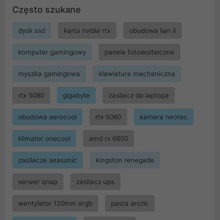
Często szukane
dysk ssd
karta nvidia rtx
obudowa lian li
komputer gamingowy
panele fotowoltaiczne
myszka gamingowa
klawiatura mechaniczna
rtx 5080
gigabyte
zasilacz do laptopa
obudowa aerocool
rtx 5060
kamera neotec
klimator onecool
amd rx 6600
zasilacze seasonic
kingston renegade
serwer qnap
zasilacz ups
wentylator 120mm argb
pasta arctic