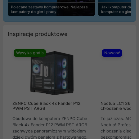
Polecane zestawy komputerowe. Najlepsze
Jaki komputer do 30
komputery do gier i pracy
komputer do gier | 
Inspiracje produktowe
Wysyłka gratis
Nowość
ZENPC Cube Black 4x Fander P12
Noctua LC1 360mm
PWM PST ARGB
chłodzenie wodne 
Obudowa do komputera ZENPC Cube
To już czas. AIO w
Black 4x Fander P12 PWM PST ARGB
Noctua! Profesjon
zachwyca panoramicznym widokiem
chłodzenia cieczą 
dzięki dwóm panelom z hartowanego
bezkompromisowe 