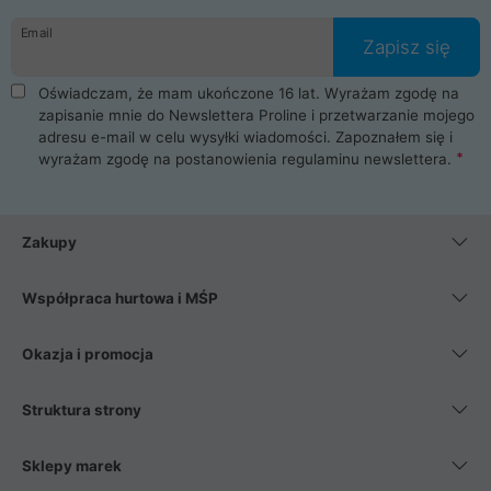
danych osobowych. Dlatego zakup notebooka albo laptopa w
Email
ProLine to czysta przyjemność i pełne bezpieczeństwo.
Zapisz się
Zaopatrzysz się u nas w akcesoria i części komputerowe
takie jak procesory, karty graficzne, płyty główne, pamięci,
Oświadczam, że mam ukończone 16 lat. Wyrażam zgodę na
dyski SSD, M.2 oraz HDD. Nasi pracownicy pomogą Ci wybrać
zapisanie mnie do Newslettera Proline i przetwarzanie mojego
najlepszy zasilacz komputerowy oraz obudowę do komputera.
adresu e-mail w celu wysyłki wiadomości. Zapoznałem się i
Poza komputerami mamy również najlepsze na rynku
wyrażam zgodę na postanowienia
regulaminu newslettera
.
Smartfony takich producentów jak Xiaomi, Apple, Samsung i
Huawei. Jeżeli chcesz, aby Twój komputer pracował cicho,
posiadamy szeroką gamę chłodzenia procesora, oraz ciche
wentylatory. Na koniec mając już to wszystko, możesz
Zakupy
wybrać idealny fotel gamingowy.
Współpraca hurtowa i MŚP
Okazja i promocja
Struktura strony
Sklepy marek