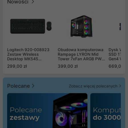
Nowości
Logitech 920-008923
Obudowa komputerowa
Dysk WD 
Zestaw Wireless
Rampage LYRON Mid
SSD 1TB 
Desktop MK545
Tower 7xFan ARGB PWM
Gen4 WD
Advanced
czarna
00CPE0
299,00 zł
399,00 zł
669,00 z
Polecane
Zobacz więcej polecanych