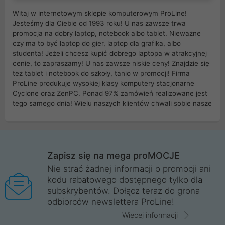
Witaj w internetowym sklepie komputerowym ProLine!
Jesteśmy dla Ciebie od 1993 roku! U nas zawsze trwa
promocja na dobry laptop, notebook albo tablet. Nieważne
czy ma to być laptop do gier, laptop dla grafika, albo
studenta! Jeżeli chcesz kupić dobrego laptopa w atrakcyjnej
cenie, to zapraszamy! U nas zawsze niskie ceny! Znajdzie się
też tablet i notebook do szkoły, tanio w promocji! Firma
ProLine produkuje wysokiej klasy komputery stacjonarne
Cyclone oraz ZenPC. Ponad 97% zamówień realizowane jest
tego samego dnia! Wielu naszych klientów chwali sobie nasze
myszki dla graczy i klawiatury mechaniczne. Posiadamy sieć
sklepów komputerowych na terenie kraju. W większości z
nich możesz odebrać zamówienie bez kosztów transportu.
Posiadamy sklep komputerowy w miastach takich jak
Wrocław, Poznań, Legnica, Katowice, Gliwice, Kalisz, Bytom,
Zapisz się na mega proMOCJE
Trzebnica, Opole. Szybka i profesjonalna obsługa!
Nie strać żadnej informacji o promocji ani
kodu rabatowego dostępnego tylko dla
ProLine to polska firma ze 100% polskim kapitałem. Działamy
subskrybentów. Dołącz teraz do grona
legalnie i płacimy podatki w naszym kraju! Posiadamy siedzibę
odbiorców newslettera ProLine!
główną w Mirkowie oraz salony na terenie kraju. Cała
komunikacja ze sklepem komputerowym ProLine jest
Więcej informacji
szyfrowana za pomocą technologii SSL. Nie sprzedajemy