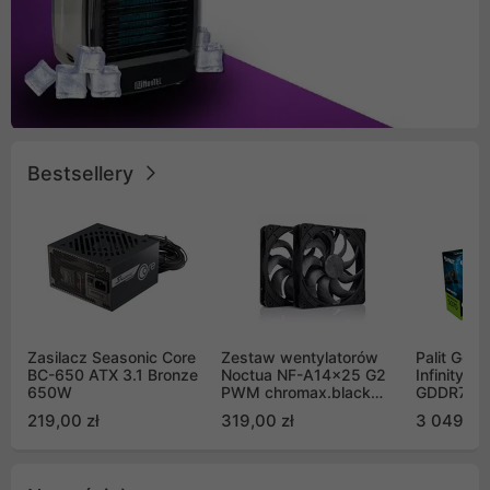
Bestsellery
Zasilacz Seasonic Core
Zestaw wentylatorów
Palit GeF
BC-650 ATX 3.1 Bronze
Noctua NF-A14x25 G2
Infinity 3
650W
PWM chromax.black
GDDR7 DL
Sx2-PP Sterrox 140mm
(NE75070
219,00 zł
319,00 zł
3 049,00
Push Pull (2szt)
GB2050S