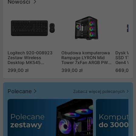
Nowości
Logitech 920-008923
Obudowa komputerowa
Dysk WD 
Zestaw Wireless
Rampage LYRON Mid
SSD 1TB 
Desktop MK545
Tower 7xFan ARGB PWM
Gen4 WD
Advanced
czarna
00CPE0
299,00 zł
399,00 zł
669,00 z
Polecane
Zobacz więcej polecanych