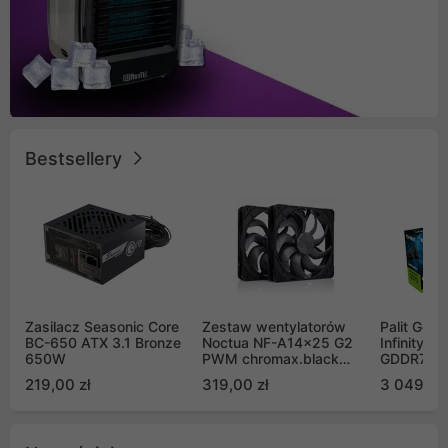
Bestsellery
Zasilacz Seasonic Core
Zestaw wentylatorów
Palit GeF
BC-650 ATX 3.1 Bronze
Noctua NF-A14x25 G2
Infinity 3
650W
PWM chromax.black
GDDR7 DL
Sx2-PP Sterrox 140mm
(NE75070
219,00 zł
319,00 zł
3 049,00
Push Pull (2szt)
GB2050S