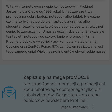
Witaj w internetowym sklepie komputerowym ProLine!
Jesteśmy dla Ciebie od 1993 roku! U nas zawsze trwa
promocja na dobry laptop, notebook albo tablet. Nieważne
czy ma to być laptop do gier, laptop dla grafika, albo
studenta! Jeżeli chcesz kupić dobrego laptopa w atrakcyjnej
cenie, to zapraszamy! U nas zawsze niskie ceny! Znajdzie się
też tablet i notebook do szkoły, tanio w promocji! Firma
ProLine produkuje wysokiej klasy komputery stacjonarne
Cyclone oraz ZenPC. Ponad 97% zamówień realizowane jest
tego samego dnia! Wielu naszych klientów chwali sobie nasze
myszki dla graczy i klawiatury mechaniczne. Posiadamy sieć
sklepów komputerowych na terenie kraju. W większości z
nich możesz odebrać zamówienie bez kosztów transportu.
Posiadamy sklep komputerowy w miastach takich jak
Wrocław, Poznań, Legnica, Katowice, Gliwice, Kalisz, Bytom,
Zapisz się na mega proMOCJE
Trzebnica, Opole. Szybka i profesjonalna obsługa!
Nie strać żadnej informacji o promocji ani
kodu rabatowego dostępnego tylko dla
ProLine to polska firma ze 100% polskim kapitałem. Działamy
subskrybentów. Dołącz teraz do grona
legalnie i płacimy podatki w naszym kraju! Posiadamy siedzibę
odbiorców newslettera ProLine!
główną w Mirkowie oraz salony na terenie kraju. Cała
komunikacja ze sklepem komputerowym ProLine jest
Więcej informacji
szyfrowana za pomocą technologii SSL. Nie sprzedajemy