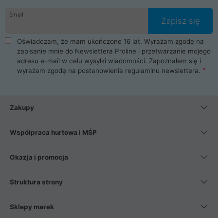
danych osobowych. Dlatego zakup notebooka albo laptopa w
Email
ProLine to czysta przyjemność i pełne bezpieczeństwo.
Zapisz się
Zaopatrzysz się u nas w akcesoria i części komputerowe
takie jak procesory, karty graficzne, płyty główne, pamięci,
Oświadczam, że mam ukończone 16 lat. Wyrażam zgodę na
dyski SSD, M.2 oraz HDD. Nasi pracownicy pomogą Ci wybrać
zapisanie mnie do Newslettera Proline i przetwarzanie mojego
najlepszy zasilacz komputerowy oraz obudowę do komputera.
adresu e-mail w celu wysyłki wiadomości. Zapoznałem się i
Poza komputerami mamy również najlepsze na rynku
wyrażam zgodę na postanowienia
regulaminu newslettera
.
Smartfony takich producentów jak Xiaomi, Apple, Samsung i
Huawei. Jeżeli chcesz, aby Twój komputer pracował cicho,
posiadamy szeroką gamę chłodzenia procesora, oraz ciche
wentylatory. Na koniec mając już to wszystko, możesz
Zakupy
wybrać idealny fotel gamingowy.
Współpraca hurtowa i MŚP
Okazja i promocja
Struktura strony
Sklepy marek