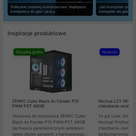
Polecane zestawy komputerowe. Najlepsze
Jaki komputer do 30
komputery do gier i pracy
komputer do gier | 
Inspiracje produktowe
Wysyłka gratis
Nowość
ZENPC Cube Black 4x Fander P12
Noctua LC1 360mm
PWM PST ARGB
chłodzenie wodne 
Obudowa do komputera ZENPC Cube
To już czas. AIO w
Black 4x Fander P12 PWM PST ARGB
Noctua! Profesjon
zachwyca panoramicznym widokiem
chłodzenia cieczą 
dzięki dwóm panelom z hartowanego
bezkompromisowe 