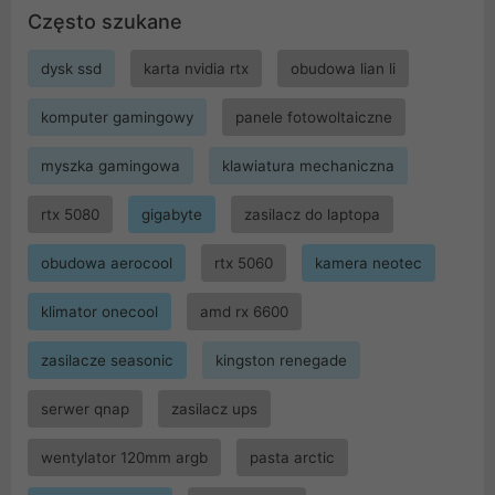
Często szukane
dysk ssd
karta nvidia rtx
obudowa lian li
komputer gamingowy
panele fotowoltaiczne
myszka gamingowa
klawiatura mechaniczna
rtx 5080
gigabyte
zasilacz do laptopa
obudowa aerocool
rtx 5060
kamera neotec
klimator onecool
amd rx 6600
zasilacze seasonic
kingston renegade
serwer qnap
zasilacz ups
wentylator 120mm argb
pasta arctic