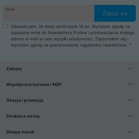
danych osobowych. Dlatego zakup notebooka albo laptopa w
Email
ProLine to czysta przyjemność i pełne bezpieczeństwo.
Zapisz się
Zaopatrzysz się u nas w akcesoria i części komputerowe
takie jak procesory, karty graficzne, płyty główne, pamięci,
Oświadczam, że mam ukończone 16 lat. Wyrażam zgodę na
dyski SSD, M.2 oraz HDD. Nasi pracownicy pomogą Ci wybrać
zapisanie mnie do Newslettera Proline i przetwarzanie mojego
najlepszy zasilacz komputerowy oraz obudowę do komputera.
adresu e-mail w celu wysyłki wiadomości. Zapoznałem się i
Poza komputerami mamy również najlepsze na rynku
wyrażam zgodę na postanowienia
regulaminu newslettera
.
Smartfony takich producentów jak Xiaomi, Apple, Samsung i
Huawei. Jeżeli chcesz, aby Twój komputer pracował cicho,
posiadamy szeroką gamę chłodzenia procesora, oraz ciche
wentylatory. Na koniec mając już to wszystko, możesz
Zakupy
wybrać idealny fotel gamingowy.
Współpraca hurtowa i MŚP
Okazja i promocja
Struktura strony
Sklepy marek