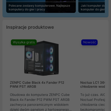
Polecane zestawy komputerowe. Najlepsze
Jaki komputer do 30
komputery do gier i pracy
komputer do gier | 
Inspiracje produktowe
Wysyłka gratis
Nowość
ZENPC Cube Black 4x Fander P12
Noctua LC1 360mm
PWM PST ARGB
chłodzenie wodne 
Obudowa do komputera ZENPC Cube
To już czas. AIO w
Black 4x Fander P12 PWM PST ARGB
Noctua! Profesjon
zachwyca panoramicznym widokiem
chłodzenia cieczą 
dzięki dwóm panelom z hartowanego
bezkompromisowe 