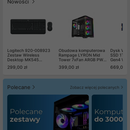
Nowości
Logitech 920-008923
Obudowa komputerowa
Dysk WD 
Zestaw Wireless
Rampage LYRON Mid
SSD 1TB 
Desktop MK545
Tower 7xFan ARGB PWM
Gen4 WD
Advanced
czarna
00CPE0
299,00 zł
399,00 zł
669,00 z
Polecane
Zobacz więcej polecanych