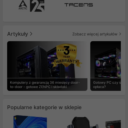
Artykuły
Zobacz więcej artykułów
Komputery z gwarancją 36 miesięcy door-
Gotowy PC czy skład
to-door - gotowe ZENPC i składaki
opłaca?
Popularne kategorie w sklepie