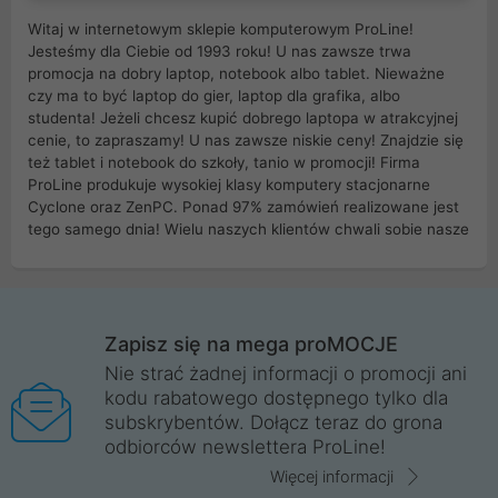
Witaj w internetowym sklepie komputerowym ProLine!
Jesteśmy dla Ciebie od 1993 roku! U nas zawsze trwa
promocja na dobry laptop, notebook albo tablet. Nieważne
czy ma to być laptop do gier, laptop dla grafika, albo
studenta! Jeżeli chcesz kupić dobrego laptopa w atrakcyjnej
cenie, to zapraszamy! U nas zawsze niskie ceny! Znajdzie się
też tablet i notebook do szkoły, tanio w promocji! Firma
ProLine produkuje wysokiej klasy komputery stacjonarne
Cyclone oraz ZenPC. Ponad 97% zamówień realizowane jest
tego samego dnia! Wielu naszych klientów chwali sobie nasze
myszki dla graczy i klawiatury mechaniczne. Posiadamy sieć
sklepów komputerowych na terenie kraju. W większości z
nich możesz odebrać zamówienie bez kosztów transportu.
Posiadamy sklep komputerowy w miastach takich jak
Wrocław, Poznań, Legnica, Katowice, Gliwice, Kalisz, Bytom,
Zapisz się na mega proMOCJE
Trzebnica, Opole. Szybka i profesjonalna obsługa!
Nie strać żadnej informacji o promocji ani
kodu rabatowego dostępnego tylko dla
ProLine to polska firma ze 100% polskim kapitałem. Działamy
subskrybentów. Dołącz teraz do grona
legalnie i płacimy podatki w naszym kraju! Posiadamy siedzibę
odbiorców newslettera ProLine!
główną w Mirkowie oraz salony na terenie kraju. Cała
komunikacja ze sklepem komputerowym ProLine jest
Więcej informacji
szyfrowana za pomocą technologii SSL. Nie sprzedajemy