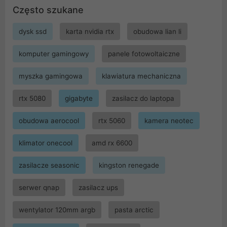
Często szukane
dysk ssd
karta nvidia rtx
obudowa lian li
komputer gamingowy
panele fotowoltaiczne
myszka gamingowa
klawiatura mechaniczna
rtx 5080
gigabyte
zasilacz do laptopa
obudowa aerocool
rtx 5060
kamera neotec
klimator onecool
amd rx 6600
zasilacze seasonic
kingston renegade
serwer qnap
zasilacz ups
wentylator 120mm argb
pasta arctic