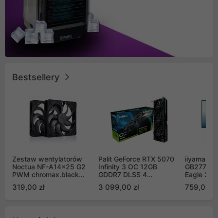
Bestsellery
Zestaw wentylatorów
Palit GeForce RTX 5070
iiyama G-
Noctua NF-A14x25 G2
Infinity 3 OC 12GB
GB2771QS
PWM chromax.black
GDDR7 DLSS 4
Eagle 27"
Sx2-PP Sterrox 140mm
(NE75070S19K9-
200Hz
319,00 zł
3 099,00 zł
759,00 zł
Push Pull (2szt)
GB2050S)