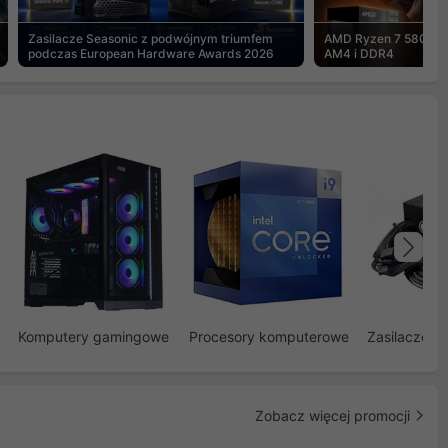
Zasilacze Seasonic z podwójnym triumfem
AMD Ryzen 7 5800X3
podczas European Hardware Awards 2026
AM4 i DDR4
Na
Komputery gamingowe
Procesory komputerowe
Zasilacze d
Zobacz więcej promocji