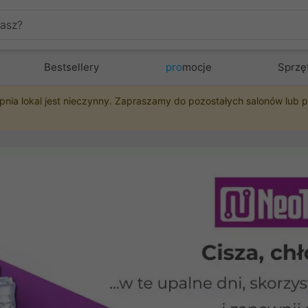
Bestsellery
pro
mocje
Sprzę
pnia lokal jest nieczynny. Zapraszamy do pozostałych salonów lub