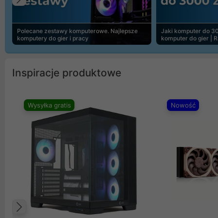
Poprzedni
Polecane zestawy komputerowe. Najlepsze
Jaki komputer do 30
komputery do gier i pracy
komputer do gier | 
Inspiracje produktowe
Wysyłka gratis
Nowość
Poprzedni