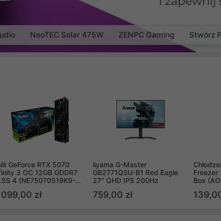
udio
NeoTEC Solar 475W
ZENPC Gaming
Stwórz 
lit GeForce RTX 5070
iiyama G-Master
Chłodzen
finity 3 OC 12GB GDDR7
GB2771QSU-B1 Red Eagle
Freezer 
LSS 4 (NE75070S19K9-
27" QHD IPS 200Hz
Box (A
B2050S)
 099,00 zł
759,00 zł
139,00