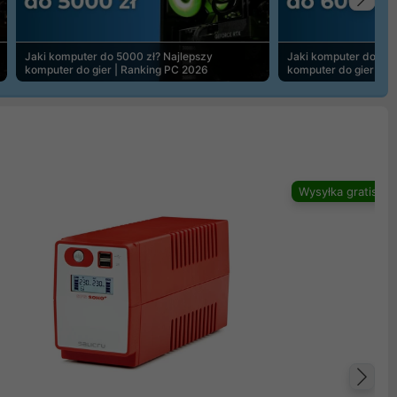
Na
Jaki komputer do 5000 zł? Najlepszy
Jaki komputer do 600
komputer do gier | Ranking PC 2026
komputer do gier | R
Wysyłka gratis
Na