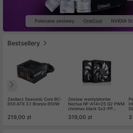
Polecane zestawy
OneCool
NVIDIA St
Bestsellery
Poprzedni
Zasilacz Seasonic Core BC-
Zestaw wentylatorów
Pa
650 ATX 3.1 Bronze 650W
Noctua NF-A14x25 G2 PWM
In
chromax.black Sx2-PP
D
Sterrox 140mm Push Pull
G
219,00 zł
319,00 zł
3
(2szt)