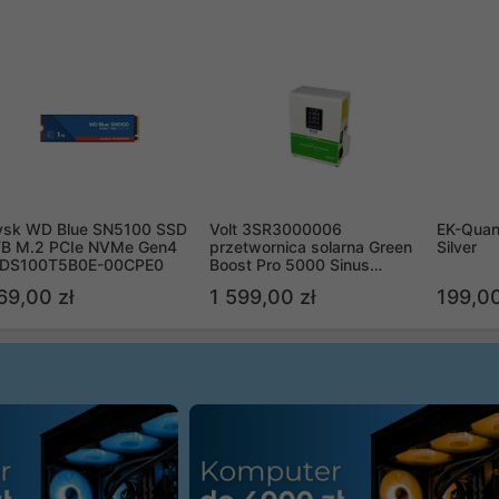
ysk WD Blue SN5100 SSD
Volt 3SR3000006
EK-Quan
TB M.2 PCIe NVMe Gen4
przetwornica solarna Green
Silver
DS100T5B0E-00CPE0
Boost Pro 5000 Sinus
Bypass
69,00 zł
1 599,00 zł
199,00