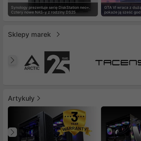
Synology prezentuje serię DiskStation neo+.
GTA VI wraca z dużą 
Cztery nowe NAS-y z rodziny DS25
pokaże ją sześć god
Sklepy marek
Poprzedni
Artykuły
Poprzedni