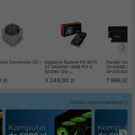
Na
tum Convection D5 -
Gigabyte Radeon RX 9070
Pamięć Crucia
XT GAMING 16GB PCI-E
(2x64GB) DD
GDDR6 (GV-
CP2K64G56C
R9070XTGAMING-16GD)
 zł
3 249,00 zł
7 999,00 zł
Zobacz więcej polecanych