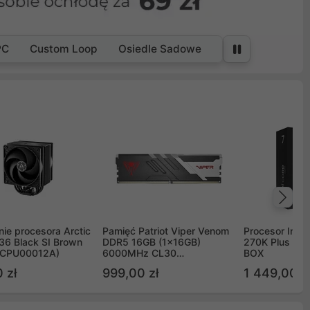
PC
Custom Loop
Osiedle Sadowe
Na
ie procesora Arctic
Pamięć Patriot Viper Venom
Procesor Intel 
36 Black SI Brown
DDR5 16GB (1x16GB)
270K Plus 5.
OCPU00012A)
6000MHz CL30
BOX
PVV516G60C30
 zł
999,00 zł
1 449,00 z