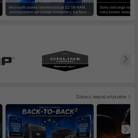
Microsoft usuwa rekomendacje 32 GB RAM.
Sony ostrzega na pu
Jednocześnie sprzedaje komputery Surface z
roku koniec nowych g
8 GB
Na
Zobacz więcej artykułów
Na