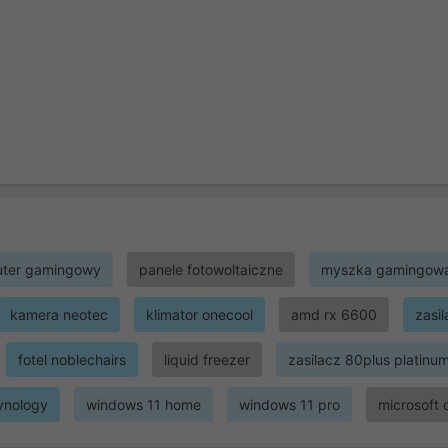
ter gamingowy
panele fotowoltaiczne
myszka gamingow
kamera neotec
klimator onecool
amd rx 6600
zasi
fotel noblechairs
liquid freezer
zasilacz 80plus platinu
ynology
windows 11 home
windows 11 pro
microsoft 