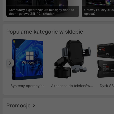
Komputery z gwarancją 36 miesięcy door-to-
Gotowy PC czy skład
door - gotowe ZENPC i składaki
opłaca?
Popularne kategorie w sklepie
Poprzedni
Systemy operacyjne
Akcesoria do telefonów GSM
Dysk S
Promocje