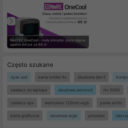
Poprzedni
NeoTEC OneCool - mały klimator, duża ulga w
upalne dni już za 69 zł
Często szukane
dysk ssd
karta nvidia rtx
obudowa lian li
kompu
zasilacz do laptopa
obudowa aerocool
rtx 5060
zasilacz ups
wentylator 120mm argb
pasta arctic
karta graficzna
obudowa argb
procesor
nas+s