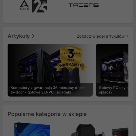
Artykuły
Zobacz więcej artykułów
Komputery z gwarancją 36 miesięcy door-
Gotowy PC czy skład
to-door - gotowe ZENPC i składaki
opłaca?
Popularne kategorie w sklepie