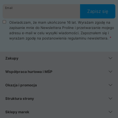
danych osobowych. Dlatego zakup notebooka albo laptopa w
Email
ProLine to czysta przyjemność i pełne bezpieczeństwo.
Zapisz się
Zaopatrzysz się u nas w akcesoria i części komputerowe
takie jak procesory, karty graficzne, płyty główne, pamięci,
Oświadczam, że mam ukończone 16 lat. Wyrażam zgodę na
dyski SSD, M.2 oraz HDD. Nasi pracownicy pomogą Ci wybrać
zapisanie mnie do Newslettera Proline i przetwarzanie mojego
najlepszy zasilacz komputerowy oraz obudowę do komputera.
adresu e-mail w celu wysyłki wiadomości. Zapoznałem się i
Poza komputerami mamy również najlepsze na rynku
wyrażam zgodę na postanowienia
regulaminu newslettera
.
Smartfony takich producentów jak Xiaomi, Apple, Samsung i
Huawei. Jeżeli chcesz, aby Twój komputer pracował cicho,
posiadamy szeroką gamę chłodzenia procesora, oraz ciche
wentylatory. Na koniec mając już to wszystko, możesz
Zakupy
wybrać idealny fotel gamingowy.
Współpraca hurtowa i MŚP
Okazja i promocja
Struktura strony
Sklepy marek