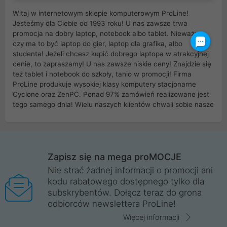
Witaj w internetowym sklepie komputerowym ProLine!
Jesteśmy dla Ciebie od 1993 roku! U nas zawsze trwa
promocja na dobry laptop, notebook albo tablet. Nieważne
czy ma to być laptop do gier, laptop dla grafika, albo
studenta! Jeżeli chcesz kupić dobrego laptopa w atrakcyjnej
cenie, to zapraszamy! U nas zawsze niskie ceny! Znajdzie się
też tablet i notebook do szkoły, tanio w promocji! Firma
ProLine produkuje wysokiej klasy komputery stacjonarne
Cyclone oraz ZenPC. Ponad 97% zamówień realizowane jest
tego samego dnia! Wielu naszych klientów chwali sobie nasze
myszki dla graczy i klawiatury mechaniczne. Posiadamy sieć
sklepów komputerowych na terenie kraju. W większości z
nich możesz odebrać zamówienie bez kosztów transportu.
Posiadamy sklep komputerowy w miastach takich jak
Wrocław, Poznań, Legnica, Katowice, Gliwice, Kalisz, Bytom,
Zapisz się na mega proMOCJE
Trzebnica, Opole. Szybka i profesjonalna obsługa!
Nie strać żadnej informacji o promocji ani
kodu rabatowego dostępnego tylko dla
ProLine to polska firma ze 100% polskim kapitałem. Działamy
subskrybentów. Dołącz teraz do grona
legalnie i płacimy podatki w naszym kraju! Posiadamy siedzibę
odbiorców newslettera ProLine!
główną w Mirkowie oraz salony na terenie kraju. Cała
komunikacja ze sklepem komputerowym ProLine jest
Więcej informacji
szyfrowana za pomocą technologii SSL. Nie sprzedajemy