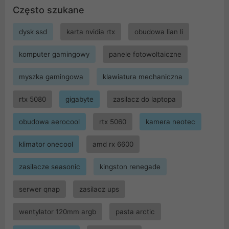
Często szukane
dysk ssd
karta nvidia rtx
obudowa lian li
komputer gamingowy
panele fotowoltaiczne
myszka gamingowa
klawiatura mechaniczna
rtx 5080
gigabyte
zasilacz do laptopa
obudowa aerocool
rtx 5060
kamera neotec
klimator onecool
amd rx 6600
zasilacze seasonic
kingston renegade
serwer qnap
zasilacz ups
wentylator 120mm argb
pasta arctic