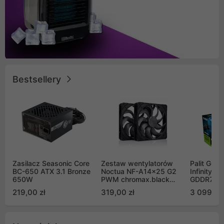
Bestsellery
Zasilacz Seasonic Core
Zestaw wentylatorów
Palit GeF
BC-650 ATX 3.1 Bronze
Noctua NF-A14x25 G2
Infinity 3
650W
PWM chromax.black
GDDR7 DL
Sx2-PP Sterrox 140mm
(NE75070
219,00 zł
319,00 zł
3 099,00
Push Pull (2szt)
GB2050S