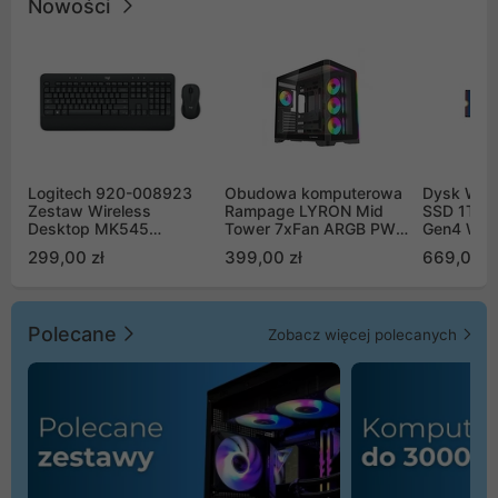
Nowości
Logitech 920-008923
Obudowa komputerowa
Dysk WD 
Zestaw Wireless
Rampage LYRON Mid
SSD 1TB 
Desktop MK545
Tower 7xFan ARGB PWM
Gen4 WD
Advanced
czarna
00CPE0
299,00 zł
399,00 zł
669,00 z
Polecane
Zobacz więcej polecanych