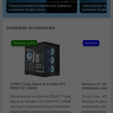
Polecane zestawy komputerowe. Najlepsze
Jaki komputer do 30
komputery do gier i pracy
komputer do gier | 
Inspiracje produktowe
Wysyłka gratis
Nowość
ZENPC Cube Black 4x Fander P12
Noctua LC1 360mm
PWM PST ARGB
chłodzenie wodne 
Obudowa do komputera ZENPC Cube
To już czas. AIO w
Black 4x Fander P12 PWM PST ARGB
Noctua! Profesjon
zachwyca panoramicznym widokiem
chłodzenia cieczą 
dzięki dwóm panelom z hartowanego
bezkompromisowe 