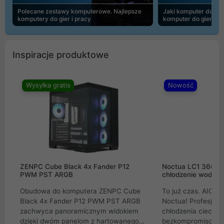
Polecane zestawy komputerowe. Najlepsze
Jaki komputer do 30
komputery do gier i pracy
komputer do gier | 
Inspiracje produktowe
Wysyłka gratis
Nowość
ZENPC Cube Black 4x Fander P12
Noctua LC1 360mm
PWM PST ARGB
chłodzenie wodne 
Obudowa do komputera ZENPC Cube
To już czas. AIO w
Black 4x Fander P12 PWM PST ARGB
Noctua! Profesjon
zachwyca panoramicznym widokiem
chłodzenia cieczą 
dzięki dwóm panelom z hartowanego
bezkompromisowe 