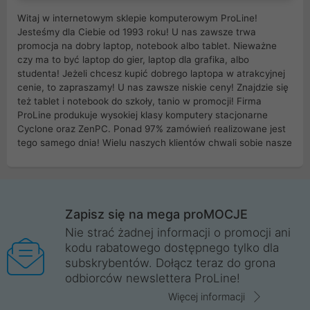
Witaj w internetowym sklepie komputerowym ProLine!
Jesteśmy dla Ciebie od 1993 roku! U nas zawsze trwa
promocja na dobry laptop, notebook albo tablet. Nieważne
czy ma to być laptop do gier, laptop dla grafika, albo
studenta! Jeżeli chcesz kupić dobrego laptopa w atrakcyjnej
cenie, to zapraszamy! U nas zawsze niskie ceny! Znajdzie się
też tablet i notebook do szkoły, tanio w promocji! Firma
ProLine produkuje wysokiej klasy komputery stacjonarne
Cyclone oraz ZenPC. Ponad 97% zamówień realizowane jest
tego samego dnia! Wielu naszych klientów chwali sobie nasze
myszki dla graczy i klawiatury mechaniczne. Posiadamy sieć
sklepów komputerowych na terenie kraju. W większości z
nich możesz odebrać zamówienie bez kosztów transportu.
Posiadamy sklep komputerowy w miastach takich jak
Wrocław, Poznań, Legnica, Katowice, Gliwice, Kalisz, Bytom,
Zapisz się na mega proMOCJE
Trzebnica, Opole. Szybka i profesjonalna obsługa!
Nie strać żadnej informacji o promocji ani
kodu rabatowego dostępnego tylko dla
ProLine to polska firma ze 100% polskim kapitałem. Działamy
subskrybentów. Dołącz teraz do grona
legalnie i płacimy podatki w naszym kraju! Posiadamy siedzibę
odbiorców newslettera ProLine!
główną w Mirkowie oraz salony na terenie kraju. Cała
komunikacja ze sklepem komputerowym ProLine jest
Więcej informacji
szyfrowana za pomocą technologii SSL. Nie sprzedajemy