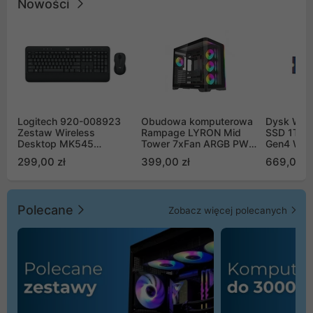
Nowości
Logitech 920-008923
Obudowa komputerowa
Dysk WD 
Zestaw Wireless
Rampage LYRON Mid
SSD 1TB 
Desktop MK545
Tower 7xFan ARGB PWM
Gen4 WD
Advanced
czarna
00CPE0
299,00 zł
399,00 zł
669,00 z
Polecane
Zobacz więcej polecanych