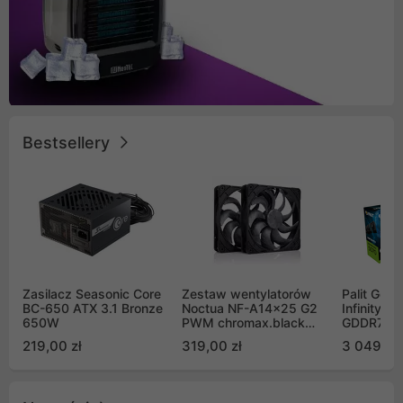
Bestsellery
Zasilacz Seasonic Core
Zestaw wentylatorów
Palit GeF
BC-650 ATX 3.1 Bronze
Noctua NF-A14x25 G2
Infinity 3
650W
PWM chromax.black
GDDR7 DL
Sx2-PP Sterrox 140mm
(NE75070
219,00 zł
319,00 zł
3 049,00
Push Pull (2szt)
GB2050S