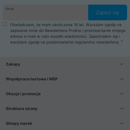
danych osobowych. Dlatego zakup notebooka albo laptopa w
Email
ProLine to czysta przyjemność i pełne bezpieczeństwo.
Zapisz się
Zaopatrzysz się u nas w akcesoria i części komputerowe
takie jak procesory, karty graficzne, płyty główne, pamięci,
Oświadczam, że mam ukończone 16 lat. Wyrażam zgodę na
dyski SSD, M.2 oraz HDD. Nasi pracownicy pomogą Ci wybrać
zapisanie mnie do Newslettera Proline i przetwarzanie mojego
najlepszy zasilacz komputerowy oraz obudowę do komputera.
adresu e-mail w celu wysyłki wiadomości. Zapoznałem się i
Poza komputerami mamy również najlepsze na rynku
wyrażam zgodę na postanowienia
regulaminu newslettera
.
Smartfony takich producentów jak Xiaomi, Apple, Samsung i
Huawei. Jeżeli chcesz, aby Twój komputer pracował cicho,
posiadamy szeroką gamę chłodzenia procesora, oraz ciche
wentylatory. Na koniec mając już to wszystko, możesz
Zakupy
wybrać idealny fotel gamingowy.
Współpraca hurtowa i MŚP
Okazja i promocja
Struktura strony
Sklepy marek