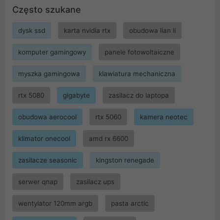
Często szukane
dysk ssd
karta nvidia rtx
obudowa lian li
komputer gamingowy
panele fotowoltaiczne
myszka gamingowa
klawiatura mechaniczna
rtx 5080
gigabyte
zasilacz do laptopa
obudowa aerocool
rtx 5060
kamera neotec
klimator onecool
amd rx 6600
zasilacze seasonic
kingston renegade
serwer qnap
zasilacz ups
wentylator 120mm argb
pasta arctic