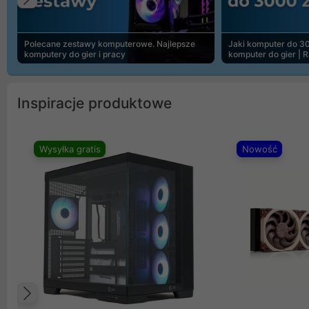
Poprzedni
Polecane zestawy komputerowe. Najlepsze
Jaki komputer do 30
komputery do gier i pracy
komputer do gier | 
Inspiracje produktowe
Wysyłka gratis
Nowość
Poprzedni