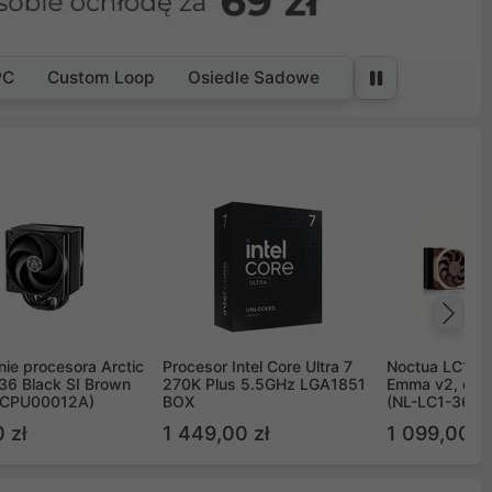
PC
Custom Loop
Osiedle Sadowe
Na
ie procesora Arctic
Procesor Intel Core Ultra 7
Noctua LC1 3
36 Black SI Brown
270K Plus 5.5GHz LGA1851
Emma v2, chł
OCPU00012A)
BOX
(NL-LC1-36)
 zł
1 449,00 zł
1 099,00 zł