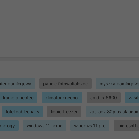
ter gamingowy
panele fotowoltaiczne
myszka gamingow
kamera neotec
klimator onecool
amd rx 6600
zasi
fotel noblechairs
liquid freezer
zasilacz 80plus platinu
ynology
windows 11 home
windows 11 pro
microsoft 