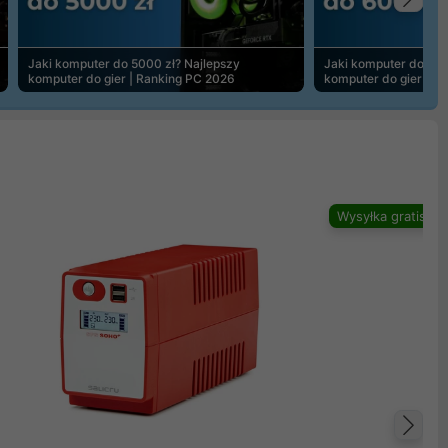
Na
Jaki komputer do 5000 zł? Najlepszy
Jaki komputer do 600
komputer do gier | Ranking PC 2026
komputer do gier | R
Wysyłka gratis
Na