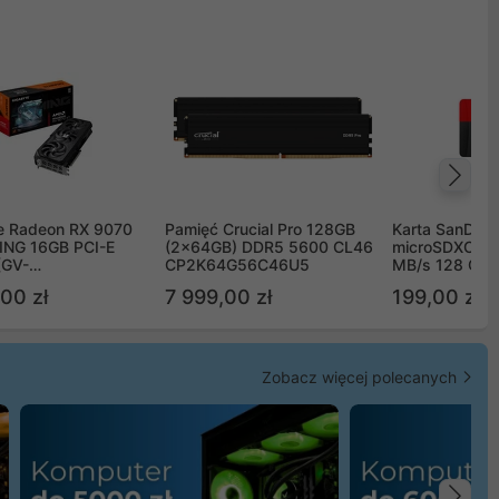
Na
e Radeon RX 9070
Pamięć Crucial Pro 128GB
Karta SanDisk
NG 16GB PCI-E
(2x64GB) DDR5 5600 CL46
microSDXC UH
(GV-
CP2K64G56C46U5
MB/s 128 GB
TGAMING-16GD)
00 zł
7 999,00 zł
199,00 zł
Zobacz więcej polecanych