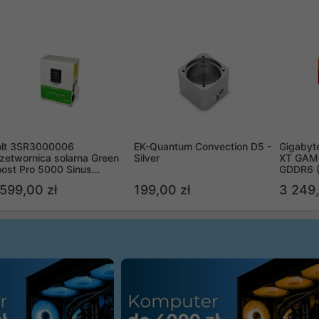
olt 3SR3000006
EK-Quantum Convection D5 -
Gigabyt
zetwornica solarna Green
Silver
XT GAMI
ost Pro 5000 Sinus
GDDR6 
ypass
R9070X
 599,00 zł
199,00 zł
3 249,