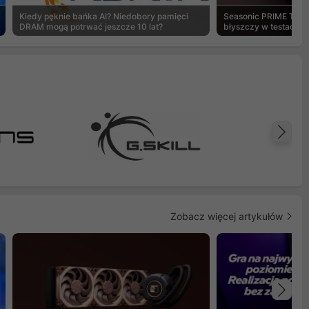
Kiedy pęknie bańka AI? Niedobory pamięci
Seasonic PRIME TX-1
DRAM mogą potrwać jeszcze 10 lat?
błyszczy w testach 
Na
Zobacz więcej artykułów
Na