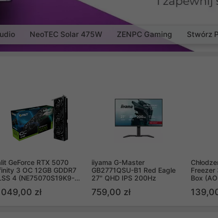
udio
NeoTEC Solar 475W
ZENPC Gaming
Stwórz 
lit GeForce RTX 5070
iiyama G-Master
Chłodzen
finity 3 OC 12GB GDDR7
GB2771QSU-B1 Red Eagle
Freezer 
LSS 4 (NE75070S19K9-
27" QHD IPS 200Hz
Box (A
B2050S)
 049,00 zł
759,00 zł
139,00