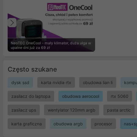
Poprzedni
NeoTEC OneCool - mały klimator, duża ulga w
upalne dni już za 69 zł
Często szukane
dysk ssd
karta nvidia rtx
obudowa lian li
kompu
zasilacz do laptopa
obudowa aerocool
rtx 5060
zasilacz ups
wentylator 120mm argb
pasta arctic
karta graficzna
obudowa argb
procesor
nas+s