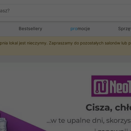
Bestsellery
pro
mocje
Sprzę
pnia lokal jest nieczynny. Zapraszamy do pozostałych salonów lub