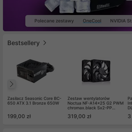
Polecane zestawy
OneCool
NVIDIA St
Bestsellery
Poprzedni
Zasilacz Seasonic Core BC-
Zestaw wentylatorów
Pa
650 ATX 3.1 Bronze 650W
Noctua NF-A14x25 G2 PWM
In
chromax.black Sx2-PP
D
Sterrox 140mm Push Pull
G
199,00 zł
319,00 zł
3
(2szt)