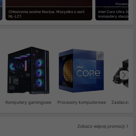
Chłodzenia wodne Noctua. Wszystko o serii
Intel Core Ultra 200S
NL-LC1
komputery stacjonar
Na
Komputery gamingowe
Procesory komputerowe
Zasilacze d
Zobacz więcej promocji