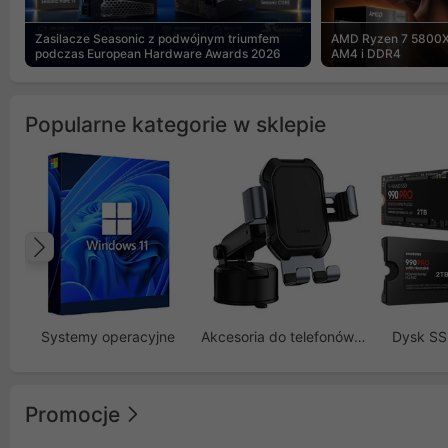
Zasilacze Seasonic z podwójnym triumfem
AMD Ryzen 7 5800X
podczas European Hardware Awards 2026
AM4 i DDR4
Popularne kategorie w sklepie
Poprzedni
Systemy operacyjne
Akcesoria do telefonów GSM
Dysk S
Promocje