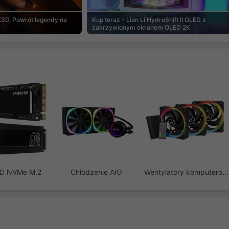
3D. Powrót legendy na
Kup teraz - Lian Li HydroShift II OLED z
zakrzywionym ekranem OLED 2K
SD NVMe M.2
Chłodzenie AIO
Wentylatory komputerowe