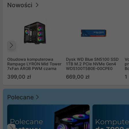
Nowości
Poprzedni
Obudowa komputerowa
Dysk WD Blue SN5100 SSD
V
Rampage LYRON Mid Tower
1TB M.2 PCIe NVMe Gen4
pr
7xFan ARGB PWM czarna
WDS100T5B0E-00CPE0
Bo
B
399,00 zł
669,00 zł
1
Polecane