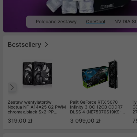
Polecane zestawy
OneCool
NVIDIA St
Bestsellery
Poprzedni
Zestaw wentylatorów
Palit GeForce RTX 5070
ii
Noctua NF-A14x25 G2 PWM
Infinity 3 OC 12GB GDDR7
G
chromax.black Sx2-PP
DLSS 4 (NE75070S19K9-
2
Sterrox 140mm Push Pull
GB2050S)
319,00 zł
3 099,00 zł
7
(2szt)