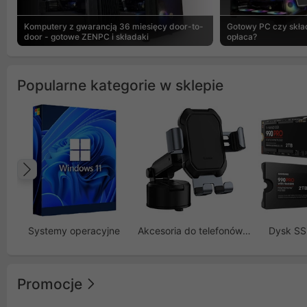
Komputery z gwarancją 36 miesięcy door-to-
Gotowy PC czy skład
door - gotowe ZENPC i składaki
opłaca?
Popularne kategorie w sklepie
Poprzedni
Systemy operacyjne
Akcesoria do telefonów GSM
Dysk S
Promocje