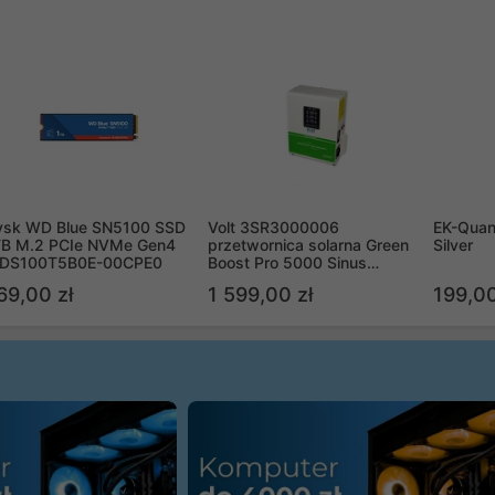
ysk WD Blue SN5100 SSD
Volt 3SR3000006
EK-Quan
TB M.2 PCIe NVMe Gen4
przetwornica solarna Green
Silver
DS100T5B0E-00CPE0
Boost Pro 5000 Sinus
Bypass
69,00 zł
1 599,00 zł
199,00