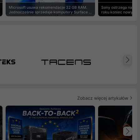
Microsoft usuwa rekomendacje 32 GB RAM.
Sony ostrzega na pu
Jednocześnie sprzedaje komputery Surface z
roku koniec nowych g
8 GB
Na
Zobacz więcej artykułów
Na