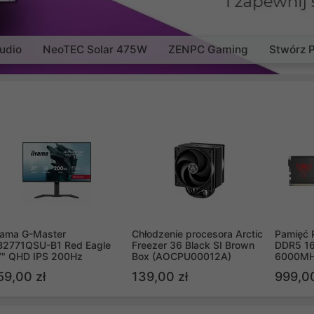
udio
NeoTEC Solar 475W
ZENPC Gaming
Stwórz 
yama G-Master
Chłodzenie procesora Arctic
Pamięć 
B2771QSU-B1 Red Eagle
Freezer 36 Black SI Brown
DDR5 16
7" QHD IPS 200Hz
Box (AOCPU00012A)
6000MH
PVV516
59,00 zł
139,00 zł
999,00