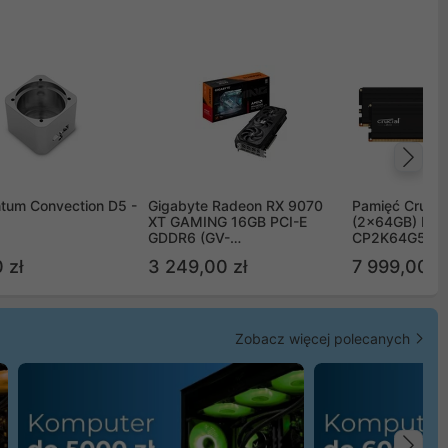
Na
tum Convection D5 -
Gigabyte Radeon RX 9070
Pamięć Crucia
XT GAMING 16GB PCI-E
(2x64GB) DD
GDDR6 (GV-
CP2K64G56C
R9070XTGAMING-16GD)
 zł
3 249,00 zł
7 999,00 zł
Zobacz więcej polecanych