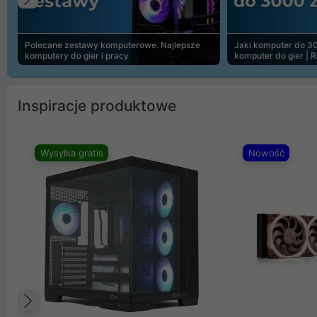
Poprzedni
Polecane zestawy komputerowe. Najlepsze
Jaki komputer do 30
komputery do gier i pracy
komputer do gier | 
Inspiracje produktowe
Wysyłka gratis
Nowość
Poprzedni