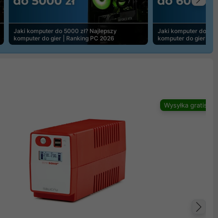
Na
Jaki komputer do 5000 zł? Najlepszy
Jaki komputer do 600
komputer do gier | Ranking PC 2026
komputer do gier | R
Wysyłka gratis
Na