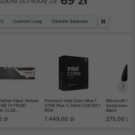
PC
Custom Loop
Osiedle Sadowe
Na
Patriot Viper Venom
Procesor Intel Core Ultra 7
Microsoft Xbox
GB (1x16GB)
270K Plus 5.5GHz LGA1851
bezprzewodo
z CL30
BOX
Black
G60C30
 zł
1 449,00 zł
275,00 zł