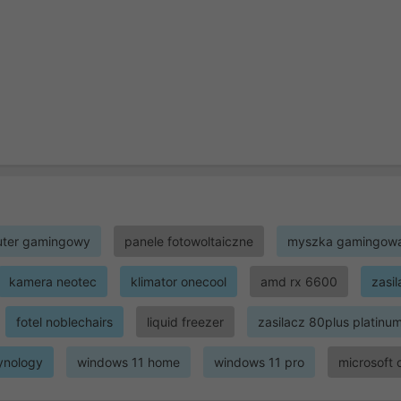
ter gamingowy
panele fotowoltaiczne
myszka gamingow
kamera neotec
klimator onecool
amd rx 6600
zasi
fotel noblechairs
liquid freezer
zasilacz 80plus platinu
ynology
windows 11 home
windows 11 pro
microsoft 