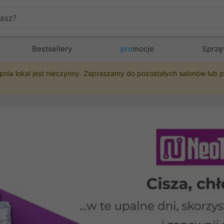
Bestsellery
pro
mocje
Sprzę
pnia lokal jest nieczynny. Zapraszamy do pozostałych salonów lub