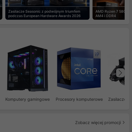
Zasilacze Seasonic z podwójnym triumfem
AMD Ryzen 7 5800X3
podczas European Hardware Awards 2026
AM4 i DDR4
Na
Komputery gamingowe
Procesory komputerowe
Zasilacze d
Zobacz więcej promocji