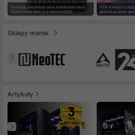
Synology prezentuje serię DiskStation neo+.
GTA VI wraca z dużą 
Cztery nowe NAS-y z rodziny DS25
pokaże ją sześć god
Sklepy marek
Poprzedni
Artykuły
Poprzedni