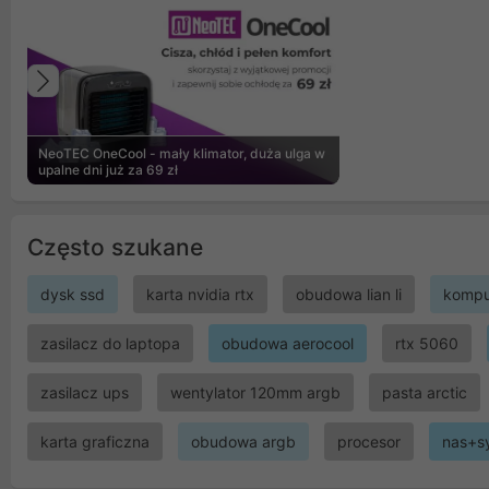
Poprzedni
NeoTEC OneCool - mały klimator, duża ulga w
upalne dni już za 69 zł
Często szukane
dysk ssd
karta nvidia rtx
obudowa lian li
kompu
zasilacz do laptopa
obudowa aerocool
rtx 5060
zasilacz ups
wentylator 120mm argb
pasta arctic
karta graficzna
obudowa argb
procesor
nas+s