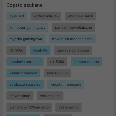
Często szukane
dysk ssd
karta nvidia rtx
obudowa lian li
komputer gamingowy
panele fotowoltaiczne
myszka gamingowa
klawiatura mechaniczna
rtx 5080
gigabyte
zasilacz do laptopa
obudowa aerocool
rtx 5060
kamera neotec
klimator onecool
amd rx 6600
zasilacze seasonic
kingston renegade
serwer qnap
zasilacz ups
wentylator 120mm argb
pasta arctic