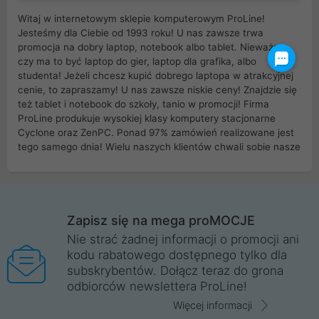
Witaj w internetowym sklepie komputerowym ProLine!
Jesteśmy dla Ciebie od 1993 roku! U nas zawsze trwa
promocja na dobry laptop, notebook albo tablet. Nieważne
czy ma to być laptop do gier, laptop dla grafika, albo
studenta! Jeżeli chcesz kupić dobrego laptopa w atrakcyjnej
cenie, to zapraszamy! U nas zawsze niskie ceny! Znajdzie się
też tablet i notebook do szkoły, tanio w promocji! Firma
ProLine produkuje wysokiej klasy komputery stacjonarne
Cyclone oraz ZenPC. Ponad 97% zamówień realizowane jest
tego samego dnia! Wielu naszych klientów chwali sobie nasze
myszki dla graczy i klawiatury mechaniczne. Posiadamy sieć
sklepów komputerowych na terenie kraju. W większości z
nich możesz odebrać zamówienie bez kosztów transportu.
Posiadamy sklep komputerowy w miastach takich jak
Wrocław, Poznań, Legnica, Katowice, Gliwice, Kalisz, Bytom,
Zapisz się na mega proMOCJE
Trzebnica, Opole. Szybka i profesjonalna obsługa!
Nie strać żadnej informacji o promocji ani
kodu rabatowego dostępnego tylko dla
ProLine to polska firma ze 100% polskim kapitałem. Działamy
subskrybentów. Dołącz teraz do grona
legalnie i płacimy podatki w naszym kraju! Posiadamy siedzibę
odbiorców newslettera ProLine!
główną w Mirkowie oraz salony na terenie kraju. Cała
komunikacja ze sklepem komputerowym ProLine jest
Więcej informacji
szyfrowana za pomocą technologii SSL. Nie sprzedajemy