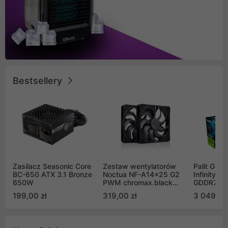
Bestsellery
Zasilacz Seasonic Core
Zestaw wentylatorów
Palit GeF
BC-650 ATX 3.1 Bronze
Noctua NF-A14x25 G2
Infinity 3
650W
PWM chromax.black
GDDR7 DL
Sx2-PP Sterrox 140mm
(NE75070
199,00 zł
319,00 zł
3 049,00
Push Pull (2szt)
GB2050S