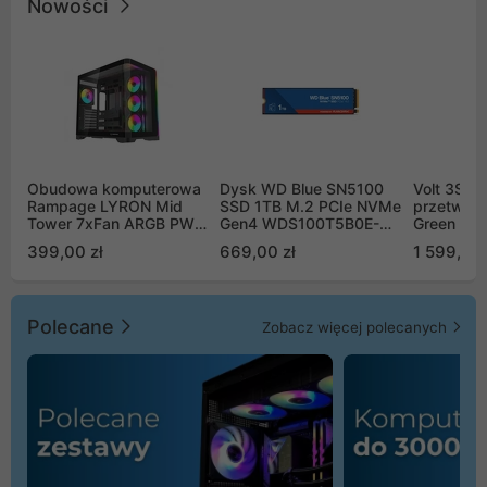
Nowości
Obudowa komputerowa
Dysk WD Blue SN5100
Volt 3SR
Rampage LYRON Mid
SSD 1TB M.2 PCIe NVMe
przetworn
Tower 7xFan ARGB PWM
Gen4 WDS100T5B0E-
Green Boo
czarna
00CPE0
Sinus Byp
399,00 zł
669,00 zł
1 599,00 
Polecane
Zobacz więcej polecanych