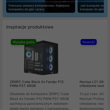
Polecane zestawy komputerowe. Najlepsze
Jaki komputer do 30
komputery do gier i pracy
komputer do gier | 
Inspiracje produktowe
Wysyłka gratis
Nowość
ZENPC Cube Black 4x Fander P12
Noctua LC1 360mm
PWM PST ARGB
chłodzenie wodne 
Obudowa do komputera ZENPC Cube
To już czas. AIO w
Black 4x Fander P12 PWM PST ARGB
Noctua! Profesjon
zachwyca panoramicznym widokiem
chłodzenia cieczą 
dzięki dwóm panelom z hartowanego
bezkompromisowe 