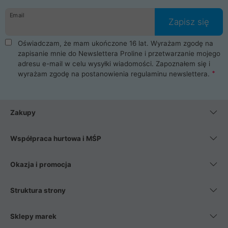
danych osobowych. Dlatego zakup notebooka albo laptopa w
Email
ProLine to czysta przyjemność i pełne bezpieczeństwo.
Zapisz się
Zaopatrzysz się u nas w akcesoria i części komputerowe
takie jak procesory, karty graficzne, płyty główne, pamięci,
Oświadczam, że mam ukończone 16 lat. Wyrażam zgodę na
dyski SSD, M.2 oraz HDD. Nasi pracownicy pomogą Ci wybrać
zapisanie mnie do Newslettera Proline i przetwarzanie mojego
najlepszy zasilacz komputerowy oraz obudowę do komputera.
adresu e-mail w celu wysyłki wiadomości. Zapoznałem się i
Poza komputerami mamy również najlepsze na rynku
wyrażam zgodę na postanowienia
regulaminu newslettera
.
Smartfony takich producentów jak Xiaomi, Apple, Samsung i
Huawei. Jeżeli chcesz, aby Twój komputer pracował cicho,
posiadamy szeroką gamę chłodzenia procesora, oraz ciche
wentylatory. Na koniec mając już to wszystko, możesz
Zakupy
wybrać idealny fotel gamingowy.
Współpraca hurtowa i MŚP
Okazja i promocja
Struktura strony
Sklepy marek