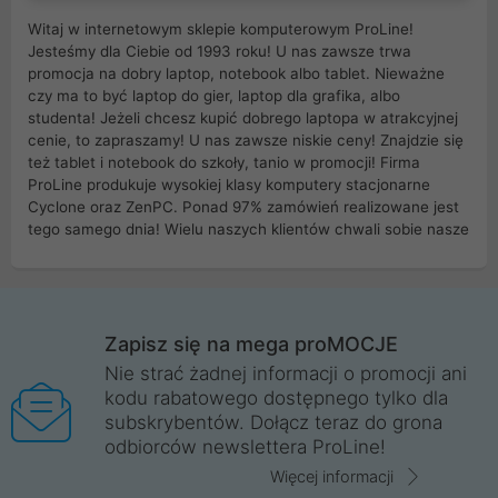
Witaj w internetowym sklepie komputerowym ProLine!
Jesteśmy dla Ciebie od 1993 roku! U nas zawsze trwa
promocja na dobry laptop, notebook albo tablet. Nieważne
czy ma to być laptop do gier, laptop dla grafika, albo
studenta! Jeżeli chcesz kupić dobrego laptopa w atrakcyjnej
cenie, to zapraszamy! U nas zawsze niskie ceny! Znajdzie się
też tablet i notebook do szkoły, tanio w promocji! Firma
ProLine produkuje wysokiej klasy komputery stacjonarne
Cyclone oraz ZenPC. Ponad 97% zamówień realizowane jest
tego samego dnia! Wielu naszych klientów chwali sobie nasze
myszki dla graczy i klawiatury mechaniczne. Posiadamy sieć
sklepów komputerowych na terenie kraju. W większości z
nich możesz odebrać zamówienie bez kosztów transportu.
Posiadamy sklep komputerowy w miastach takich jak
Wrocław, Poznań, Legnica, Katowice, Gliwice, Kalisz, Bytom,
Zapisz się na mega proMOCJE
Trzebnica, Opole. Szybka i profesjonalna obsługa!
Nie strać żadnej informacji o promocji ani
kodu rabatowego dostępnego tylko dla
ProLine to polska firma ze 100% polskim kapitałem. Działamy
subskrybentów. Dołącz teraz do grona
legalnie i płacimy podatki w naszym kraju! Posiadamy siedzibę
odbiorców newslettera ProLine!
główną w Mirkowie oraz salony na terenie kraju. Cała
komunikacja ze sklepem komputerowym ProLine jest
Więcej informacji
szyfrowana za pomocą technologii SSL. Nie sprzedajemy