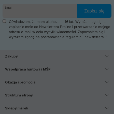
danych osobowych. Dlatego zakup notebooka albo laptopa w
Email
ProLine to czysta przyjemność i pełne bezpieczeństwo.
Zapisz się
Zaopatrzysz się u nas w akcesoria i części komputerowe
takie jak procesory, karty graficzne, płyty główne, pamięci,
Oświadczam, że mam ukończone 16 lat. Wyrażam zgodę na
dyski SSD, M.2 oraz HDD. Nasi pracownicy pomogą Ci wybrać
zapisanie mnie do Newslettera Proline i przetwarzanie mojego
najlepszy zasilacz komputerowy oraz obudowę do komputera.
adresu e-mail w celu wysyłki wiadomości. Zapoznałem się i
Poza komputerami mamy również najlepsze na rynku
wyrażam zgodę na postanowienia
regulaminu newslettera
.
Smartfony takich producentów jak Xiaomi, Apple, Samsung i
Huawei. Jeżeli chcesz, aby Twój komputer pracował cicho,
posiadamy szeroką gamę chłodzenia procesora, oraz ciche
wentylatory. Na koniec mając już to wszystko, możesz
Zakupy
wybrać idealny fotel gamingowy.
Współpraca hurtowa i MŚP
Okazja i promocja
Struktura strony
Sklepy marek