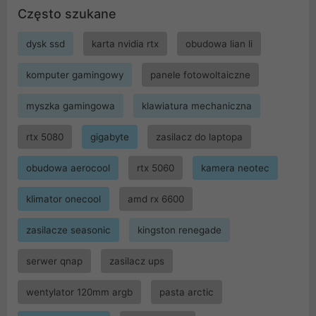
Często szukane
dysk ssd
karta nvidia rtx
obudowa lian li
komputer gamingowy
panele fotowoltaiczne
myszka gamingowa
klawiatura mechaniczna
rtx 5080
gigabyte
zasilacz do laptopa
obudowa aerocool
rtx 5060
kamera neotec
klimator onecool
amd rx 6600
zasilacze seasonic
kingston renegade
serwer qnap
zasilacz ups
wentylator 120mm argb
pasta arctic