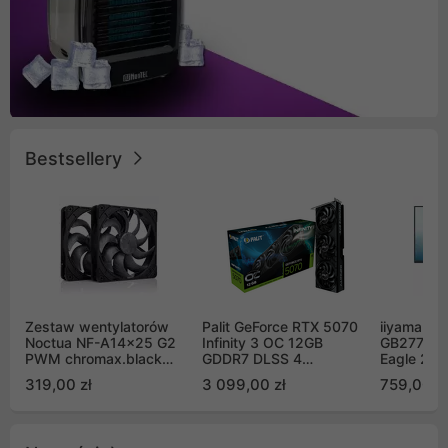
Bestsellery
Zestaw wentylatorów
Palit GeForce RTX 5070
iiyama G-
Noctua NF-A14x25 G2
Infinity 3 OC 12GB
GB2771QS
PWM chromax.black
GDDR7 DLSS 4
Eagle 27"
Sx2-PP Sterrox 140mm
(NE75070S19K9-
200Hz
319,00 zł
3 099,00 zł
759,00 zł
Push Pull (2szt)
GB2050S)