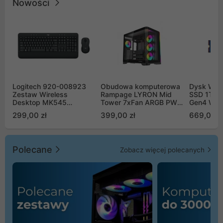
Nowości
Logitech 920-008923
Obudowa komputerowa
Dysk WD 
Zestaw Wireless
Rampage LYRON Mid
SSD 1TB 
Desktop MK545
Tower 7xFan ARGB PWM
Gen4 WD
Advanced
czarna
00CPE0
299,00 zł
399,00 zł
669,00 z
Polecane
Zobacz więcej polecanych