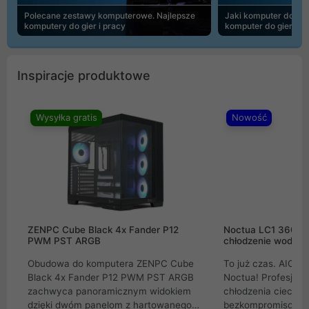
Polecane zestawy komputerowe. Najlepsze
Jaki komputer do 30
komputery do gier i pracy
komputer do gier | 
Inspiracje produktowe
Wysyłka gratis
Nowość
ZENPC Cube Black 4x Fander P12
Noctua LC1 360mm
PWM PST ARGB
chłodzenie wodne 
Obudowa do komputera ZENPC Cube
To już czas. AIO w
Black 4x Fander P12 PWM PST ARGB
Noctua! Profesjon
zachwyca panoramicznym widokiem
chłodzenia cieczą 
dzięki dwóm panelom z hartowanego
bezkompromisowe 