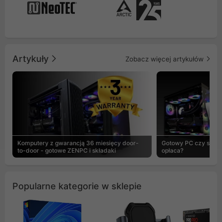
Artykuły
Zobacz więcej artykułów
Komputery z gwarancją 36 miesięcy door-
Gotowy PC czy skład
to-door - gotowe ZENPC i składaki
opłaca?
Popularne kategorie w sklepie