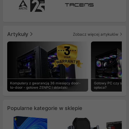
Artykuły
Zobacz więcej artykułów
Komputery z gwarancją 36 miesięcy door-
Gotowy PC czy skład
to-door - gotowe ZENPC i składaki
opłaca?
Popularne kategorie w sklepie