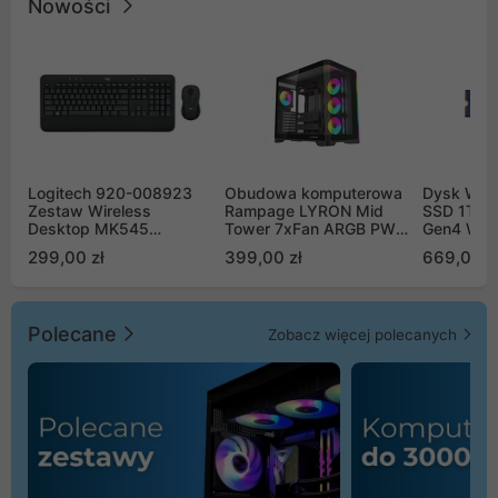
Nowości
Logitech 920-008923
Obudowa komputerowa
Dysk WD 
Zestaw Wireless
Rampage LYRON Mid
SSD 1TB 
Desktop MK545
Tower 7xFan ARGB PWM
Gen4 WD
Advanced
czarna
00CPE0
299,00 zł
399,00 zł
669,00 z
Polecane
Zobacz więcej polecanych