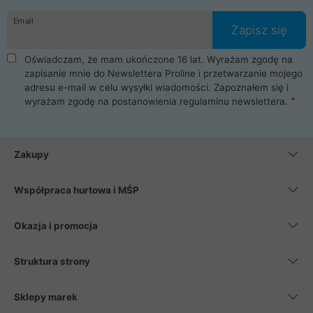
danych osobowych. Dlatego zakup notebooka albo laptopa w
Email
ProLine to czysta przyjemność i pełne bezpieczeństwo.
Zapisz się
Zaopatrzysz się u nas w akcesoria i części komputerowe
takie jak procesory, karty graficzne, płyty główne, pamięci,
Oświadczam, że mam ukończone 16 lat. Wyrażam zgodę na
dyski SSD, M.2 oraz HDD. Nasi pracownicy pomogą Ci wybrać
zapisanie mnie do Newslettera Proline i przetwarzanie mojego
najlepszy zasilacz komputerowy oraz obudowę do komputera.
adresu e-mail w celu wysyłki wiadomości. Zapoznałem się i
Poza komputerami mamy również najlepsze na rynku
wyrażam zgodę na postanowienia
regulaminu newslettera
.
Smartfony takich producentów jak Xiaomi, Apple, Samsung i
Huawei. Jeżeli chcesz, aby Twój komputer pracował cicho,
posiadamy szeroką gamę chłodzenia procesora, oraz ciche
wentylatory. Na koniec mając już to wszystko, możesz
Zakupy
wybrać idealny fotel gamingowy.
Współpraca hurtowa i MŚP
Okazja i promocja
Struktura strony
Sklepy marek