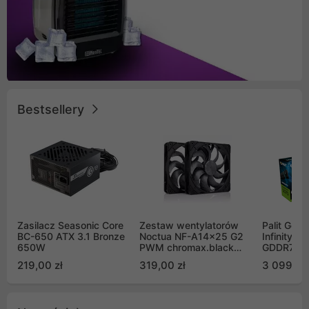
Bestsellery
Zasilacz Seasonic Core
Zestaw wentylatorów
Palit GeF
BC-650 ATX 3.1 Bronze
Noctua NF-A14x25 G2
Infinity 3
650W
PWM chromax.black
GDDR7 DL
Sx2-PP Sterrox 140mm
(NE75070
219,00 zł
319,00 zł
3 099,00
Push Pull (2szt)
GB2050S