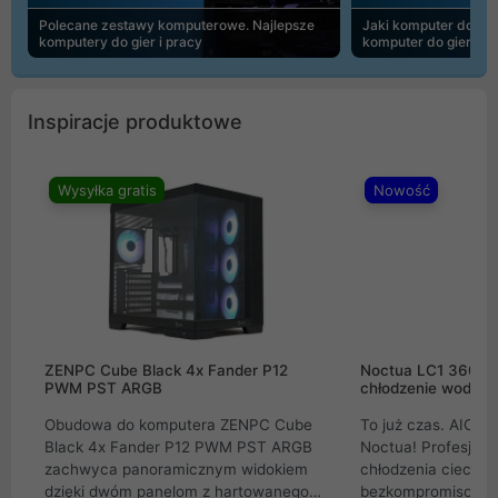
Polecane zestawy komputerowe. Najlepsze
Jaki komputer do 30
komputery do gier i pracy
komputer do gier | 
Inspiracje produktowe
Wysyłka gratis
Nowość
ZENPC Cube Black 4x Fander P12
Noctua LC1 360mm
PWM PST ARGB
chłodzenie wodne 
Obudowa do komputera ZENPC Cube
To już czas. AIO w
Black 4x Fander P12 PWM PST ARGB
Noctua! Profesjon
zachwyca panoramicznym widokiem
chłodzenia cieczą 
dzięki dwóm panelom z hartowanego
bezkompromisowe 