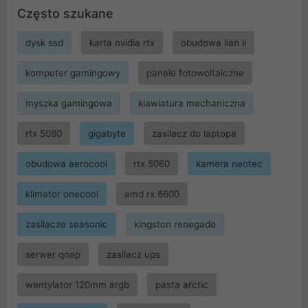
Często szukane
dysk ssd
karta nvidia rtx
obudowa lian li
komputer gamingowy
panele fotowoltaiczne
myszka gamingowa
klawiatura mechaniczna
rtx 5080
gigabyte
zasilacz do laptopa
obudowa aerocool
rtx 5060
kamera neotec
klimator onecool
amd rx 6600
zasilacze seasonic
kingston renegade
serwer qnap
zasilacz ups
wentylator 120mm argb
pasta arctic