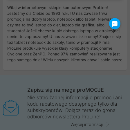
Witaj w internetowym sklepie komputerowym ProLine!
Jesteśmy dla Ciebie od 1993 roku! U nas zawsze trwa
promocja na dobry laptop, notebook albo tablet. Nieważne
czy ma to być laptop do gier, laptop dla grafika, albo
studenta! Jeżeli chcesz kupić dobrego laptopa w atrakcyjnej
cenie, to zapraszamy! U nas zawsze niskie ceny! Znajdzie się
też tablet i notebook do szkoły, tanio w promocji! Firma
ProLine produkuje wysokiej klasy komputery stacjonarne
Cyclone oraz ZenPC. Ponad 97% zamówień realizowane jest
tego samego dnia! Wielu naszych klientów chwali sobie nasze
myszki dla graczy i klawiatury mechaniczne. Posiadamy sieć
sklepów komputerowych na terenie kraju. W większości z
nich możesz odebrać zamówienie bez kosztów transportu.
Posiadamy sklep komputerowy w miastach takich jak
Wrocław, Poznań, Legnica, Katowice, Gliwice, Kalisz, Bytom,
Zapisz się na mega proMOCJE
Trzebnica, Opole. Szybka i profesjonalna obsługa!
Nie strać żadnej informacji o promocji ani
kodu rabatowego dostępnego tylko dla
ProLine to polska firma ze 100% polskim kapitałem. Działamy
subskrybentów. Dołącz teraz do grona
legalnie i płacimy podatki w naszym kraju! Posiadamy siedzibę
odbiorców newslettera ProLine!
główną w Mirkowie oraz salony na terenie kraju. Cała
komunikacja ze sklepem komputerowym ProLine jest
Więcej informacji
szyfrowana za pomocą technologii SSL. Nie sprzedajemy