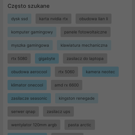
Często szukane
dysk ssd
karta nvidia rtx
obudowa lian li
komputer gamingowy
panele fotowoltaiczne
myszka gamingowa
klawiatura mechaniczna
rtx 5080
gigabyte
zasilacz do laptopa
obudowa aerocool
rtx 5060
kamera neotec
klimator onecool
amd rx 6600
zasilacze seasonic
kingston renegade
serwer qnap
zasilacz ups
wentylator 120mm argb
pasta arctic