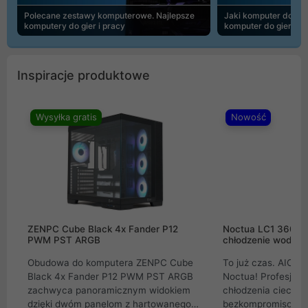
Polecane zestawy komputerowe. Najlepsze
Jaki komputer do 30
komputery do gier i pracy
komputer do gier | 
Inspiracje produktowe
Wysyłka gratis
Nowość
ZENPC Cube Black 4x Fander P12
Noctua LC1 360mm
PWM PST ARGB
chłodzenie wodne 
Obudowa do komputera ZENPC Cube
To już czas. AIO w
Black 4x Fander P12 PWM PST ARGB
Noctua! Profesjon
zachwyca panoramicznym widokiem
chłodzenia cieczą 
dzięki dwóm panelom z hartowanego
bezkompromisowe 