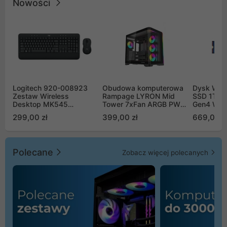
Nowości
Logitech 920-008923
Obudowa komputerowa
Dysk WD 
Zestaw Wireless
Rampage LYRON Mid
SSD 1TB 
Desktop MK545
Tower 7xFan ARGB PWM
Gen4 WD
Advanced
czarna
00CPE0
299,00 zł
399,00 zł
669,00 z
Polecane
Zobacz więcej polecanych