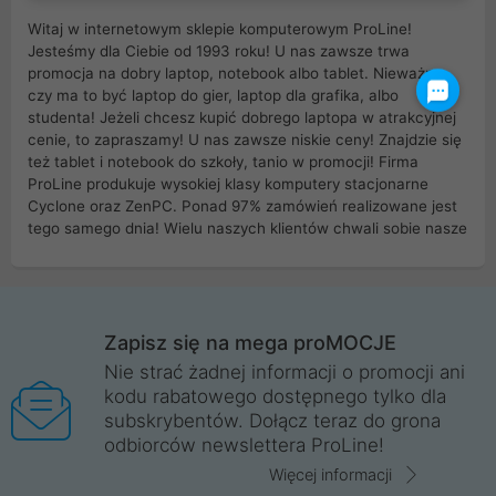
Witaj w internetowym sklepie komputerowym ProLine!
Jesteśmy dla Ciebie od 1993 roku! U nas zawsze trwa
promocja na dobry laptop, notebook albo tablet. Nieważne
czy ma to być laptop do gier, laptop dla grafika, albo
studenta! Jeżeli chcesz kupić dobrego laptopa w atrakcyjnej
cenie, to zapraszamy! U nas zawsze niskie ceny! Znajdzie się
też tablet i notebook do szkoły, tanio w promocji! Firma
ProLine produkuje wysokiej klasy komputery stacjonarne
Cyclone oraz ZenPC. Ponad 97% zamówień realizowane jest
tego samego dnia! Wielu naszych klientów chwali sobie nasze
myszki dla graczy i klawiatury mechaniczne. Posiadamy sieć
sklepów komputerowych na terenie kraju. W większości z
nich możesz odebrać zamówienie bez kosztów transportu.
Posiadamy sklep komputerowy w miastach takich jak
Wrocław, Poznań, Legnica, Katowice, Gliwice, Kalisz, Bytom,
Zapisz się na mega proMOCJE
Trzebnica, Opole. Szybka i profesjonalna obsługa!
Nie strać żadnej informacji o promocji ani
kodu rabatowego dostępnego tylko dla
ProLine to polska firma ze 100% polskim kapitałem. Działamy
subskrybentów. Dołącz teraz do grona
legalnie i płacimy podatki w naszym kraju! Posiadamy siedzibę
odbiorców newslettera ProLine!
główną w Mirkowie oraz salony na terenie kraju. Cała
komunikacja ze sklepem komputerowym ProLine jest
Więcej informacji
szyfrowana za pomocą technologii SSL. Nie sprzedajemy