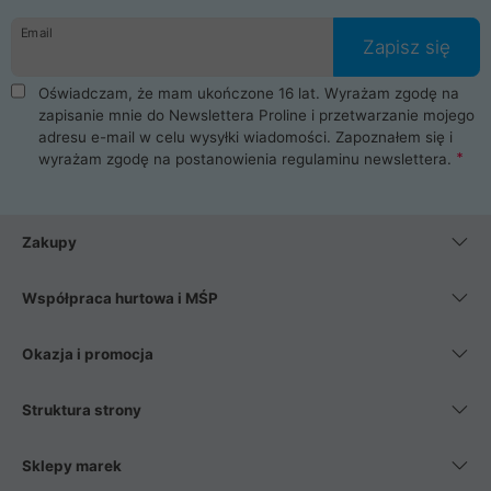
danych osobowych. Dlatego zakup notebooka albo laptopa w
Email
ProLine to czysta przyjemność i pełne bezpieczeństwo.
Zapisz się
Zaopatrzysz się u nas w akcesoria i części komputerowe
takie jak procesory, karty graficzne, płyty główne, pamięci,
Oświadczam, że mam ukończone 16 lat. Wyrażam zgodę na
dyski SSD, M.2 oraz HDD. Nasi pracownicy pomogą Ci wybrać
zapisanie mnie do Newslettera Proline i przetwarzanie mojego
najlepszy zasilacz komputerowy oraz obudowę do komputera.
adresu e-mail w celu wysyłki wiadomości. Zapoznałem się i
Poza komputerami mamy również najlepsze na rynku
wyrażam zgodę na postanowienia
regulaminu newslettera
.
Smartfony takich producentów jak Xiaomi, Apple, Samsung i
Huawei. Jeżeli chcesz, aby Twój komputer pracował cicho,
posiadamy szeroką gamę chłodzenia procesora, oraz ciche
wentylatory. Na koniec mając już to wszystko, możesz
Zakupy
wybrać idealny fotel gamingowy.
Współpraca hurtowa i MŚP
Okazja i promocja
Struktura strony
Sklepy marek