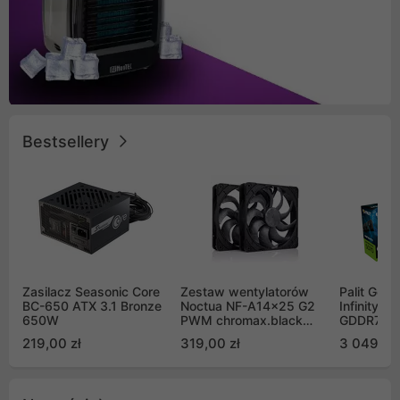
Bestsellery
Zasilacz Seasonic Core
Zestaw wentylatorów
Palit GeF
BC-650 ATX 3.1 Bronze
Noctua NF-A14x25 G2
Infinity 3
650W
PWM chromax.black
GDDR7 DL
Sx2-PP Sterrox 140mm
(NE75070
219,00 zł
319,00 zł
3 049,00
Push Pull (2szt)
GB2050S