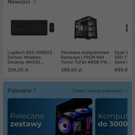
Nowości
Logitech 920-008923
Obudowa komputerowa
Dysk WD 
Zestaw Wireless
Rampage LYRON Mid
SSD 1TB 
Desktop MK545
Tower 7xFan ARGB PWM
Gen4 WD
Advanced
czarna
00CPE0
299,00 zł
399,00 zł
669,00 z
Polecane
Zobacz więcej polecanych