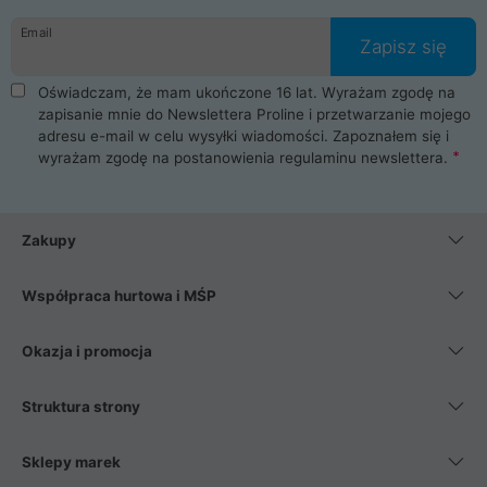
danych osobowych. Dlatego zakup notebooka albo laptopa w
Email
ProLine to czysta przyjemność i pełne bezpieczeństwo.
Zapisz się
Zaopatrzysz się u nas w akcesoria i części komputerowe
takie jak procesory, karty graficzne, płyty główne, pamięci,
Oświadczam, że mam ukończone 16 lat. Wyrażam zgodę na
dyski SSD, M.2 oraz HDD. Nasi pracownicy pomogą Ci wybrać
zapisanie mnie do Newslettera Proline i przetwarzanie mojego
najlepszy zasilacz komputerowy oraz obudowę do komputera.
adresu e-mail w celu wysyłki wiadomości. Zapoznałem się i
Poza komputerami mamy również najlepsze na rynku
wyrażam zgodę na postanowienia
regulaminu newslettera
.
Smartfony takich producentów jak Xiaomi, Apple, Samsung i
Huawei. Jeżeli chcesz, aby Twój komputer pracował cicho,
posiadamy szeroką gamę chłodzenia procesora, oraz ciche
wentylatory. Na koniec mając już to wszystko, możesz
Zakupy
wybrać idealny fotel gamingowy.
Współpraca hurtowa i MŚP
Okazja i promocja
Struktura strony
Sklepy marek