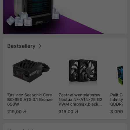
Bestsellery
Zasilacz Seasonic Core
Zestaw wentylatorów
Palit GeF
BC-650 ATX 3.1 Bronze
Noctua NF-A14x25 G2
Infinity 3
650W
PWM chromax.black
GDDR7 DL
Sx2-PP Sterrox 140mm
(NE75070
219,00 zł
319,00 zł
3 099,00
Push Pull (2szt)
GB2050S