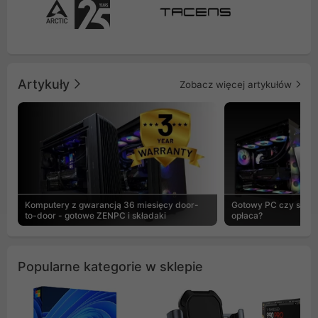
Artykuły
Zobacz więcej artykułów
Komputery z gwarancją 36 miesięcy door-
Gotowy PC czy skład
to-door - gotowe ZENPC i składaki
opłaca?
Popularne kategorie w sklepie