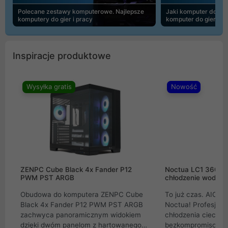
Polecane zestawy komputerowe. Najlepsze
Jaki komputer do 30
komputery do gier i pracy
komputer do gier | 
Inspiracje produktowe
Wysyłka gratis
Nowość
ZENPC Cube Black 4x Fander P12
Noctua LC1 360mm
PWM PST ARGB
chłodzenie wodne 
Obudowa do komputera ZENPC Cube
To już czas. AIO w
Black 4x Fander P12 PWM PST ARGB
Noctua! Profesjon
zachwyca panoramicznym widokiem
chłodzenia cieczą 
dzięki dwóm panelom z hartowanego
bezkompromisowe 