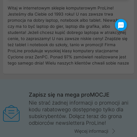
Witaj w internetowym sklepie komputerowym ProLine!
Jesteśmy dla Ciebie od 1993 roku! U nas zawsze trwa
promocja na dobry laptop, notebook albo tablet. Nieważne
czy ma to być laptop do gier, laptop dla grafika, albo
studenta! Jeżeli chcesz kupić dobrego laptopa w atrakcyjnej
cenie, to zapraszamy! U nas zawsze niskie ceny! Znajdzie się
też tablet i notebook do szkoły, tanio w promocji! Firma
ProLine produkuje wysokiej klasy komputery stacjonarne
Cyclone oraz ZenPC. Ponad 97% zamówień realizowane jest
tego samego dnia! Wielu naszych klientów chwali sobie nasze
myszki dla graczy i klawiatury mechaniczne. Posiadamy sieć
sklepów komputerowych na terenie kraju. W większości z
nich możesz odebrać zamówienie bez kosztów transportu.
Posiadamy sklep komputerowy w miastach takich jak
Wrocław, Poznań, Legnica, Katowice, Gliwice, Kalisz, Bytom,
Zapisz się na mega proMOCJE
Trzebnica, Opole. Szybka i profesjonalna obsługa!
Nie strać żadnej informacji o promocji ani
kodu rabatowego dostępnego tylko dla
ProLine to polska firma ze 100% polskim kapitałem. Działamy
subskrybentów. Dołącz teraz do grona
legalnie i płacimy podatki w naszym kraju! Posiadamy siedzibę
odbiorców newslettera ProLine!
główną w Mirkowie oraz salony na terenie kraju. Cała
komunikacja ze sklepem komputerowym ProLine jest
Więcej informacji
szyfrowana za pomocą technologii SSL. Nie sprzedajemy