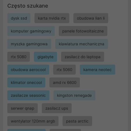
Często szukane
dysk ssd
karta nvidia rtx
obudowa lian li
komputer gamingowy
panele fotowoltaiczne
myszka gamingowa
klawiatura mechaniczna
rtx 5080
gigabyte
zasilacz do laptopa
obudowa aerocool
rtx 5060
kamera neotec
klimator onecool
amd rx 6600
zasilacze seasonic
kingston renegade
serwer qnap
zasilacz ups
wentylator 120mm argb
pasta arctic