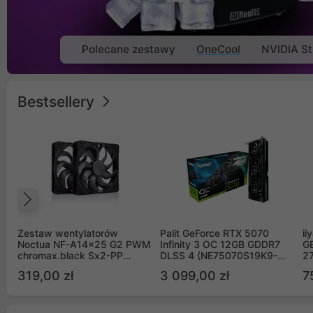
Polecane zestawy
OneCool
NVIDIA St
Bestsellery
Poprzedni
Zestaw wentylatorów
Palit GeForce RTX 5070
ii
Noctua NF-A14x25 G2 PWM
Infinity 3 OC 12GB GDDR7
G
chromax.black Sx2-PP
DLSS 4 (NE75070S19K9-
2
Sterrox 140mm Push Pull
GB2050S)
319,00 zł
3 099,00 zł
7
(2szt)