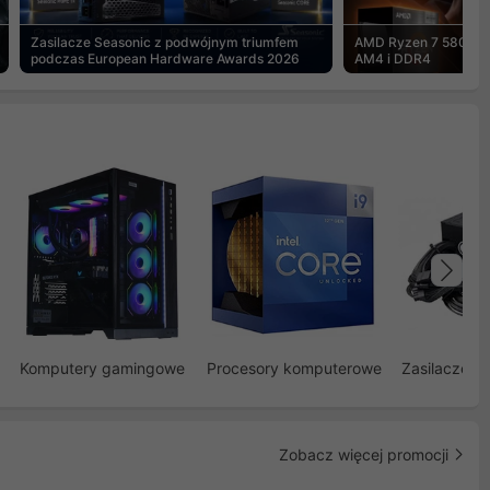
Zasilacze Seasonic z podwójnym triumfem
AMD Ryzen 7 5800X3
podczas European Hardware Awards 2026
AM4 i DDR4
Na
Komputery gamingowe
Procesory komputerowe
Zasilacze d
Zobacz więcej promocji