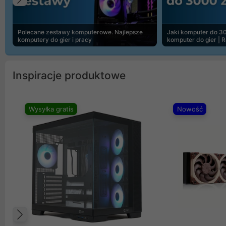
Poprzedni
Polecane zestawy komputerowe. Najlepsze
Jaki komputer do 30
komputery do gier i pracy
komputer do gier | 
Inspiracje produktowe
Wysyłka gratis
Nowość
Poprzedni