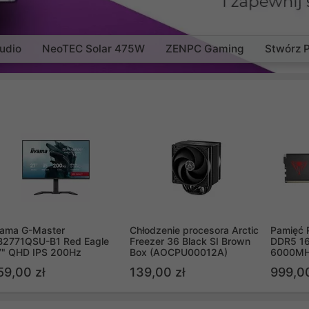
udio
NeoTEC Solar 475W
ZENPC Gaming
Stwórz 
yama G-Master
Chłodzenie procesora Arctic
Pamięć 
B2771QSU-B1 Red Eagle
Freezer 36 Black SI Brown
DDR5 16
7" QHD IPS 200Hz
Box (AOCPU00012A)
6000MH
PVV516
59,00 zł
139,00 zł
999,00