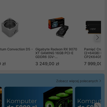
Na
tum Convection D5 -
Gigabyte Radeon RX 9070
Pamięć Crucia
XT GAMING 16GB PCI-E
(2x64GB) DD
GDDR6 (GV-
CP2K64G56C
R9070XTGAMING-16GD)
 zł
3 249,00 zł
7 999,00 zł
Zobacz więcej polecanych