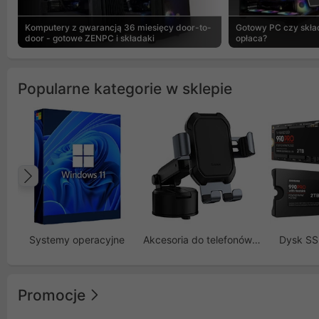
Komputery z gwarancją 36 miesięcy door-to-
Gotowy PC czy skład
door - gotowe ZENPC i składaki
opłaca?
Popularne kategorie w sklepie
Poprzedni
Systemy operacyjne
Akcesoria do telefonów GSM
Dysk S
Promocje