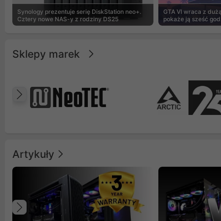
Synology prezentuje serię DiskStation neo+.
GTA VI wraca z dużą 
Cztery nowe NAS-y z rodziny DS25
pokaże ją sześć god
Sklepy marek
Poprzedni
Artykuły
Poprzedni