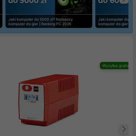
Na
Jaki komputer do 5000 zł? Najlepszy
Jaki komputer do 600
komputer do gier | Ranking PC 2026
komputer do gier | R
Wysyłka gratis
Na