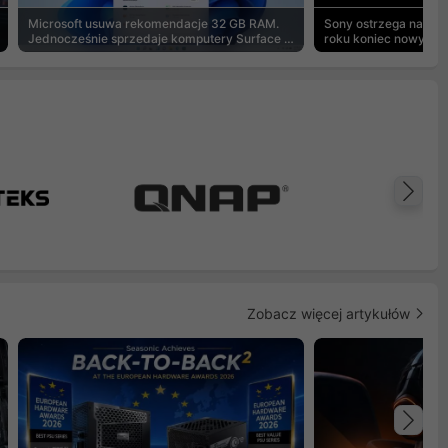
Microsoft usuwa rekomendacje 32 GB RAM.
Sony ostrzega na pu
Jednocześnie sprzedaje komputery Surface z
roku koniec nowych g
8 GB
Na
Zobacz więcej artykułów
Na