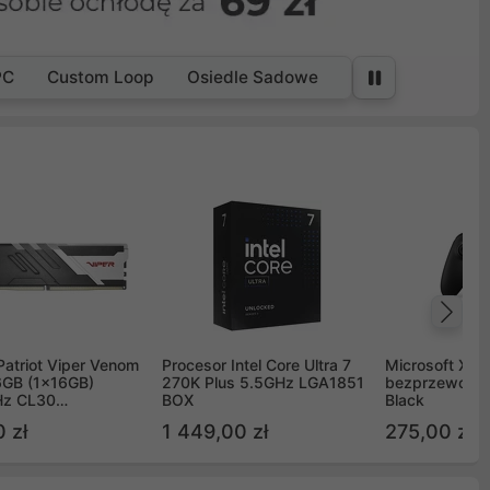
PC
Custom Loop
Osiedle Sadowe
Na
Patriot Viper Venom
Procesor Intel Core Ultra 7
Microsoft Xbox
GB (1x16GB)
270K Plus 5.5GHz LGA1851
bezprzewodo
z CL30
BOX
Black
G60C30
 zł
1 449,00 zł
275,00 zł