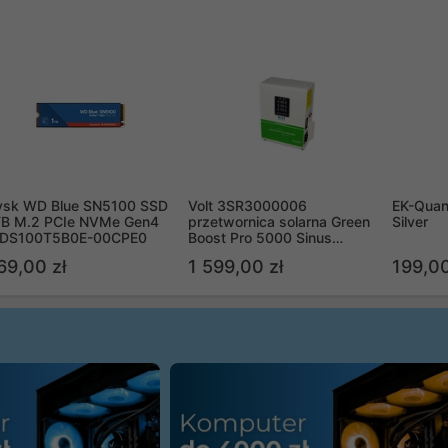
ysk WD Blue SN5100 SSD
Volt 3SR3000006
EK-Quan
TB M.2 PCIe NVMe Gen4
przetwornica solarna Green
Silver
DS100T5B0E-00CPE0
Boost Pro 5000 Sinus
Bypass
69,00 zł
1 599,00 zł
199,00