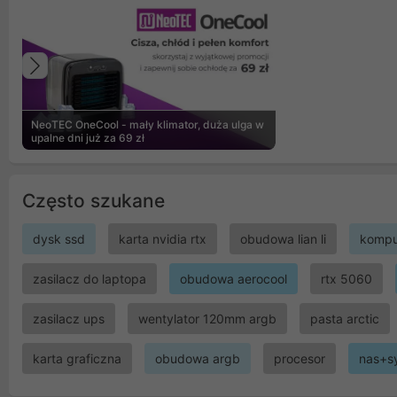
Poprzedni
NeoTEC OneCool - mały klimator, duża ulga w
upalne dni już za 69 zł
Często szukane
dysk ssd
karta nvidia rtx
obudowa lian li
kompu
zasilacz do laptopa
obudowa aerocool
rtx 5060
zasilacz ups
wentylator 120mm argb
pasta arctic
karta graficzna
obudowa argb
procesor
nas+s