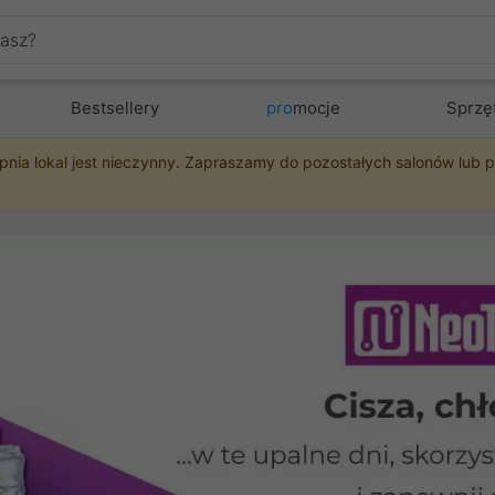
Bestsellery
pro
mocje
Sprzę
pnia lokal jest nieczynny. Zapraszamy do pozostałych salonów lub