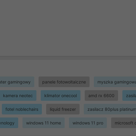
ter gamingowy
panele fotowoltaiczne
myszka gamingow
kamera neotec
klimator onecool
amd rx 6600
zasi
fotel noblechairs
liquid freezer
zasilacz 80plus platinu
ynology
windows 11 home
windows 11 pro
microsoft 