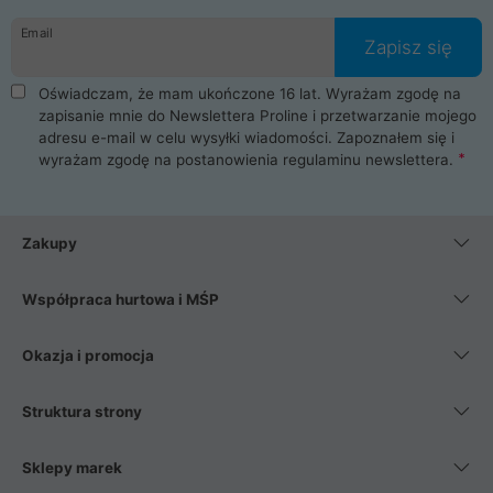
danych osobowych. Dlatego zakup notebooka albo laptopa w
Email
ProLine to czysta przyjemność i pełne bezpieczeństwo.
Zapisz się
Zaopatrzysz się u nas w akcesoria i części komputerowe
takie jak procesory, karty graficzne, płyty główne, pamięci,
Oświadczam, że mam ukończone 16 lat. Wyrażam zgodę na
dyski SSD, M.2 oraz HDD. Nasi pracownicy pomogą Ci wybrać
zapisanie mnie do Newslettera Proline i przetwarzanie mojego
najlepszy zasilacz komputerowy oraz obudowę do komputera.
adresu e-mail w celu wysyłki wiadomości. Zapoznałem się i
Poza komputerami mamy również najlepsze na rynku
wyrażam zgodę na postanowienia
regulaminu newslettera
.
Smartfony takich producentów jak Xiaomi, Apple, Samsung i
Huawei. Jeżeli chcesz, aby Twój komputer pracował cicho,
posiadamy szeroką gamę chłodzenia procesora, oraz ciche
wentylatory. Na koniec mając już to wszystko, możesz
Zakupy
wybrać idealny fotel gamingowy.
Współpraca hurtowa i MŚP
Okazja i promocja
Struktura strony
Sklepy marek