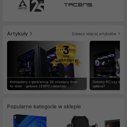
Artykuły
Zobacz więcej artykułów
Komputery z gwarancją 36 miesięcy door-
Gotowy PC czy skład
to-door - gotowe ZENPC i składaki
opłaca?
Popularne kategorie w sklepie