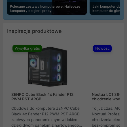
Polecane zestawy komputerowe. Najlepsze
Jaki komputer do 30
komputery do gier i pracy
komputer do gier | 
Inspiracje produktowe
Wysyłka gratis
Nowość
ZENPC Cube Black 4x Fander P12
Noctua LC1 360mm
PWM PST ARGB
chłodzenie wodne 
Obudowa do komputera ZENPC Cube
To już czas. AIO w
Black 4x Fander P12 PWM PST ARGB
Noctua! Profesjon
zachwyca panoramicznym widokiem
chłodzenia cieczą 
dzięki dwóm panelom z hartowanego
bezkompromisowe 