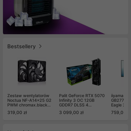
Bestsellery
Zestaw wentylatorów
Palit GeForce RTX 5070
iiyama G-
Noctua NF-A14x25 G2
Infinity 3 OC 12GB
GB2771QS
PWM chromax.black
GDDR7 DLSS 4
Eagle 27"
Sx2-PP Sterrox 140mm
(NE75070S19K9-
200Hz
319,00 zł
3 099,00 zł
759,00 zł
Push Pull (2szt)
GB2050S)