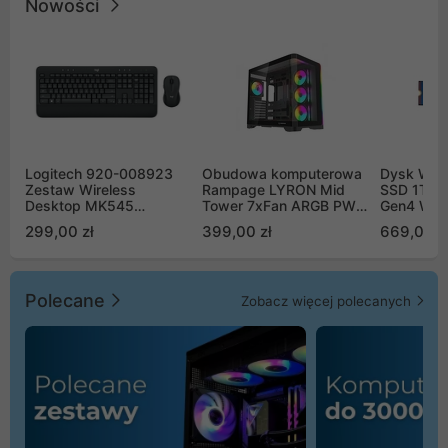
Nowości
Logitech 920-008923
Obudowa komputerowa
Dysk WD 
Zestaw Wireless
Rampage LYRON Mid
SSD 1TB 
Desktop MK545
Tower 7xFan ARGB PWM
Gen4 WD
Advanced
czarna
00CPE0
299,00 zł
399,00 zł
669,00 z
Polecane
Zobacz więcej polecanych