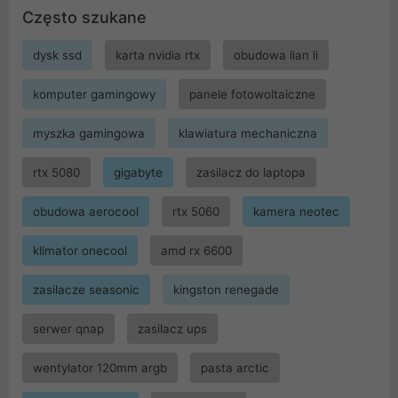
Często szukane
dysk ssd
karta nvidia rtx
obudowa lian li
komputer gamingowy
panele fotowoltaiczne
myszka gamingowa
klawiatura mechaniczna
rtx 5080
gigabyte
zasilacz do laptopa
obudowa aerocool
rtx 5060
kamera neotec
klimator onecool
amd rx 6600
zasilacze seasonic
kingston renegade
serwer qnap
zasilacz ups
wentylator 120mm argb
pasta arctic