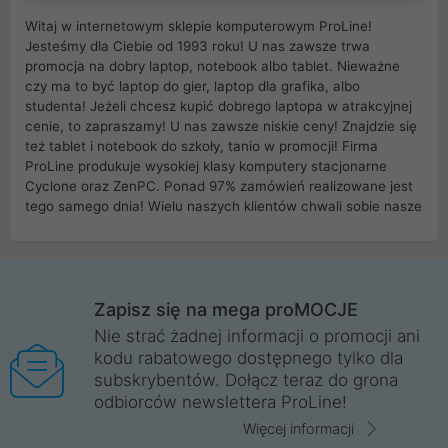
Witaj w internetowym sklepie komputerowym ProLine!
Jesteśmy dla Ciebie od 1993 roku! U nas zawsze trwa
promocja na dobry laptop, notebook albo tablet. Nieważne
czy ma to być laptop do gier, laptop dla grafika, albo
studenta! Jeżeli chcesz kupić dobrego laptopa w atrakcyjnej
cenie, to zapraszamy! U nas zawsze niskie ceny! Znajdzie się
też tablet i notebook do szkoły, tanio w promocji! Firma
ProLine produkuje wysokiej klasy komputery stacjonarne
Cyclone oraz ZenPC. Ponad 97% zamówień realizowane jest
tego samego dnia! Wielu naszych klientów chwali sobie nasze
myszki dla graczy i klawiatury mechaniczne. Posiadamy sieć
sklepów komputerowych na terenie kraju. W większości z
nich możesz odebrać zamówienie bez kosztów transportu.
Posiadamy sklep komputerowy w miastach takich jak
Wrocław, Poznań, Legnica, Katowice, Gliwice, Kalisz, Bytom,
Zapisz się na mega proMOCJE
Trzebnica, Opole. Szybka i profesjonalna obsługa!
Nie strać żadnej informacji o promocji ani
kodu rabatowego dostępnego tylko dla
ProLine to polska firma ze 100% polskim kapitałem. Działamy
subskrybentów. Dołącz teraz do grona
legalnie i płacimy podatki w naszym kraju! Posiadamy siedzibę
odbiorców newslettera ProLine!
główną w Mirkowie oraz salony na terenie kraju. Cała
komunikacja ze sklepem komputerowym ProLine jest
Więcej informacji
szyfrowana za pomocą technologii SSL. Nie sprzedajemy