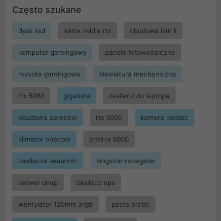
Często szukane
dysk ssd
karta nvidia rtx
obudowa lian li
komputer gamingowy
panele fotowoltaiczne
myszka gamingowa
klawiatura mechaniczna
rtx 5080
gigabyte
zasilacz do laptopa
obudowa aerocool
rtx 5060
kamera neotec
klimator onecool
amd rx 6600
zasilacze seasonic
kingston renegade
serwer qnap
zasilacz ups
wentylator 120mm argb
pasta arctic