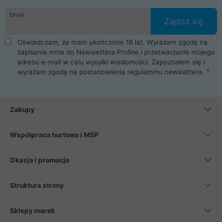
danych osobowych. Dlatego zakup notebooka albo laptopa w
Email
ProLine to czysta przyjemność i pełne bezpieczeństwo.
Zapisz się
Zaopatrzysz się u nas w akcesoria i części komputerowe
takie jak procesory, karty graficzne, płyty główne, pamięci,
Oświadczam, że mam ukończone 16 lat. Wyrażam zgodę na
dyski SSD, M.2 oraz HDD. Nasi pracownicy pomogą Ci wybrać
zapisanie mnie do Newslettera Proline i przetwarzanie mojego
najlepszy zasilacz komputerowy oraz obudowę do komputera.
adresu e-mail w celu wysyłki wiadomości. Zapoznałem się i
Poza komputerami mamy również najlepsze na rynku
wyrażam zgodę na postanowienia
regulaminu newslettera
.
Smartfony takich producentów jak Xiaomi, Apple, Samsung i
Huawei. Jeżeli chcesz, aby Twój komputer pracował cicho,
posiadamy szeroką gamę chłodzenia procesora, oraz ciche
wentylatory. Na koniec mając już to wszystko, możesz
Zakupy
wybrać idealny fotel gamingowy.
Współpraca hurtowa i MŚP
Okazja i promocja
Struktura strony
Sklepy marek