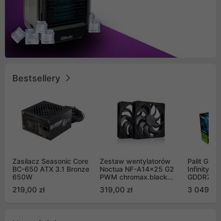
Bestsellery
Zasilacz Seasonic Core
Zestaw wentylatorów
Palit GeF
BC-650 ATX 3.1 Bronze
Noctua NF-A14x25 G2
Infinity 3
650W
PWM chromax.black
GDDR7 DL
Sx2-PP Sterrox 140mm
(NE75070
219,00 zł
319,00 zł
3 049,00
Push Pull (2szt)
GB2050S