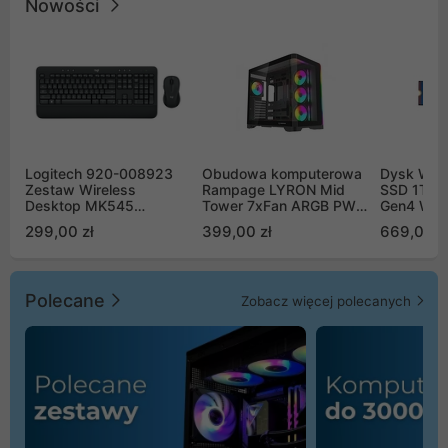
Nowości
Logitech 920-008923
Obudowa komputerowa
Dysk WD 
Zestaw Wireless
Rampage LYRON Mid
SSD 1TB 
Desktop MK545
Tower 7xFan ARGB PWM
Gen4 WD
Advanced
czarna
00CPE0
299,00 zł
399,00 zł
669,00 z
Polecane
Zobacz więcej polecanych