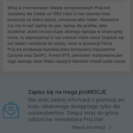
Witaj w internetowym sklepie komputerowym ProLine!
Jesteśmy dla Ciebie od 1993 roku! U nas zawsze trwa
promocja na dobry laptop, notebook albo tablet. Nieważne
czy ma to być laptop do gier, laptop dla grafika, albo
studenta! Jeżeli chcesz kupić dobrego laptopa w atrakcyjnej
cenie, to zapraszamy! U nas zawsze niskie ceny! Znajdzie się
też tablet i notebook do szkoły, tanio w promocji! Firma
ProLine produkuje wysokiej klasy komputery stacjonarne
Cyclone oraz ZenPC. Ponad 97% zamówień realizowane jest
tego samego dnia! Wielu naszych klientów chwali sobie nasze
myszki dla graczy i klawiatury mechaniczne. Posiadamy sieć
sklepów komputerowych na terenie kraju. W większości z
nich możesz odebrać zamówienie bez kosztów transportu.
Posiadamy sklep komputerowy w miastach takich jak
Wrocław, Poznań, Legnica, Katowice, Gliwice, Kalisz, Bytom,
Zapisz się na mega proMOCJE
Trzebnica, Opole. Szybka i profesjonalna obsługa!
Nie strać żadnej informacji o promocji ani
kodu rabatowego dostępnego tylko dla
ProLine to polska firma ze 100% polskim kapitałem. Działamy
subskrybentów. Dołącz teraz do grona
legalnie i płacimy podatki w naszym kraju! Posiadamy siedzibę
odbiorców newslettera ProLine!
główną w Mirkowie oraz salony na terenie kraju. Cała
komunikacja ze sklepem komputerowym ProLine jest
Więcej informacji
szyfrowana za pomocą technologii SSL. Nie sprzedajemy