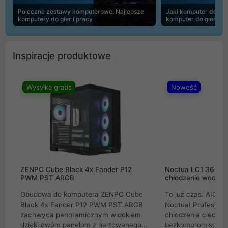
Polecane zestawy komputerowe. Najlepsze
Jaki komputer do 30
komputery do gier i pracy
komputer do gier | 
Inspiracje produktowe
Wysyłka gratis
Nowość
ZENPC Cube Black 4x Fander P12
Noctua LC1 360mm
PWM PST ARGB
chłodzenie wodne 
Obudowa do komputera ZENPC Cube
To już czas. AIO w
Black 4x Fander P12 PWM PST ARGB
Noctua! Profesjon
zachwyca panoramicznym widokiem
chłodzenia cieczą 
dzięki dwóm panelom z hartowanego
bezkompromisowe 