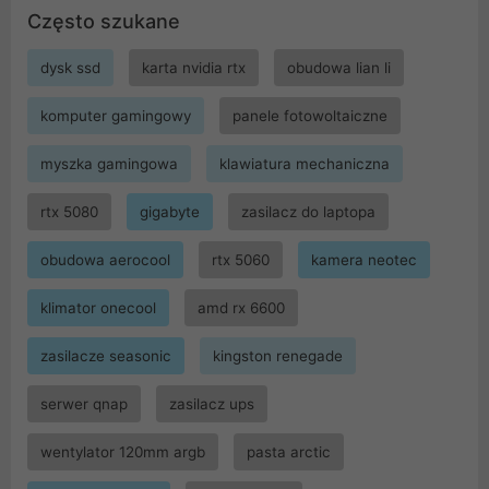
Często szukane
dysk ssd
karta nvidia rtx
obudowa lian li
komputer gamingowy
panele fotowoltaiczne
myszka gamingowa
klawiatura mechaniczna
rtx 5080
gigabyte
zasilacz do laptopa
obudowa aerocool
rtx 5060
kamera neotec
klimator onecool
amd rx 6600
zasilacze seasonic
kingston renegade
serwer qnap
zasilacz ups
wentylator 120mm argb
pasta arctic