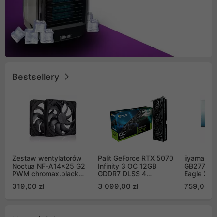
Bestsellery
Zestaw wentylatorów
Palit GeForce RTX 5070
iiyama G-
Noctua NF-A14x25 G2
Infinity 3 OC 12GB
GB2771QS
PWM chromax.black
GDDR7 DLSS 4
Eagle 27"
Sx2-PP Sterrox 140mm
(NE75070S19K9-
200Hz
319,00 zł
3 099,00 zł
759,00 zł
Push Pull (2szt)
GB2050S)