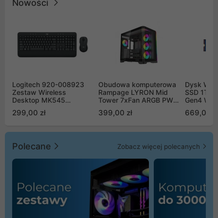
Nowości
Logitech 920-008923
Obudowa komputerowa
Dysk WD 
Zestaw Wireless
Rampage LYRON Mid
SSD 1TB 
Desktop MK545
Tower 7xFan ARGB PWM
Gen4 WD
Advanced
czarna
00CPE0
299,00 zł
399,00 zł
669,00 z
Polecane
Zobacz więcej polecanych