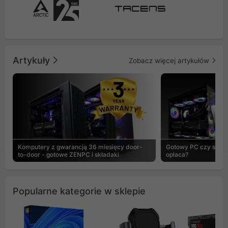
Artykuły
Zobacz więcej artykułów
Komputery z gwarancją 36 miesięcy door-
Gotowy PC czy skład
to-door - gotowe ZENPC i składaki
opłaca?
Popularne kategorie w sklepie