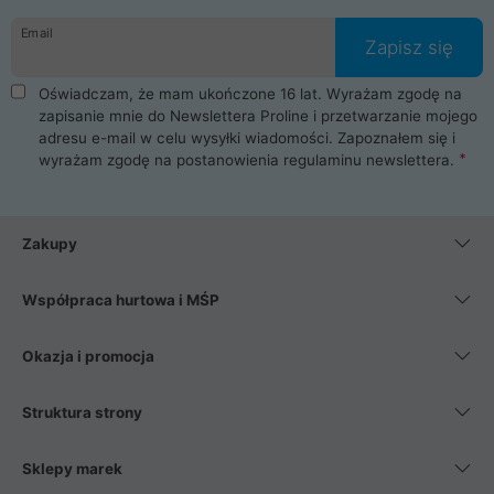
danych osobowych. Dlatego zakup notebooka albo laptopa w
Email
ProLine to czysta przyjemność i pełne bezpieczeństwo.
Zapisz się
Zaopatrzysz się u nas w akcesoria i części komputerowe
takie jak procesory, karty graficzne, płyty główne, pamięci,
Oświadczam, że mam ukończone 16 lat. Wyrażam zgodę na
dyski SSD, M.2 oraz HDD. Nasi pracownicy pomogą Ci wybrać
zapisanie mnie do Newslettera Proline i przetwarzanie mojego
najlepszy zasilacz komputerowy oraz obudowę do komputera.
adresu e-mail w celu wysyłki wiadomości. Zapoznałem się i
Poza komputerami mamy również najlepsze na rynku
wyrażam zgodę na postanowienia
regulaminu newslettera
.
Smartfony takich producentów jak Xiaomi, Apple, Samsung i
Huawei. Jeżeli chcesz, aby Twój komputer pracował cicho,
posiadamy szeroką gamę chłodzenia procesora, oraz ciche
wentylatory. Na koniec mając już to wszystko, możesz
Zakupy
wybrać idealny fotel gamingowy.
Współpraca hurtowa i MŚP
Okazja i promocja
Struktura strony
Sklepy marek