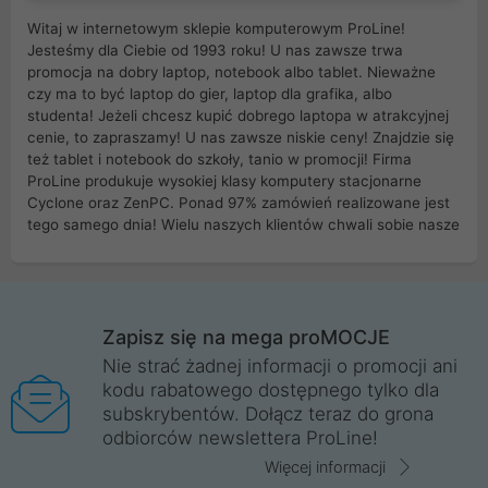
Witaj w internetowym sklepie komputerowym ProLine!
Jesteśmy dla Ciebie od 1993 roku! U nas zawsze trwa
promocja na dobry laptop, notebook albo tablet. Nieważne
czy ma to być laptop do gier, laptop dla grafika, albo
studenta! Jeżeli chcesz kupić dobrego laptopa w atrakcyjnej
cenie, to zapraszamy! U nas zawsze niskie ceny! Znajdzie się
też tablet i notebook do szkoły, tanio w promocji! Firma
ProLine produkuje wysokiej klasy komputery stacjonarne
Cyclone oraz ZenPC. Ponad 97% zamówień realizowane jest
tego samego dnia! Wielu naszych klientów chwali sobie nasze
myszki dla graczy i klawiatury mechaniczne. Posiadamy sieć
sklepów komputerowych na terenie kraju. W większości z
nich możesz odebrać zamówienie bez kosztów transportu.
Posiadamy sklep komputerowy w miastach takich jak
Wrocław, Poznań, Legnica, Katowice, Gliwice, Kalisz, Bytom,
Zapisz się na mega proMOCJE
Trzebnica, Opole. Szybka i profesjonalna obsługa!
Nie strać żadnej informacji o promocji ani
kodu rabatowego dostępnego tylko dla
ProLine to polska firma ze 100% polskim kapitałem. Działamy
subskrybentów. Dołącz teraz do grona
legalnie i płacimy podatki w naszym kraju! Posiadamy siedzibę
odbiorców newslettera ProLine!
główną w Mirkowie oraz salony na terenie kraju. Cała
komunikacja ze sklepem komputerowym ProLine jest
Więcej informacji
szyfrowana za pomocą technologii SSL. Nie sprzedajemy