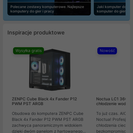
Polecane zestawy komputerowe. Najlepsze
Jaki komputer do 30
komputery do gier i pracy
komputer do gier | 
Inspiracje produktowe
Wysyłka gratis
Nowość
ZENPC Cube Black 4x Fander P12
Noctua LC1 360mm
PWM PST ARGB
chłodzenie wodne 
Obudowa do komputera ZENPC Cube
To już czas. AIO w
Black 4x Fander P12 PWM PST ARGB
Noctua! Profesjon
zachwyca panoramicznym widokiem
chłodzenia cieczą 
dzięki dwóm panelom z hartowanego
bezkompromisowe 