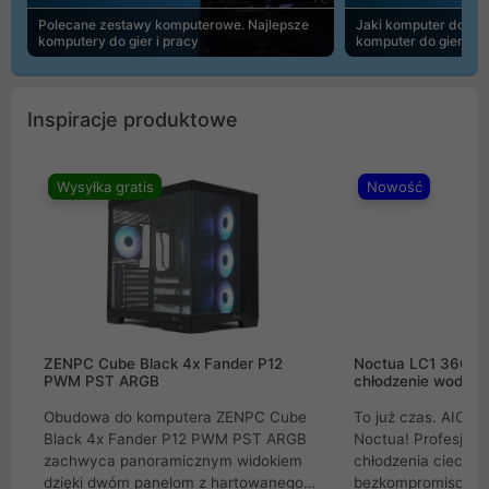
Polecane zestawy komputerowe. Najlepsze
Jaki komputer do 30
komputery do gier i pracy
komputer do gier | 
Inspiracje produktowe
Wysyłka gratis
Nowość
ZENPC Cube Black 4x Fander P12
Noctua LC1 360mm
PWM PST ARGB
chłodzenie wodne 
Obudowa do komputera ZENPC Cube
To już czas. AIO w
Black 4x Fander P12 PWM PST ARGB
Noctua! Profesjon
zachwyca panoramicznym widokiem
chłodzenia cieczą 
dzięki dwóm panelom z hartowanego
bezkompromisowe 