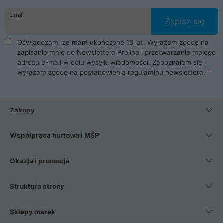
danych osobowych. Dlatego zakup notebooka albo laptopa w
Email
ProLine to czysta przyjemność i pełne bezpieczeństwo.
Zapisz się
Zaopatrzysz się u nas w akcesoria i części komputerowe
takie jak procesory, karty graficzne, płyty główne, pamięci,
Oświadczam, że mam ukończone 16 lat. Wyrażam zgodę na
dyski SSD, M.2 oraz HDD. Nasi pracownicy pomogą Ci wybrać
zapisanie mnie do Newslettera Proline i przetwarzanie mojego
najlepszy zasilacz komputerowy oraz obudowę do komputera.
adresu e-mail w celu wysyłki wiadomości. Zapoznałem się i
Poza komputerami mamy również najlepsze na rynku
wyrażam zgodę na postanowienia
regulaminu newslettera
.
Smartfony takich producentów jak Xiaomi, Apple, Samsung i
Huawei. Jeżeli chcesz, aby Twój komputer pracował cicho,
posiadamy szeroką gamę chłodzenia procesora, oraz ciche
wentylatory. Na koniec mając już to wszystko, możesz
Zakupy
wybrać idealny fotel gamingowy.
Współpraca hurtowa i MŚP
Okazja i promocja
Struktura strony
Sklepy marek