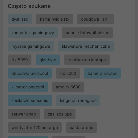
Często szukane
dysk ssd
karta nvidia rtx
obudowa lian li
komputer gamingowy
panele fotowoltaiczne
myszka gamingowa
klawiatura mechaniczna
rtx 5080
gigabyte
zasilacz do laptopa
obudowa aerocool
rtx 5060
kamera neotec
klimator onecool
amd rx 6600
zasilacze seasonic
kingston renegade
serwer qnap
zasilacz ups
wentylator 120mm argb
pasta arctic