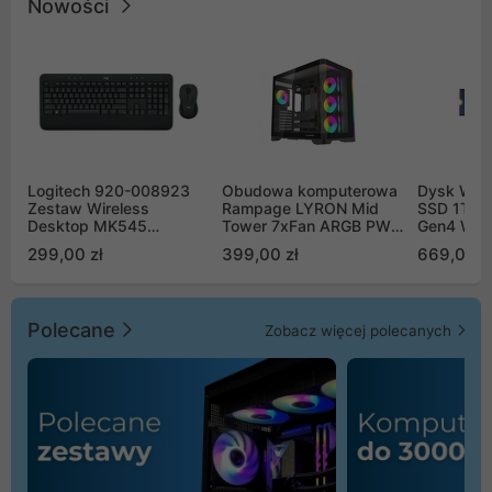
Nowości
Logitech 920-008923
Obudowa komputerowa
Dysk WD 
Zestaw Wireless
Rampage LYRON Mid
SSD 1TB 
Desktop MK545
Tower 7xFan ARGB PWM
Gen4 WD
Advanced
czarna
00CPE0
299,00 zł
399,00 zł
669,00 z
Polecane
Zobacz więcej polecanych