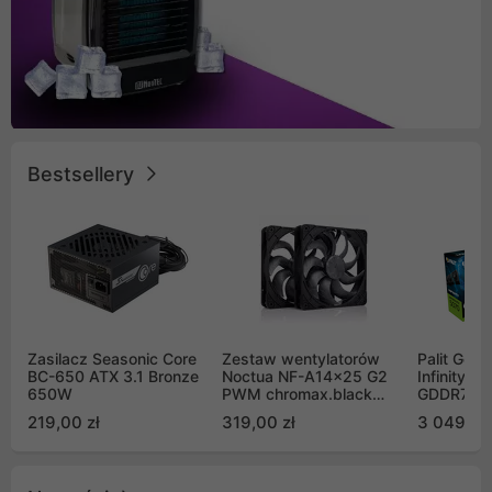
Bestsellery
Zasilacz Seasonic Core
Zestaw wentylatorów
Palit GeF
BC-650 ATX 3.1 Bronze
Noctua NF-A14x25 G2
Infinity 3
650W
PWM chromax.black
GDDR7 DL
Sx2-PP Sterrox 140mm
(NE75070
219,00 zł
319,00 zł
3 049,00
Push Pull (2szt)
GB2050S