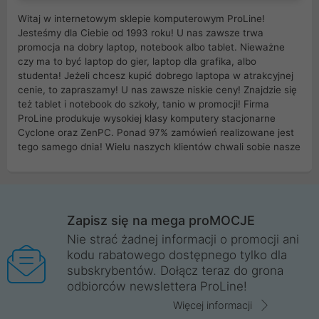
Witaj w internetowym sklepie komputerowym ProLine!
Jesteśmy dla Ciebie od 1993 roku! U nas zawsze trwa
promocja na dobry laptop, notebook albo tablet. Nieważne
czy ma to być laptop do gier, laptop dla grafika, albo
studenta! Jeżeli chcesz kupić dobrego laptopa w atrakcyjnej
cenie, to zapraszamy! U nas zawsze niskie ceny! Znajdzie się
też tablet i notebook do szkoły, tanio w promocji! Firma
ProLine produkuje wysokiej klasy komputery stacjonarne
Cyclone oraz ZenPC. Ponad 97% zamówień realizowane jest
tego samego dnia! Wielu naszych klientów chwali sobie nasze
myszki dla graczy i klawiatury mechaniczne. Posiadamy sieć
sklepów komputerowych na terenie kraju. W większości z
nich możesz odebrać zamówienie bez kosztów transportu.
Posiadamy sklep komputerowy w miastach takich jak
Wrocław, Poznań, Legnica, Katowice, Gliwice, Kalisz, Bytom,
Zapisz się na mega proMOCJE
Trzebnica, Opole. Szybka i profesjonalna obsługa!
Nie strać żadnej informacji o promocji ani
kodu rabatowego dostępnego tylko dla
ProLine to polska firma ze 100% polskim kapitałem. Działamy
subskrybentów. Dołącz teraz do grona
legalnie i płacimy podatki w naszym kraju! Posiadamy siedzibę
odbiorców newslettera ProLine!
główną w Mirkowie oraz salony na terenie kraju. Cała
komunikacja ze sklepem komputerowym ProLine jest
Więcej informacji
szyfrowana za pomocą technologii SSL. Nie sprzedajemy