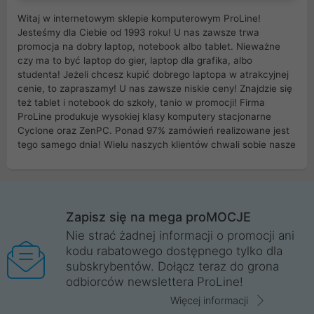
Witaj w internetowym sklepie komputerowym ProLine!
Jesteśmy dla Ciebie od 1993 roku! U nas zawsze trwa
promocja na dobry laptop, notebook albo tablet. Nieważne
czy ma to być laptop do gier, laptop dla grafika, albo
studenta! Jeżeli chcesz kupić dobrego laptopa w atrakcyjnej
cenie, to zapraszamy! U nas zawsze niskie ceny! Znajdzie się
też tablet i notebook do szkoły, tanio w promocji! Firma
ProLine produkuje wysokiej klasy komputery stacjonarne
Cyclone oraz ZenPC. Ponad 97% zamówień realizowane jest
tego samego dnia! Wielu naszych klientów chwali sobie nasze
myszki dla graczy i klawiatury mechaniczne. Posiadamy sieć
sklepów komputerowych na terenie kraju. W większości z
nich możesz odebrać zamówienie bez kosztów transportu.
Posiadamy sklep komputerowy w miastach takich jak
Wrocław, Poznań, Legnica, Katowice, Gliwice, Kalisz, Bytom,
Zapisz się na mega proMOCJE
Trzebnica, Opole. Szybka i profesjonalna obsługa!
Nie strać żadnej informacji o promocji ani
kodu rabatowego dostępnego tylko dla
ProLine to polska firma ze 100% polskim kapitałem. Działamy
subskrybentów. Dołącz teraz do grona
legalnie i płacimy podatki w naszym kraju! Posiadamy siedzibę
odbiorców newslettera ProLine!
główną w Mirkowie oraz salony na terenie kraju. Cała
komunikacja ze sklepem komputerowym ProLine jest
Więcej informacji
szyfrowana za pomocą technologii SSL. Nie sprzedajemy