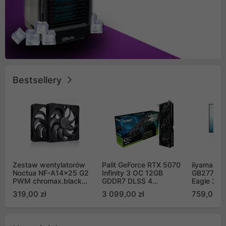
Bestsellery
Zestaw wentylatorów
Palit GeForce RTX 5070
iiyama G-
Noctua NF-A14x25 G2
Infinity 3 OC 12GB
GB2771QS
PWM chromax.black
GDDR7 DLSS 4
Eagle 27"
Sx2-PP Sterrox 140mm
(NE75070S19K9-
200Hz
319,00 zł
3 099,00 zł
759,00 zł
Push Pull (2szt)
GB2050S)