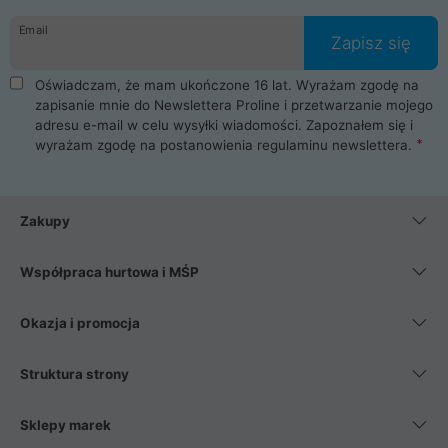
danych osobowych. Dlatego zakup notebooka albo laptopa w
Email
ProLine to czysta przyjemność i pełne bezpieczeństwo.
Zapisz się
Zaopatrzysz się u nas w akcesoria i części komputerowe
takie jak procesory, karty graficzne, płyty główne, pamięci,
Oświadczam, że mam ukończone 16 lat. Wyrażam zgodę na
dyski SSD, M.2 oraz HDD. Nasi pracownicy pomogą Ci wybrać
zapisanie mnie do Newslettera Proline i przetwarzanie mojego
najlepszy zasilacz komputerowy oraz obudowę do komputera.
adresu e-mail w celu wysyłki wiadomości. Zapoznałem się i
Poza komputerami mamy również najlepsze na rynku
wyrażam zgodę na postanowienia
regulaminu newslettera
.
Smartfony takich producentów jak Xiaomi, Apple, Samsung i
Huawei. Jeżeli chcesz, aby Twój komputer pracował cicho,
posiadamy szeroką gamę chłodzenia procesora, oraz ciche
wentylatory. Na koniec mając już to wszystko, możesz
Zakupy
wybrać idealny fotel gamingowy.
Współpraca hurtowa i MŚP
Okazja i promocja
Struktura strony
Sklepy marek