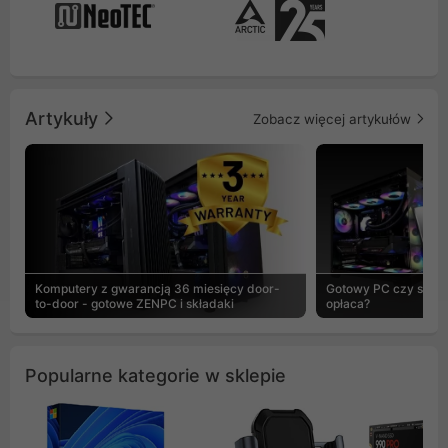
Artykuły
Zobacz więcej artykułów
Komputery z gwarancją 36 miesięcy door-
Gotowy PC czy skład
to-door - gotowe ZENPC i składaki
opłaca?
Popularne kategorie w sklepie