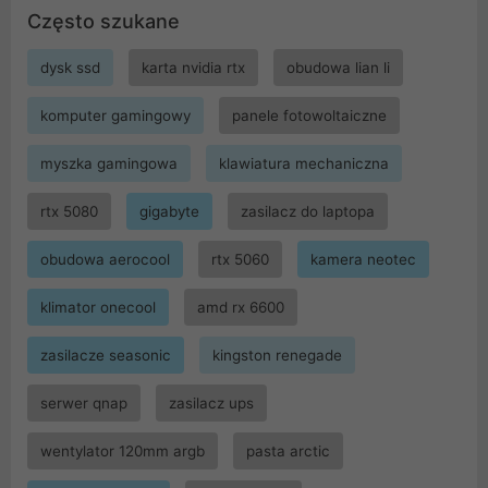
Często szukane
dysk ssd
karta nvidia rtx
obudowa lian li
komputer gamingowy
panele fotowoltaiczne
myszka gamingowa
klawiatura mechaniczna
rtx 5080
gigabyte
zasilacz do laptopa
obudowa aerocool
rtx 5060
kamera neotec
klimator onecool
amd rx 6600
zasilacze seasonic
kingston renegade
serwer qnap
zasilacz ups
wentylator 120mm argb
pasta arctic