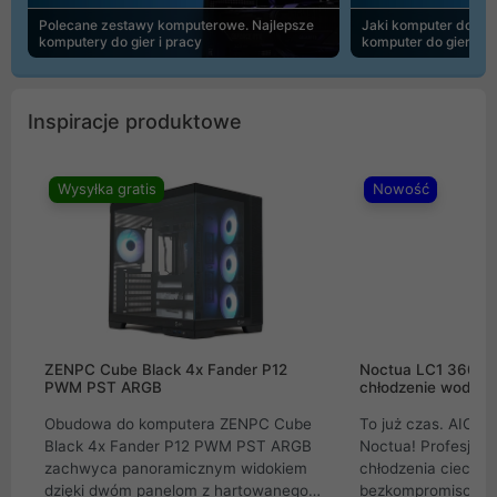
Polecane zestawy komputerowe. Najlepsze
Jaki komputer do 30
komputery do gier i pracy
komputer do gier | 
Inspiracje produktowe
Wysyłka gratis
Nowość
ZENPC Cube Black 4x Fander P12
Noctua LC1 360mm
PWM PST ARGB
chłodzenie wodne 
Obudowa do komputera ZENPC Cube
To już czas. AIO w
Black 4x Fander P12 PWM PST ARGB
Noctua! Profesjon
zachwyca panoramicznym widokiem
chłodzenia cieczą 
dzięki dwóm panelom z hartowanego
bezkompromisowe 