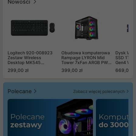
Nowości
Logitech 920-008923
Obudowa komputerowa
Dysk WD 
Zestaw Wireless
Rampage LYRON Mid
SSD 1TB 
Desktop MK545
Tower 7xFan ARGB PWM
Gen4 WD
Advanced
czarna
00CPE0
299,00 zł
399,00 zł
669,00 z
Polecane
Zobacz więcej polecanych