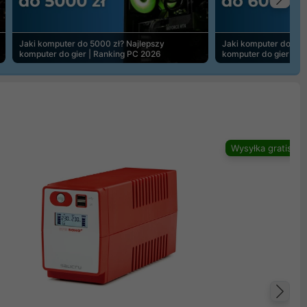
Na
Jaki komputer do 5000 zł? Najlepszy
Jaki komputer do 600
komputer do gier | Ranking PC 2026
komputer do gier | R
Wysyłka gratis
Na