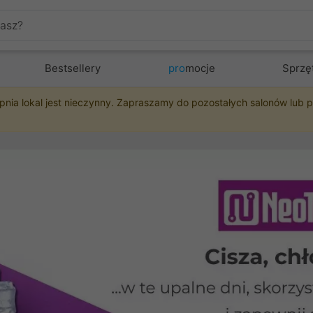
Bestsellery
pro
mocje
Sprzę
pnia lokal jest nieczynny. Zapraszamy do pozostałych salonów lub