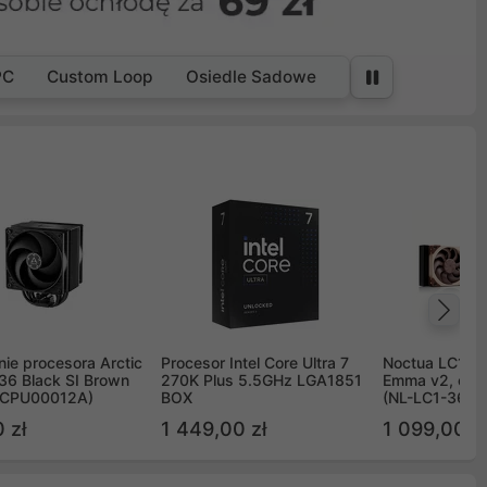
PC
Custom Loop
Osiedle Sadowe
Na
ie procesora Arctic
Procesor Intel Core Ultra 7
Noctua LC1 3
36 Black SI Brown
270K Plus 5.5GHz LGA1851
Emma v2, chł
OCPU00012A)
BOX
(NL-LC1-36)
 zł
1 449,00 zł
1 099,00 zł