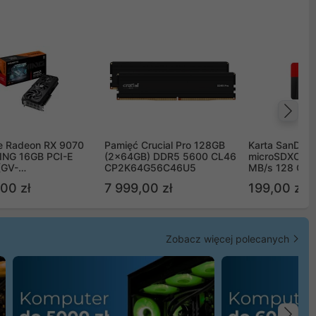
Na
e Radeon RX 9070
Pamięć Crucial Pro 128GB
Karta SanDisk
NG 16GB PCI-E
(2x64GB) DDR5 5600 CL46
microSDXC UH
(GV-
CP2K64G56C46U5
MB/s 128 GB
TGAMING-16GD)
00 zł
7 999,00 zł
199,00 zł
Zobacz więcej polecanych