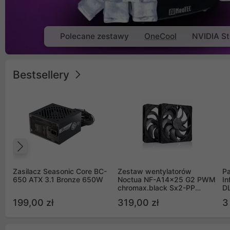
Polecane zestawy
OneCool
NVIDIA St
Bestsellery
Poprzedni
Zasilacz Seasonic Core BC-
Zestaw wentylatorów
Pa
650 ATX 3.1 Bronze 650W
Noctua NF-A14x25 G2 PWM
In
chromax.black Sx2-PP
D
Sterrox 140mm Push Pull
G
199,00 zł
319,00 zł
3
(2szt)