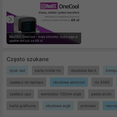
Poprzedni
NeoTEC OneCool - mały klimator, duża ulga w
upalne dni już za 69 zł
Często szukane
dysk ssd
karta nvidia rtx
obudowa lian li
kompu
zasilacz do laptopa
obudowa aerocool
rtx 5060
zasilacz ups
wentylator 120mm argb
pasta arctic
karta graficzna
obudowa argb
procesor
nas+s