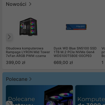
Nowości
Poprzedni
Obudowa komputerowa
Dysk WD Blue SN5100 SSD
V
Rampage LYRON Mid Tower
1TB M.2 PCIe NVMe Gen4
pr
7xFan ARGB PWM czarna
WDS100T5B0E-00CPE0
Bo
B
399,00 zł
669,00 zł
1
Polecane