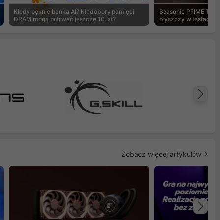
Kiedy pęknie bańka AI? Niedobory pamięci
Seasonic PRIME TX-1
DRAM mogą potrwać jeszcze 10 lat?
błyszczy w testach 
Na
Zobacz więcej artykułów
Na