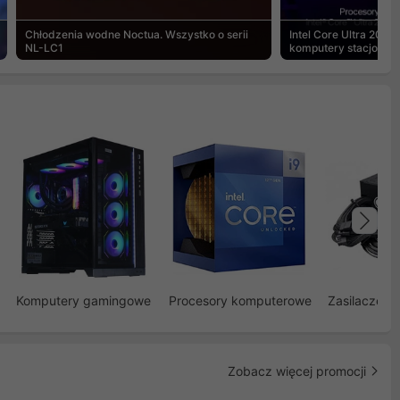
Chłodzenia wodne Noctua. Wszystko o serii
Intel Core Ultra 200S
NL-LC1
komputery stacjonar
Na
Komputery gamingowe
Procesory komputerowe
Zasilacze d
Zobacz więcej promocji