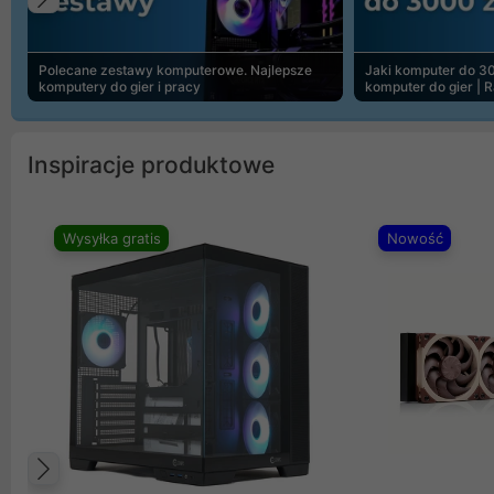
Poprzedni
Polecane zestawy komputerowe. Najlepsze
Jaki komputer do 30
komputery do gier i pracy
komputer do gier | 
Inspiracje produktowe
Wysyłka gratis
Nowość
Poprzedni