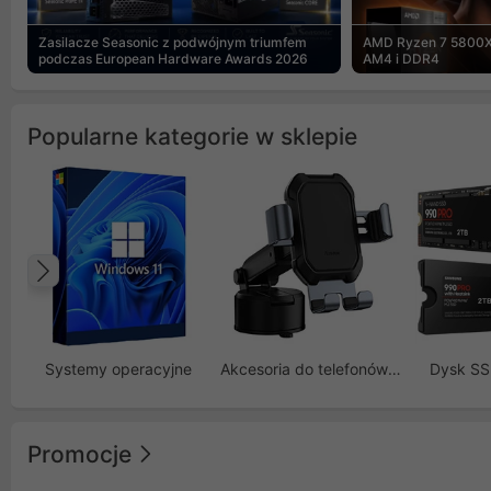
Zasilacze Seasonic z podwójnym triumfem
AMD Ryzen 7 5800X
podczas European Hardware Awards 2026
AM4 i DDR4
Popularne kategorie w sklepie
Poprzedni
Systemy operacyjne
Akcesoria do telefonów GSM
Dysk S
Promocje