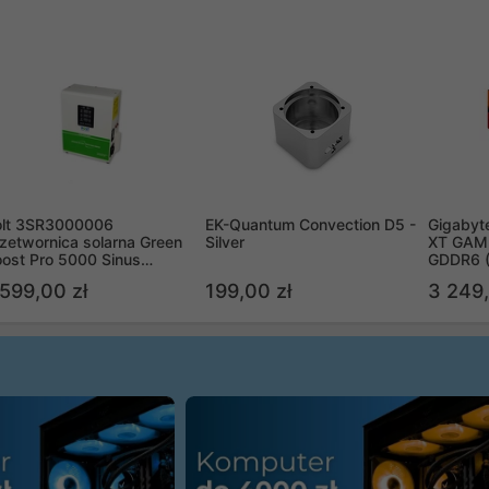
olt 3SR3000006
EK-Quantum Convection D5 -
Gigabyt
zetwornica solarna Green
Silver
XT GAMI
ost Pro 5000 Sinus
GDDR6 
ypass
R9070X
 599,00 zł
199,00 zł
3 249,