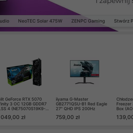
udio
NeoTEC Solar 475W
ZENPC Gaming
Stwórz 
lit GeForce RTX 5070
iiyama G-Master
Chłodzen
finity 3 OC 12GB GDDR7
GB2771QSU-B1 Red Eagle
Freezer 
LSS 4 (NE75070S19K9-
27" QHD IPS 200Hz
Box (A
B2050S)
 049,00 zł
759,00 zł
139,00