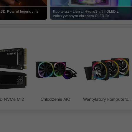
3D. Powrót legendy na
Kup teraz - Lian Li HydroShift II OLED z
zakrzywionym ekranem OLED 2K
SD NVMe M.2
Chłodzenie AIO
Wentylatory komputerowe