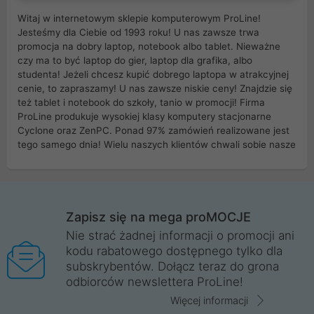
Witaj w internetowym sklepie komputerowym ProLine!
Jesteśmy dla Ciebie od 1993 roku! U nas zawsze trwa
promocja na dobry laptop, notebook albo tablet. Nieważne
czy ma to być laptop do gier, laptop dla grafika, albo
studenta! Jeżeli chcesz kupić dobrego laptopa w atrakcyjnej
cenie, to zapraszamy! U nas zawsze niskie ceny! Znajdzie się
też tablet i notebook do szkoły, tanio w promocji! Firma
ProLine produkuje wysokiej klasy komputery stacjonarne
Cyclone oraz ZenPC. Ponad 97% zamówień realizowane jest
tego samego dnia! Wielu naszych klientów chwali sobie nasze
myszki dla graczy i klawiatury mechaniczne. Posiadamy sieć
sklepów komputerowych na terenie kraju. W większości z
nich możesz odebrać zamówienie bez kosztów transportu.
Posiadamy sklep komputerowy w miastach takich jak
Wrocław, Poznań, Legnica, Katowice, Gliwice, Kalisz, Bytom,
Zapisz się na mega proMOCJE
Trzebnica, Opole. Szybka i profesjonalna obsługa!
Nie strać żadnej informacji o promocji ani
kodu rabatowego dostępnego tylko dla
ProLine to polska firma ze 100% polskim kapitałem. Działamy
subskrybentów. Dołącz teraz do grona
legalnie i płacimy podatki w naszym kraju! Posiadamy siedzibę
odbiorców newslettera ProLine!
główną w Mirkowie oraz salony na terenie kraju. Cała
komunikacja ze sklepem komputerowym ProLine jest
Więcej informacji
szyfrowana za pomocą technologii SSL. Nie sprzedajemy