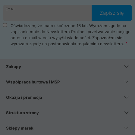
danych osobowych. Dlatego zakup notebooka albo laptopa w
Email
ProLine to czysta przyjemność i pełne bezpieczeństwo.
Zapisz się
Zaopatrzysz się u nas w akcesoria i części komputerowe
takie jak procesory, karty graficzne, płyty główne, pamięci,
Oświadczam, że mam ukończone 16 lat. Wyrażam zgodę na
dyski SSD, M.2 oraz HDD. Nasi pracownicy pomogą Ci wybrać
zapisanie mnie do Newslettera Proline i przetwarzanie mojego
najlepszy zasilacz komputerowy oraz obudowę do komputera.
adresu e-mail w celu wysyłki wiadomości. Zapoznałem się i
Poza komputerami mamy również najlepsze na rynku
wyrażam zgodę na postanowienia
regulaminu newslettera
.
Smartfony takich producentów jak Xiaomi, Apple, Samsung i
Huawei. Jeżeli chcesz, aby Twój komputer pracował cicho,
posiadamy szeroką gamę chłodzenia procesora, oraz ciche
wentylatory. Na koniec mając już to wszystko, możesz
Zakupy
wybrać idealny fotel gamingowy.
Współpraca hurtowa i MŚP
Okazja i promocja
Struktura strony
Sklepy marek