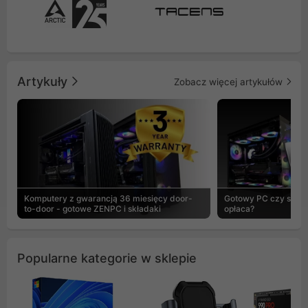
Artykuły
Zobacz więcej artykułów
Komputery z gwarancją 36 miesięcy door-
Gotowy PC czy skład
to-door - gotowe ZENPC i składaki
opłaca?
Popularne kategorie w sklepie