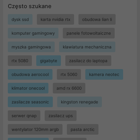
Często szukane
dysk ssd
karta nvidia rtx
obudowa lian li
komputer gamingowy
panele fotowoltaiczne
myszka gamingowa
klawiatura mechaniczna
rtx 5080
gigabyte
zasilacz do laptopa
obudowa aerocool
rtx 5060
kamera neotec
klimator onecool
amd rx 6600
zasilacze seasonic
kingston renegade
serwer qnap
zasilacz ups
wentylator 120mm argb
pasta arctic