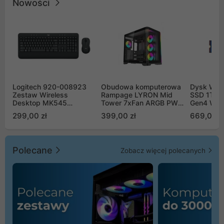
Nowości
Logitech 920-008923
Obudowa komputerowa
Dysk WD 
Zestaw Wireless
Rampage LYRON Mid
SSD 1TB 
Desktop MK545
Tower 7xFan ARGB PWM
Gen4 WD
Advanced
czarna
00CPE0
299,00 zł
399,00 zł
669,00 z
Polecane
Zobacz więcej polecanych