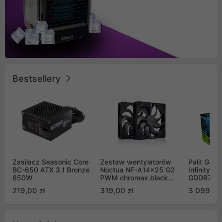
Bestsellery
Zasilacz Seasonic Core
Zestaw wentylatorów
Palit GeF
BC-650 ATX 3.1 Bronze
Noctua NF-A14x25 G2
Infinity 3
650W
PWM chromax.black
GDDR7 DL
Sx2-PP Sterrox 140mm
(NE75070
219,00 zł
319,00 zł
3 099,00
Push Pull (2szt)
GB2050S