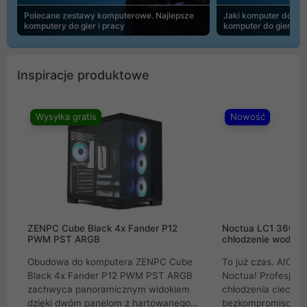
Polecane zestawy komputerowe. Najlepsze
Jaki komputer do 30
komputery do gier i pracy
komputer do gier | 
Inspiracje produktowe
Wysyłka gratis
Nowość
ZENPC Cube Black 4x Fander P12
Noctua LC1 360mm
PWM PST ARGB
chłodzenie wodne 
Obudowa do komputera ZENPC Cube
To już czas. AIO w
Black 4x Fander P12 PWM PST ARGB
Noctua! Profesjon
zachwyca panoramicznym widokiem
chłodzenia cieczą 
dzięki dwóm panelom z hartowanego
bezkompromisowe 