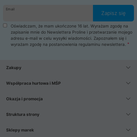
danych osobowych. Dlatego zakup notebooka albo laptopa w
Email
ProLine to czysta przyjemność i pełne bezpieczeństwo.
Zapisz się
Zaopatrzysz się u nas w akcesoria i części komputerowe
takie jak procesory, karty graficzne, płyty główne, pamięci,
Oświadczam, że mam ukończone 16 lat. Wyrażam zgodę na
dyski SSD, M.2 oraz HDD. Nasi pracownicy pomogą Ci wybrać
zapisanie mnie do Newslettera Proline i przetwarzanie mojego
najlepszy zasilacz komputerowy oraz obudowę do komputera.
adresu e-mail w celu wysyłki wiadomości. Zapoznałem się i
Poza komputerami mamy również najlepsze na rynku
wyrażam zgodę na postanowienia
regulaminu newslettera
.
Smartfony takich producentów jak Xiaomi, Apple, Samsung i
Huawei. Jeżeli chcesz, aby Twój komputer pracował cicho,
posiadamy szeroką gamę chłodzenia procesora, oraz ciche
wentylatory. Na koniec mając już to wszystko, możesz
Zakupy
wybrać idealny fotel gamingowy.
Współpraca hurtowa i MŚP
Okazja i promocja
Struktura strony
Sklepy marek