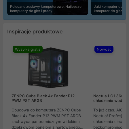
Polecane zestawy komputerowe. Najlepsze
Jaki komputer do 30
komputery do gier i pracy
komputer do gier | 
Inspiracje produktowe
Wysyłka gratis
Nowość
ZENPC Cube Black 4x Fander P12
Noctua LC1 360mm
PWM PST ARGB
chłodzenie wodne 
Obudowa do komputera ZENPC Cube
To już czas. AIO w
Black 4x Fander P12 PWM PST ARGB
Noctua! Profesjon
zachwyca panoramicznym widokiem
chłodzenia cieczą 
dzięki dwóm panelom z hartowanego
bezkompromisowe 