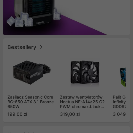
Bestsellery
Zasilacz Seasonic Core
Zestaw wentylatorów
Palit GeF
BC-650 ATX 3.1 Bronze
Noctua NF-A14x25 G2
Infinity 3
650W
PWM chromax.black
GDDR7 DL
Sx2-PP Sterrox 140mm
(NE75070
199,00 zł
319,00 zł
3 049,00
Push Pull (2szt)
GB2050S