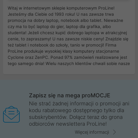
Witaj w internetowym sklepie komputerowym ProLine!
Jesteśmy dla Ciebie od 1993 roku! U nas zawsze trwa
promocja na dobry laptop, notebook albo tablet. Nieważne
czy ma to być laptop do gier, laptop dla grafika, albo
studenta! Jeżeli chcesz kupić dobrego laptopa w atrakcyjnej
cenie, to zapraszamy! U nas zawsze niskie ceny! Znajdzie się
też tablet i notebook do szkoły, tanio w promocji! Firma
ProLine produkuje wysokiej klasy komputery stacjonarne
Cyclone oraz ZenPC. Ponad 97% zamówień realizowane jest
tego samego dnia! Wielu naszych klientów chwali sobie nasze
myszki dla graczy i klawiatury mechaniczne. Posiadamy sieć
sklepów komputerowych na terenie kraju. W większości z
nich możesz odebrać zamówienie bez kosztów transportu.
Posiadamy sklep komputerowy w miastach takich jak
Wrocław, Poznań, Legnica, Katowice, Gliwice, Kalisz, Bytom,
Zapisz się na mega proMOCJE
Trzebnica, Opole. Szybka i profesjonalna obsługa!
Nie strać żadnej informacji o promocji ani
kodu rabatowego dostępnego tylko dla
ProLine to polska firma ze 100% polskim kapitałem. Działamy
subskrybentów. Dołącz teraz do grona
legalnie i płacimy podatki w naszym kraju! Posiadamy siedzibę
odbiorców newslettera ProLine!
główną w Mirkowie oraz salony na terenie kraju. Cała
komunikacja ze sklepem komputerowym ProLine jest
Więcej informacji
szyfrowana za pomocą technologii SSL. Nie sprzedajemy