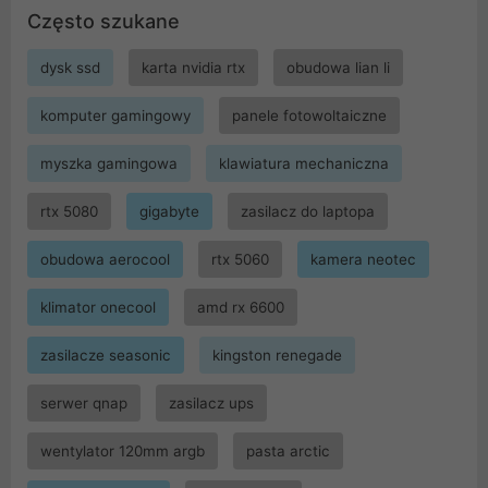
Często szukane
dysk ssd
karta nvidia rtx
obudowa lian li
komputer gamingowy
panele fotowoltaiczne
myszka gamingowa
klawiatura mechaniczna
rtx 5080
gigabyte
zasilacz do laptopa
obudowa aerocool
rtx 5060
kamera neotec
klimator onecool
amd rx 6600
zasilacze seasonic
kingston renegade
serwer qnap
zasilacz ups
wentylator 120mm argb
pasta arctic