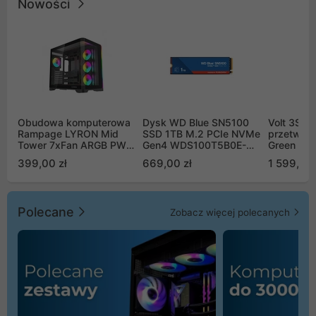
Nowości
Obudowa komputerowa
Dysk WD Blue SN5100
Volt 3SR
Rampage LYRON Mid
SSD 1TB M.2 PCIe NVMe
przetworn
Tower 7xFan ARGB PWM
Gen4 WDS100T5B0E-
Green Boo
czarna
00CPE0
Sinus Byp
399,00 zł
669,00 zł
1 599,00 
Polecane
Zobacz więcej polecanych