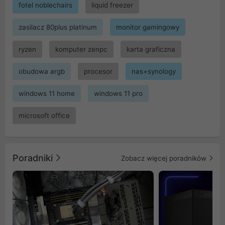
fotel noblechairs
liquid freezer
zasilacz 80plus platinum
monitor gamingowy
ryzen
komputer zenpc
karta graficzna
obudowa argb
procesor
nas+synology
windows 11 home
windows 11 pro
microsoft office
Poradniki
Zobacz więcej poradników