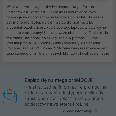
Witaj w internetowym sklepie komputerowym ProLine!
Jesteśmy dla Ciebie od 1993 roku! U nas zawsze trwa
promocja na dobry laptop, notebook albo tablet. Nieważne
czy ma to być laptop do gier, laptop dla grafika, albo
studenta! Jeżeli chcesz kupić dobrego laptopa w atrakcyjnej
cenie, to zapraszamy! U nas zawsze niskie ceny! Znajdzie się
też tablet i notebook do szkoły, tanio w promocji! Firma
ProLine produkuje wysokiej klasy komputery stacjonarne
Cyclone oraz ZenPC. Ponad 97% zamówień realizowane jest
tego samego dnia! Wielu naszych klientów chwali sobie nasze
myszki dla graczy i klawiatury mechaniczne. Posiadamy sieć
sklepów komputerowych na terenie kraju. W większości z
nich możesz odebrać zamówienie bez kosztów transportu.
Posiadamy sklep komputerowy w miastach takich jak
Wrocław, Poznań, Legnica, Katowice, Gliwice, Kalisz, Bytom,
Zapisz się na mega proMOCJE
Trzebnica, Opole. Szybka i profesjonalna obsługa!
Nie strać żadnej informacji o promocji ani
kodu rabatowego dostępnego tylko dla
ProLine to polska firma ze 100% polskim kapitałem. Działamy
subskrybentów. Dołącz teraz do grona
legalnie i płacimy podatki w naszym kraju! Posiadamy siedzibę
odbiorców newslettera ProLine!
główną w Mirkowie oraz salony na terenie kraju. Cała
komunikacja ze sklepem komputerowym ProLine jest
Więcej informacji
szyfrowana za pomocą technologii SSL. Nie sprzedajemy