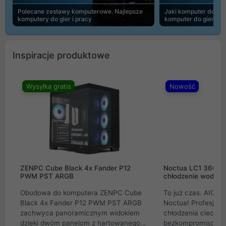
Polecane zestawy komputerowe. Najlepsze
Jaki komputer do 30
komputery do gier i pracy
komputer do gier | 
Inspiracje produktowe
Wysyłka gratis
Nowość
ZENPC Cube Black 4x Fander P12
Noctua LC1 360mm
PWM PST ARGB
chłodzenie wodne 
Obudowa do komputera ZENPC Cube
To już czas. AIO w
Black 4x Fander P12 PWM PST ARGB
Noctua! Profesjon
zachwyca panoramicznym widokiem
chłodzenia cieczą 
dzięki dwóm panelom z hartowanego
bezkompromisowe 