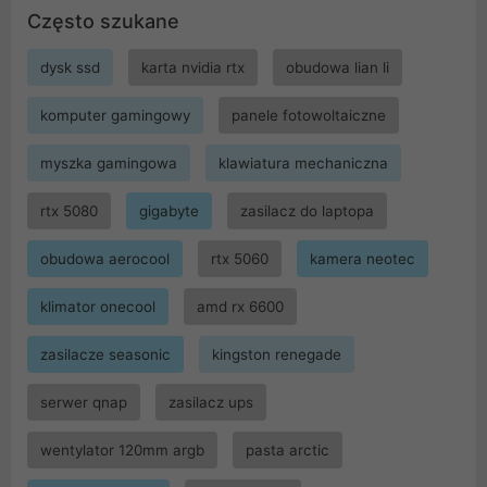
Często szukane
dysk ssd
karta nvidia rtx
obudowa lian li
komputer gamingowy
panele fotowoltaiczne
myszka gamingowa
klawiatura mechaniczna
rtx 5080
gigabyte
zasilacz do laptopa
obudowa aerocool
rtx 5060
kamera neotec
klimator onecool
amd rx 6600
zasilacze seasonic
kingston renegade
serwer qnap
zasilacz ups
wentylator 120mm argb
pasta arctic