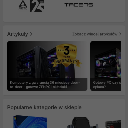
Artykuły
Zobacz więcej artykułów
Komputery z gwarancją 36 miesięcy door-
Gotowy PC czy skład
to-door - gotowe ZENPC i składaki
opłaca?
Popularne kategorie w sklepie