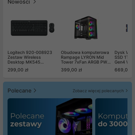
Nowości
Logitech 920-008923
Obudowa komputerowa
Dysk WD 
Zestaw Wireless
Rampage LYRON Mid
SSD 1TB 
Desktop MK545
Tower 7xFan ARGB PWM
Gen4 WD
Advanced
czarna
00CPE0
299,00 zł
399,00 zł
669,00 z
Polecane
Zobacz więcej polecanych