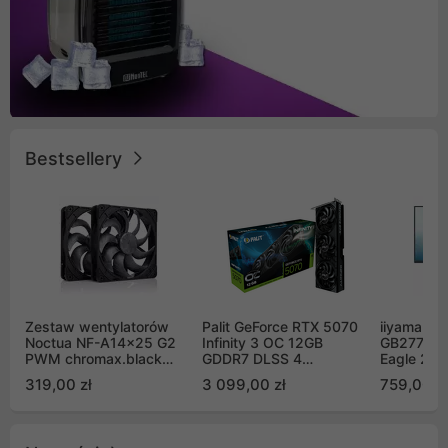
Bestsellery
Zestaw wentylatorów
Palit GeForce RTX 5070
iiyama G-
Noctua NF-A14x25 G2
Infinity 3 OC 12GB
GB2771QS
PWM chromax.black
GDDR7 DLSS 4
Eagle 27"
Sx2-PP Sterrox 140mm
(NE75070S19K9-
200Hz
319,00 zł
3 099,00 zł
759,00 zł
Push Pull (2szt)
GB2050S)