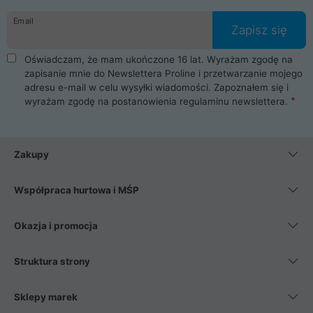
danych osobowych. Dlatego zakup notebooka albo laptopa w
Email
ProLine to czysta przyjemność i pełne bezpieczeństwo.
Zapisz się
Zaopatrzysz się u nas w akcesoria i części komputerowe
takie jak procesory, karty graficzne, płyty główne, pamięci,
Oświadczam, że mam ukończone 16 lat. Wyrażam zgodę na
dyski SSD, M.2 oraz HDD. Nasi pracownicy pomogą Ci wybrać
zapisanie mnie do Newslettera Proline i przetwarzanie mojego
najlepszy zasilacz komputerowy oraz obudowę do komputera.
adresu e-mail w celu wysyłki wiadomości. Zapoznałem się i
Poza komputerami mamy również najlepsze na rynku
wyrażam zgodę na postanowienia
regulaminu newslettera
.
Smartfony takich producentów jak Xiaomi, Apple, Samsung i
Huawei. Jeżeli chcesz, aby Twój komputer pracował cicho,
posiadamy szeroką gamę chłodzenia procesora, oraz ciche
wentylatory. Na koniec mając już to wszystko, możesz
Zakupy
wybrać idealny fotel gamingowy.
Współpraca hurtowa i MŚP
Okazja i promocja
Struktura strony
Sklepy marek