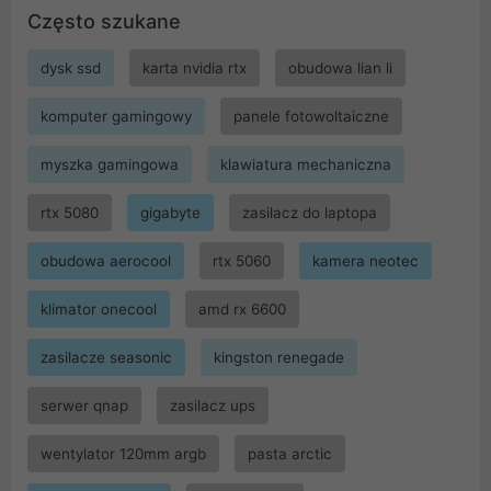
Często szukane
dysk ssd
karta nvidia rtx
obudowa lian li
komputer gamingowy
panele fotowoltaiczne
myszka gamingowa
klawiatura mechaniczna
rtx 5080
gigabyte
zasilacz do laptopa
obudowa aerocool
rtx 5060
kamera neotec
klimator onecool
amd rx 6600
zasilacze seasonic
kingston renegade
serwer qnap
zasilacz ups
wentylator 120mm argb
pasta arctic