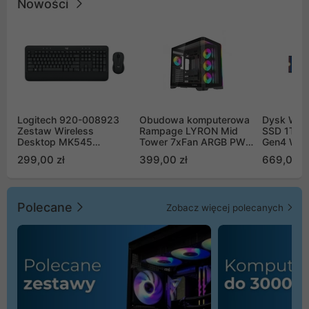
Nowości
Logitech 920-008923
Obudowa komputerowa
Dysk WD 
Zestaw Wireless
Rampage LYRON Mid
SSD 1TB 
Desktop MK545
Tower 7xFan ARGB PWM
Gen4 WD
Advanced
czarna
00CPE0
299,00 zł
399,00 zł
669,00 z
Polecane
Zobacz więcej polecanych