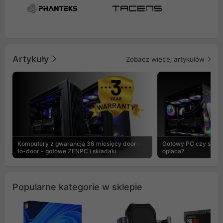
Artykuły
Zobacz więcej artykułów
Komputery z gwarancją 36 miesięcy door-
Gotowy PC czy skład
to-door - gotowe ZENPC i składaki
opłaca?
Popularne kategorie w sklepie