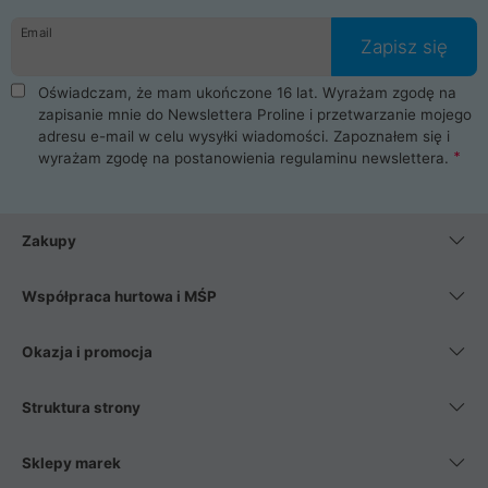
danych osobowych. Dlatego zakup notebooka albo laptopa w
Email
ProLine to czysta przyjemność i pełne bezpieczeństwo.
Zapisz się
Zaopatrzysz się u nas w akcesoria i części komputerowe
takie jak procesory, karty graficzne, płyty główne, pamięci,
Oświadczam, że mam ukończone 16 lat. Wyrażam zgodę na
dyski SSD, M.2 oraz HDD. Nasi pracownicy pomogą Ci wybrać
zapisanie mnie do Newslettera Proline i przetwarzanie mojego
najlepszy zasilacz komputerowy oraz obudowę do komputera.
adresu e-mail w celu wysyłki wiadomości. Zapoznałem się i
Poza komputerami mamy również najlepsze na rynku
wyrażam zgodę na postanowienia
regulaminu newslettera
.
Smartfony takich producentów jak Xiaomi, Apple, Samsung i
Huawei. Jeżeli chcesz, aby Twój komputer pracował cicho,
posiadamy szeroką gamę chłodzenia procesora, oraz ciche
wentylatory. Na koniec mając już to wszystko, możesz
Zakupy
wybrać idealny fotel gamingowy.
Współpraca hurtowa i MŚP
Okazja i promocja
Struktura strony
Sklepy marek