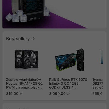
Bestsellery
Zestaw wentylatorów
Palit GeForce RTX 5070
iiyama G-
Noctua NF-A14x25 G2
Infinity 3 OC 12GB
GB2771QS
PWM chromax.black
GDDR7 DLSS 4
Eagle 27"
Sx2-PP Sterrox 140mm
(NE75070S19K9-
200Hz
319,00 zł
3 099,00 zł
759,00 zł
Push Pull (2szt)
GB2050S)