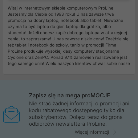
Witaj w internetowym sklepie komputerowym ProLine!
Jesteśmy dla Ciebie od 1993 roku! U nas zawsze trwa
promocja na dobry laptop, notebook albo tablet. Nieważne
czy ma to być laptop do gier, laptop dla grafika, albo
studenta! Jeżeli chcesz kupić dobrego laptopa w atrakcyjnej
cenie, to zapraszamy! U nas zawsze niskie ceny! Znajdzie się
też tablet i notebook do szkoły, tanio w promocji! Firma
ProLine produkuje wysokiej klasy komputery stacjonarne
Cyclone oraz ZenPC. Ponad 97% zamówień realizowane jest
tego samego dnia! Wielu naszych klientów chwali sobie nasze
myszki dla graczy i klawiatury mechaniczne. Posiadamy sieć
sklepów komputerowych na terenie kraju. W większości z
nich możesz odebrać zamówienie bez kosztów transportu.
Posiadamy sklep komputerowy w miastach takich jak
Wrocław, Poznań, Legnica, Katowice, Gliwice, Kalisz, Bytom,
Zapisz się na mega proMOCJE
Trzebnica, Opole. Szybka i profesjonalna obsługa!
Nie strać żadnej informacji o promocji ani
kodu rabatowego dostępnego tylko dla
ProLine to polska firma ze 100% polskim kapitałem. Działamy
subskrybentów. Dołącz teraz do grona
legalnie i płacimy podatki w naszym kraju! Posiadamy siedzibę
odbiorców newslettera ProLine!
główną w Mirkowie oraz salony na terenie kraju. Cała
komunikacja ze sklepem komputerowym ProLine jest
Więcej informacji
szyfrowana za pomocą technologii SSL. Nie sprzedajemy