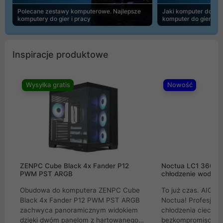
Polecane zestawy komputerowe. Najlepsze
Jaki komputer do 30
komputery do gier i pracy
komputer do gier | 
Inspiracje produktowe
Wysyłka gratis
Nowość
ZENPC Cube Black 4x Fander P12
Noctua LC1 360mm
PWM PST ARGB
chłodzenie wodne 
Obudowa do komputera ZENPC Cube
To już czas. AIO w
Black 4x Fander P12 PWM PST ARGB
Noctua! Profesjon
zachwyca panoramicznym widokiem
chłodzenia cieczą 
dzięki dwóm panelom z hartowanego
bezkompromisowe 