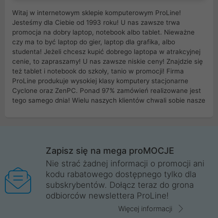
Witaj w internetowym sklepie komputerowym ProLine!
Jesteśmy dla Ciebie od 1993 roku! U nas zawsze trwa
promocja na dobry laptop, notebook albo tablet. Nieważne
czy ma to być laptop do gier, laptop dla grafika, albo
studenta! Jeżeli chcesz kupić dobrego laptopa w atrakcyjnej
cenie, to zapraszamy! U nas zawsze niskie ceny! Znajdzie się
też tablet i notebook do szkoły, tanio w promocji! Firma
ProLine produkuje wysokiej klasy komputery stacjonarne
Cyclone oraz ZenPC. Ponad 97% zamówień realizowane jest
tego samego dnia! Wielu naszych klientów chwali sobie nasze
myszki dla graczy i klawiatury mechaniczne. Posiadamy sieć
sklepów komputerowych na terenie kraju. W większości z
nich możesz odebrać zamówienie bez kosztów transportu.
Posiadamy sklep komputerowy w miastach takich jak
Wrocław, Poznań, Legnica, Katowice, Gliwice, Kalisz, Bytom,
Zapisz się na mega proMOCJE
Trzebnica, Opole. Szybka i profesjonalna obsługa!
Nie strać żadnej informacji o promocji ani
kodu rabatowego dostępnego tylko dla
ProLine to polska firma ze 100% polskim kapitałem. Działamy
subskrybentów. Dołącz teraz do grona
legalnie i płacimy podatki w naszym kraju! Posiadamy siedzibę
odbiorców newslettera ProLine!
główną w Mirkowie oraz salony na terenie kraju. Cała
komunikacja ze sklepem komputerowym ProLine jest
Więcej informacji
szyfrowana za pomocą technologii SSL. Nie sprzedajemy