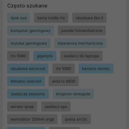
Często szukane
dysk ssd
karta nvidia rtx
obudowa lian li
komputer gamingowy
panele fotowoltaiczne
myszka gamingowa
klawiatura mechaniczna
rtx 5080
gigabyte
zasilacz do laptopa
obudowa aerocool
rtx 5060
kamera neotec
klimator onecool
amd rx 6600
zasilacze seasonic
kingston renegade
serwer qnap
zasilacz ups
wentylator 120mm argb
pasta arctic