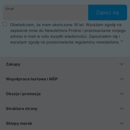
danych osobowych. Dlatego zakup notebooka albo laptopa w
Email
ProLine to czysta przyjemność i pełne bezpieczeństwo.
Zapisz się
Zaopatrzysz się u nas w akcesoria i części komputerowe
takie jak procesory, karty graficzne, płyty główne, pamięci,
Oświadczam, że mam ukończone 16 lat. Wyrażam zgodę na
dyski SSD, M.2 oraz HDD. Nasi pracownicy pomogą Ci wybrać
zapisanie mnie do Newslettera Proline i przetwarzanie mojego
najlepszy zasilacz komputerowy oraz obudowę do komputera.
adresu e-mail w celu wysyłki wiadomości. Zapoznałem się i
Poza komputerami mamy również najlepsze na rynku
wyrażam zgodę na postanowienia
regulaminu newslettera
.
Smartfony takich producentów jak Xiaomi, Apple, Samsung i
Huawei. Jeżeli chcesz, aby Twój komputer pracował cicho,
posiadamy szeroką gamę chłodzenia procesora, oraz ciche
wentylatory. Na koniec mając już to wszystko, możesz
Zakupy
wybrać idealny fotel gamingowy.
Współpraca hurtowa i MŚP
Okazja i promocja
Struktura strony
Sklepy marek