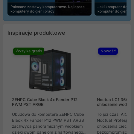
Polecane zestawy komputerowe. Najlepsze
Jaki komputer do 30
komputery do gier i pracy
komputer do gier | 
Inspiracje produktowe
Wysyłka gratis
Nowość
ZENPC Cube Black 4x Fander P12
Noctua LC1 360mm
PWM PST ARGB
chłodzenie wodne 
Obudowa do komputera ZENPC Cube
To już czas. AIO w
Black 4x Fander P12 PWM PST ARGB
Noctua! Profesjon
zachwyca panoramicznym widokiem
chłodzenia cieczą 
dzięki dwóm panelom z hartowanego
bezkompromisowe 