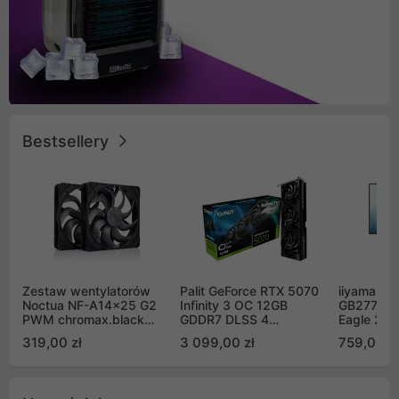
Bestsellery
Zestaw wentylatorów
Palit GeForce RTX 5070
iiyama G-
Noctua NF-A14x25 G2
Infinity 3 OC 12GB
GB2771QS
PWM chromax.black
GDDR7 DLSS 4
Eagle 27"
Sx2-PP Sterrox 140mm
(NE75070S19K9-
200Hz
319,00 zł
3 099,00 zł
759,00 zł
Push Pull (2szt)
GB2050S)