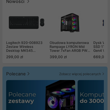
Nowości
Logitech 920-008923
Obudowa komputerowa
Dysk WD 
Zestaw Wireless
Rampage LYRON Mid
SSD 1TB 
Desktop MK545
Tower 7xFan ARGB PWM
Gen4 WD
Advanced
czarna
00CPE0
299,00 zł
399,00 zł
669,00 z
Polecane
Zobacz więcej polecanych