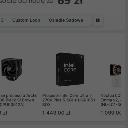
PC
Custom Loop
Osiedle Sadowe
Na
ie procesora Arctic
Procesor Intel Core Ultra 7
Noctua LC1 3
36 Black SI Brown
270K Plus 5.5GHz LGA1851
Emma v2, chł
OCPU00012A)
BOX
(NL-LC1-36)
 zł
1 449,00 zł
1 099,00 zł