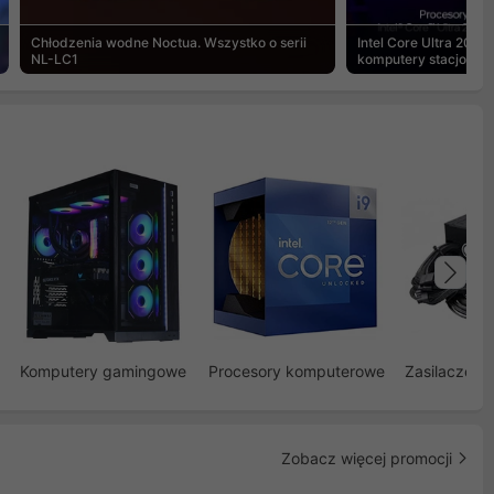
Chłodzenia wodne Noctua. Wszystko o serii
Intel Core Ultra 200S
NL-LC1
komputery stacjonar
Na
Komputery gamingowe
Procesory komputerowe
Zasilacze d
Zobacz więcej promocji