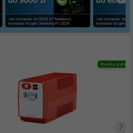
Na
Jaki komputer do 5000 zł? Najlepszy
Jaki komputer do 600
komputer do gier | Ranking PC 2026
komputer do gier | R
Wysyłka gratis
Na