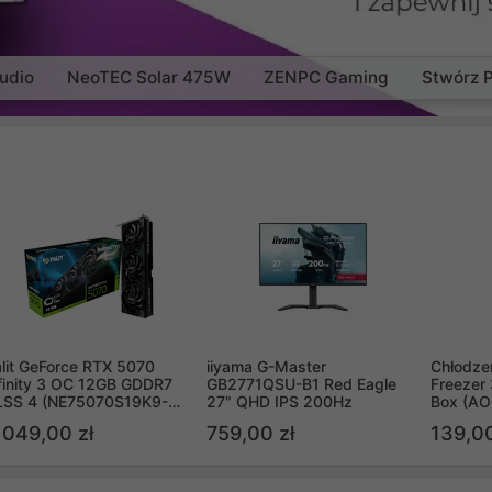
udio
NeoTEC Solar 475W
ZENPC Gaming
Stwórz 
lit GeForce RTX 5070
iiyama G-Master
Chłodzen
finity 3 OC 12GB GDDR7
GB2771QSU-B1 Red Eagle
Freezer 
LSS 4 (NE75070S19K9-
27" QHD IPS 200Hz
Box (A
B2050S)
 049,00 zł
759,00 zł
139,00