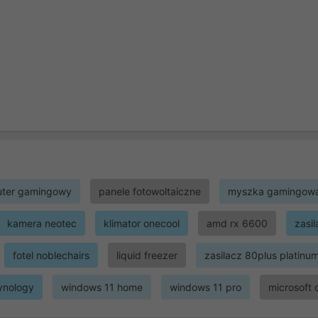
ter gamingowy
panele fotowoltaiczne
myszka gamingow
kamera neotec
klimator onecool
amd rx 6600
zasi
fotel noblechairs
liquid freezer
zasilacz 80plus platinu
ynology
windows 11 home
windows 11 pro
microsoft 