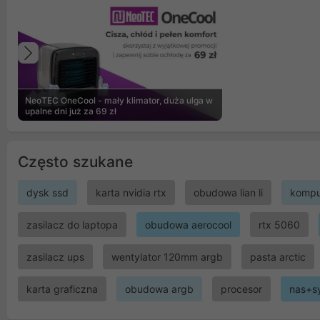
Poprzedni
NeoTEC OneCool - mały klimator, duża ulga w
upalne dni już za 69 zł
Często szukane
dysk ssd
karta nvidia rtx
obudowa lian li
kompu
zasilacz do laptopa
obudowa aerocool
rtx 5060
zasilacz ups
wentylator 120mm argb
pasta arctic
karta graficzna
obudowa argb
procesor
nas+s