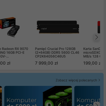
Na
e Radeon RX 9070
Pamięć Crucial Pro 128GB
Karta SanDisk
NG 16GB PCI-E
(2x64GB) DDR5 5600 CL46
microSDXC UH
(GV-
CP2K64G56C46U5
MB/s 128 GB
TGAMING-16GD)
00 zł
7 999,00 zł
199,00 zł
Zobacz więcej polecanych