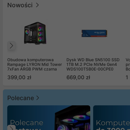
Nowości
Poprzedni
Obudowa komputerowa
Dysk WD Blue SN5100 SSD
V
Rampage LYRON Mid Tower
1TB M.2 PCIe NVMe Gen4
pr
7xFan ARGB PWM czarna
WDS100T5B0E-00CPE0
Bo
B
399,00 zł
669,00 zł
1
Polecane