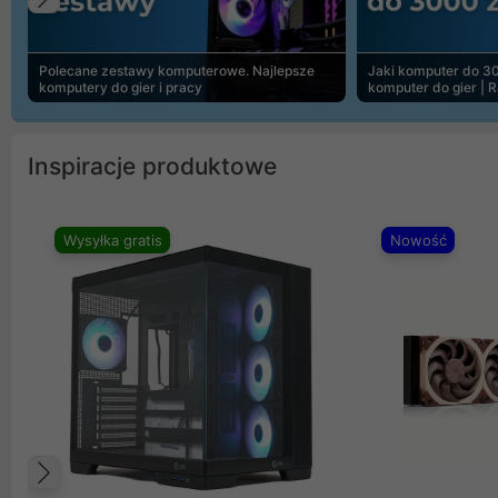
Poprzedni
Polecane zestawy komputerowe. Najlepsze
Jaki komputer do 30
komputery do gier i pracy
komputer do gier | 
Inspiracje produktowe
Wysyłka gratis
Nowość
Poprzedni