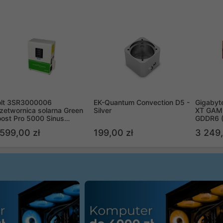
olt 3SR3000006
EK-Quantum Convection D5 -
Gigabyt
zetwornica solarna Green
Silver
XT GAMI
ost Pro 5000 Sinus
GDDR6 
ypass
R9070X
 599,00 zł
199,00 zł
3 249,