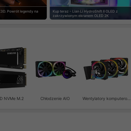
3D. Powrót legendy na
Kup teraz - Lian Li HydroShift II OLED z
zakrzywionym ekranem OLED 2K
SD NVMe M.2
Chłodzenie AIO
Wentylatory komputerowe