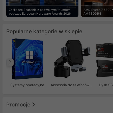
Zasilacze Seasonic z podwójnym triumfem
AMD Ryzen 7 5800X
podczas European Hardware Awards 2026
AM4 i DDR4
Popularne kategorie w sklepie
Poprzedni
Systemy operacyjne
Akcesoria do telefonów GSM
Dysk S
Promocje