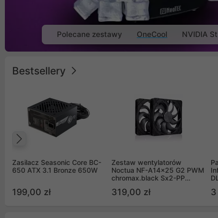
Polecane zestawy
OneCool
NVIDIA St
Bestsellery
Poprzedni
Zasilacz Seasonic Core BC-
Zestaw wentylatorów
Pa
650 ATX 3.1 Bronze 650W
Noctua NF-A14x25 G2 PWM
In
chromax.black Sx2-PP
D
Sterrox 140mm Push Pull
G
199,00 zł
319,00 zł
3
(2szt)