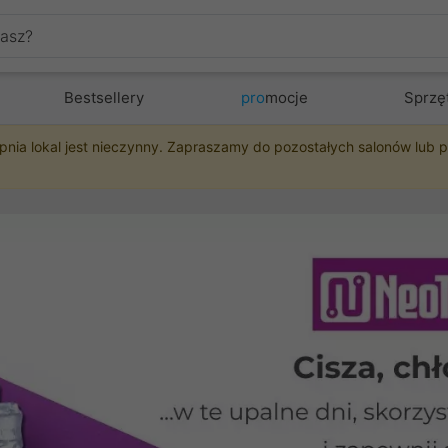
Bestsellery
pro
mocje
Sprzę
pnia lokal jest nieczynny. Zapraszamy do pozostałych salonów lub