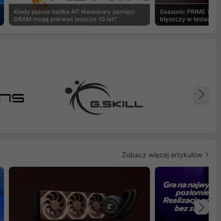
Kiedy pęknie bańka AI? Niedobory pamięci
Seasonic PRIME TX-1
DRAM mogą potrwać jeszcze 10 lat?
błyszczy w testach 
Na
Zobacz więcej artykułów
Na