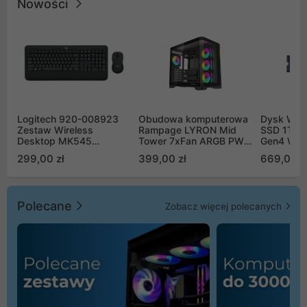
Nowości
Logitech 920-008923
Obudowa komputerowa
Dysk WD 
Zestaw Wireless
Rampage LYRON Mid
SSD 1TB 
Desktop MK545
Tower 7xFan ARGB PWM
Gen4 WD
Advanced
czarna
00CPE0
299,00 zł
399,00 zł
669,00 z
Polecane
Zobacz więcej polecanych