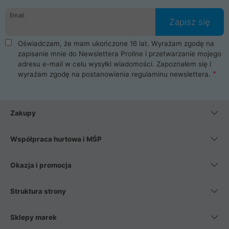
danych osobowych. Dlatego zakup notebooka albo laptopa w
Email
ProLine to czysta przyjemność i pełne bezpieczeństwo.
Zapisz się
Zaopatrzysz się u nas w akcesoria i części komputerowe
takie jak procesory, karty graficzne, płyty główne, pamięci,
Oświadczam, że mam ukończone 16 lat. Wyrażam zgodę na
dyski SSD, M.2 oraz HDD. Nasi pracownicy pomogą Ci wybrać
zapisanie mnie do Newslettera Proline i przetwarzanie mojego
najlepszy zasilacz komputerowy oraz obudowę do komputera.
adresu e-mail w celu wysyłki wiadomości. Zapoznałem się i
Poza komputerami mamy również najlepsze na rynku
wyrażam zgodę na postanowienia
regulaminu newslettera
.
Smartfony takich producentów jak Xiaomi, Apple, Samsung i
Huawei. Jeżeli chcesz, aby Twój komputer pracował cicho,
posiadamy szeroką gamę chłodzenia procesora, oraz ciche
wentylatory. Na koniec mając już to wszystko, możesz
Zakupy
wybrać idealny fotel gamingowy.
Współpraca hurtowa i MŚP
Okazja i promocja
Struktura strony
Sklepy marek