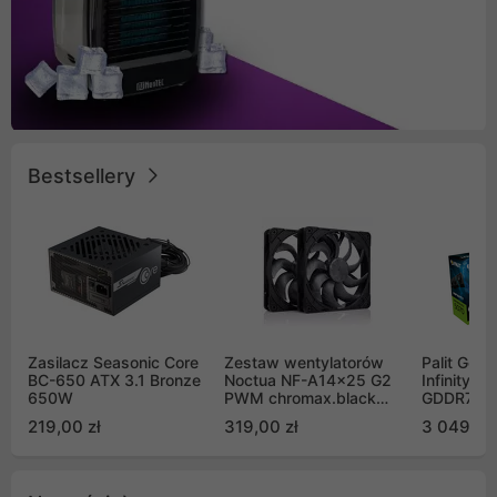
Bestsellery
Zasilacz Seasonic Core
Zestaw wentylatorów
Palit GeF
BC-650 ATX 3.1 Bronze
Noctua NF-A14x25 G2
Infinity 3
650W
PWM chromax.black
GDDR7 DL
Sx2-PP Sterrox 140mm
(NE75070
219,00 zł
319,00 zł
3 049,00
Push Pull (2szt)
GB2050S