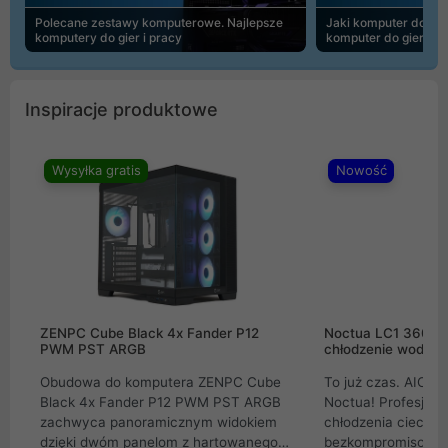
Polecane zestawy komputerowe. Najlepsze
Jaki komputer do 30
komputery do gier i pracy
komputer do gier | 
Inspiracje produktowe
Wysyłka gratis
Nowość
ZENPC Cube Black 4x Fander P12
Noctua LC1 360mm
PWM PST ARGB
chłodzenie wodne 
Obudowa do komputera ZENPC Cube
To już czas. AIO w
Black 4x Fander P12 PWM PST ARGB
Noctua! Profesjon
zachwyca panoramicznym widokiem
chłodzenia cieczą 
dzięki dwóm panelom z hartowanego
bezkompromisowe 