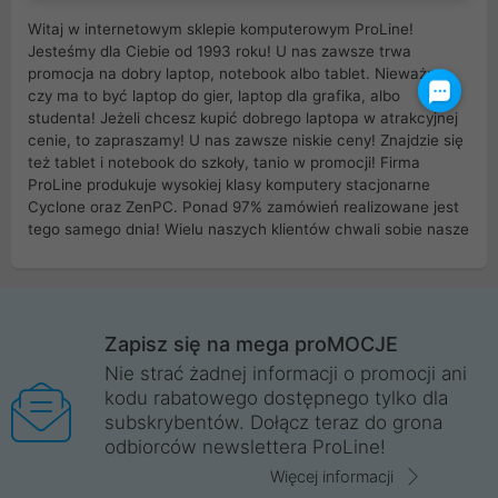
Witaj w internetowym sklepie komputerowym ProLine!
Jesteśmy dla Ciebie od 1993 roku! U nas zawsze trwa
promocja na dobry laptop, notebook albo tablet. Nieważne
czy ma to być laptop do gier, laptop dla grafika, albo
studenta! Jeżeli chcesz kupić dobrego laptopa w atrakcyjnej
cenie, to zapraszamy! U nas zawsze niskie ceny! Znajdzie się
też tablet i notebook do szkoły, tanio w promocji! Firma
ProLine produkuje wysokiej klasy komputery stacjonarne
Cyclone oraz ZenPC. Ponad 97% zamówień realizowane jest
tego samego dnia! Wielu naszych klientów chwali sobie nasze
myszki dla graczy i klawiatury mechaniczne. Posiadamy sieć
sklepów komputerowych na terenie kraju. W większości z
nich możesz odebrać zamówienie bez kosztów transportu.
Posiadamy sklep komputerowy w miastach takich jak
Wrocław, Poznań, Legnica, Katowice, Gliwice, Kalisz, Bytom,
Zapisz się na mega proMOCJE
Trzebnica, Opole. Szybka i profesjonalna obsługa!
Nie strać żadnej informacji o promocji ani
kodu rabatowego dostępnego tylko dla
ProLine to polska firma ze 100% polskim kapitałem. Działamy
subskrybentów. Dołącz teraz do grona
legalnie i płacimy podatki w naszym kraju! Posiadamy siedzibę
odbiorców newslettera ProLine!
główną w Mirkowie oraz salony na terenie kraju. Cała
komunikacja ze sklepem komputerowym ProLine jest
Więcej informacji
szyfrowana za pomocą technologii SSL. Nie sprzedajemy