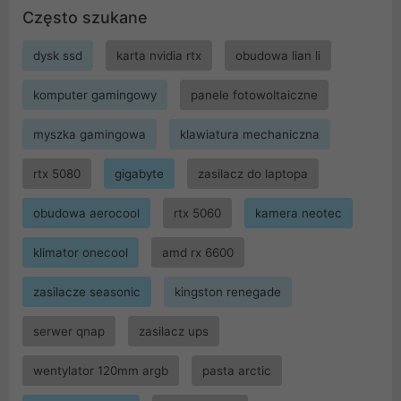
Często szukane
dysk ssd
karta nvidia rtx
obudowa lian li
komputer gamingowy
panele fotowoltaiczne
myszka gamingowa
klawiatura mechaniczna
rtx 5080
gigabyte
zasilacz do laptopa
obudowa aerocool
rtx 5060
kamera neotec
klimator onecool
amd rx 6600
zasilacze seasonic
kingston renegade
serwer qnap
zasilacz ups
wentylator 120mm argb
pasta arctic