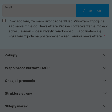
danych osobowych. Dlatego zakup notebooka albo laptopa w
Email
ProLine to czysta przyjemność i pełne bezpieczeństwo.
Zapisz się
Zaopatrzysz się u nas w akcesoria i części komputerowe
takie jak procesory, karty graficzne, płyty główne, pamięci,
Oświadczam, że mam ukończone 16 lat. Wyrażam zgodę na
dyski SSD, M.2 oraz HDD. Nasi pracownicy pomogą Ci wybrać
zapisanie mnie do Newslettera Proline i przetwarzanie mojego
najlepszy zasilacz komputerowy oraz obudowę do komputera.
adresu e-mail w celu wysyłki wiadomości. Zapoznałem się i
Poza komputerami mamy również najlepsze na rynku
wyrażam zgodę na postanowienia
regulaminu newslettera
.
Smartfony takich producentów jak Xiaomi, Apple, Samsung i
Huawei. Jeżeli chcesz, aby Twój komputer pracował cicho,
posiadamy szeroką gamę chłodzenia procesora, oraz ciche
wentylatory. Na koniec mając już to wszystko, możesz
Zakupy
wybrać idealny fotel gamingowy.
Współpraca hurtowa i MŚP
Okazja i promocja
Struktura strony
Sklepy marek