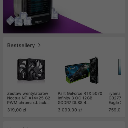
Bestsellery
Zestaw wentylatorów
Palit GeForce RTX 5070
iiyama G-
Noctua NF-A14x25 G2
Infinity 3 OC 12GB
GB2771QS
PWM chromax.black
GDDR7 DLSS 4
Eagle 27"
Sx2-PP Sterrox 140mm
(NE75070S19K9-
200Hz
319,00 zł
3 099,00 zł
759,00 zł
Push Pull (2szt)
GB2050S)