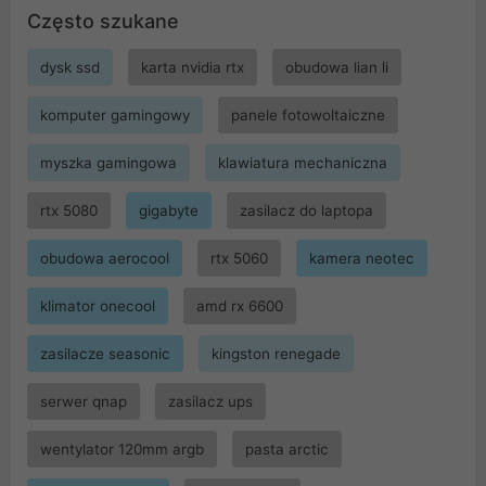
Często szukane
dysk ssd
karta nvidia rtx
obudowa lian li
komputer gamingowy
panele fotowoltaiczne
myszka gamingowa
klawiatura mechaniczna
rtx 5080
gigabyte
zasilacz do laptopa
obudowa aerocool
rtx 5060
kamera neotec
klimator onecool
amd rx 6600
zasilacze seasonic
kingston renegade
serwer qnap
zasilacz ups
wentylator 120mm argb
pasta arctic