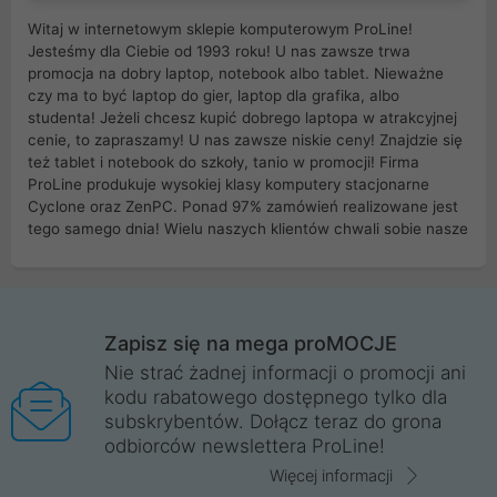
Witaj w internetowym sklepie komputerowym ProLine!
Jesteśmy dla Ciebie od 1993 roku! U nas zawsze trwa
promocja na dobry laptop, notebook albo tablet. Nieważne
czy ma to być laptop do gier, laptop dla grafika, albo
studenta! Jeżeli chcesz kupić dobrego laptopa w atrakcyjnej
cenie, to zapraszamy! U nas zawsze niskie ceny! Znajdzie się
też tablet i notebook do szkoły, tanio w promocji! Firma
ProLine produkuje wysokiej klasy komputery stacjonarne
Cyclone oraz ZenPC. Ponad 97% zamówień realizowane jest
tego samego dnia! Wielu naszych klientów chwali sobie nasze
myszki dla graczy i klawiatury mechaniczne. Posiadamy sieć
sklepów komputerowych na terenie kraju. W większości z
nich możesz odebrać zamówienie bez kosztów transportu.
Posiadamy sklep komputerowy w miastach takich jak
Wrocław, Poznań, Legnica, Katowice, Gliwice, Kalisz, Bytom,
Zapisz się na mega proMOCJE
Trzebnica, Opole. Szybka i profesjonalna obsługa!
Nie strać żadnej informacji o promocji ani
kodu rabatowego dostępnego tylko dla
ProLine to polska firma ze 100% polskim kapitałem. Działamy
subskrybentów. Dołącz teraz do grona
legalnie i płacimy podatki w naszym kraju! Posiadamy siedzibę
odbiorców newslettera ProLine!
główną w Mirkowie oraz salony na terenie kraju. Cała
komunikacja ze sklepem komputerowym ProLine jest
Więcej informacji
szyfrowana za pomocą technologii SSL. Nie sprzedajemy