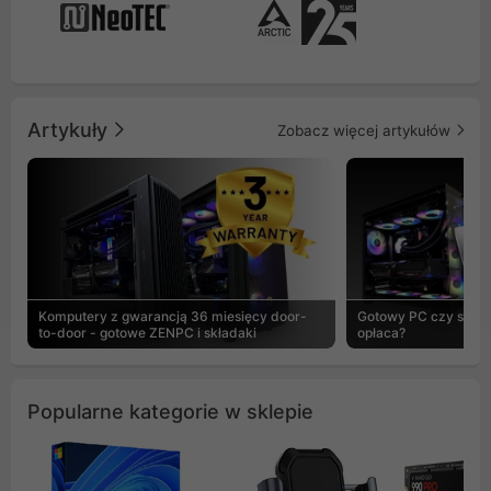
Artykuły
Zobacz więcej artykułów
Komputery z gwarancją 36 miesięcy door-
Gotowy PC czy skład
to-door - gotowe ZENPC i składaki
opłaca?
Popularne kategorie w sklepie