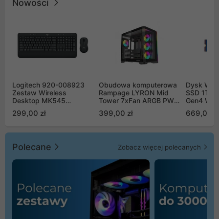
Nowości
Logitech 920-008923
Obudowa komputerowa
Dysk WD 
Zestaw Wireless
Rampage LYRON Mid
SSD 1TB 
Desktop MK545
Tower 7xFan ARGB PWM
Gen4 WD
Advanced
czarna
00CPE0
299,00 zł
399,00 zł
669,00 z
Polecane
Zobacz więcej polecanych