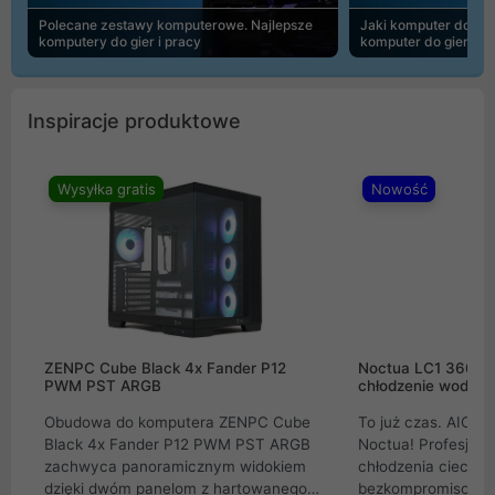
Polecane zestawy komputerowe. Najlepsze
Jaki komputer do 30
komputery do gier i pracy
komputer do gier | 
Inspiracje produktowe
Wysyłka gratis
Nowość
ZENPC Cube Black 4x Fander P12
Noctua LC1 360mm
PWM PST ARGB
chłodzenie wodne 
Obudowa do komputera ZENPC Cube
To już czas. AIO w
Black 4x Fander P12 PWM PST ARGB
Noctua! Profesjon
zachwyca panoramicznym widokiem
chłodzenia cieczą 
dzięki dwóm panelom z hartowanego
bezkompromisowe 