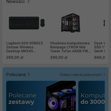
Nowości
Logitech 920-008923
Obudowa komputerowa
Dysk WD 
Zestaw Wireless
Rampage LYRON Mid
SSD 1TB 
Desktop MK545
Tower 7xFan ARGB PWM
Gen4 WD
Advanced
czarna
00CPE0
299,00 zł
399,00 zł
669,00 z
Polecane
Zobacz więcej polecanych