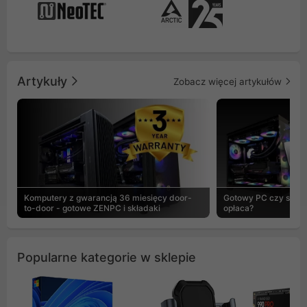
Artykuły
Zobacz więcej artykułów
Komputery z gwarancją 36 miesięcy door-
Gotowy PC czy skład
to-door - gotowe ZENPC i składaki
opłaca?
Popularne kategorie w sklepie