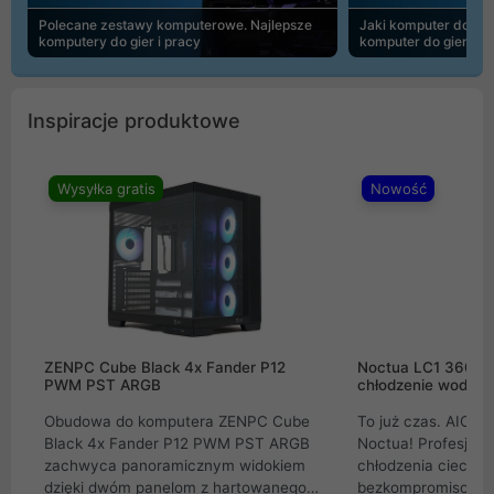
Polecane zestawy komputerowe. Najlepsze
Jaki komputer do 30
komputery do gier i pracy
komputer do gier | 
Inspiracje produktowe
Wysyłka gratis
Nowość
ZENPC Cube Black 4x Fander P12
Noctua LC1 360mm
PWM PST ARGB
chłodzenie wodne 
Obudowa do komputera ZENPC Cube
To już czas. AIO w
Black 4x Fander P12 PWM PST ARGB
Noctua! Profesjon
zachwyca panoramicznym widokiem
chłodzenia cieczą 
dzięki dwóm panelom z hartowanego
bezkompromisowe 