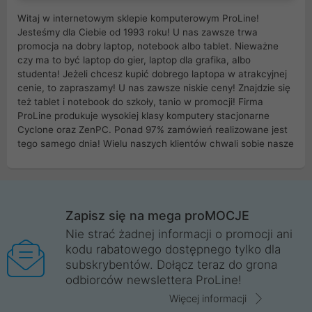
Witaj w internetowym sklepie komputerowym ProLine!
Jesteśmy dla Ciebie od 1993 roku! U nas zawsze trwa
promocja na dobry laptop, notebook albo tablet. Nieważne
czy ma to być laptop do gier, laptop dla grafika, albo
studenta! Jeżeli chcesz kupić dobrego laptopa w atrakcyjnej
cenie, to zapraszamy! U nas zawsze niskie ceny! Znajdzie się
też tablet i notebook do szkoły, tanio w promocji! Firma
ProLine produkuje wysokiej klasy komputery stacjonarne
Cyclone oraz ZenPC. Ponad 97% zamówień realizowane jest
tego samego dnia! Wielu naszych klientów chwali sobie nasze
myszki dla graczy i klawiatury mechaniczne. Posiadamy sieć
sklepów komputerowych na terenie kraju. W większości z
nich możesz odebrać zamówienie bez kosztów transportu.
Posiadamy sklep komputerowy w miastach takich jak
Wrocław, Poznań, Legnica, Katowice, Gliwice, Kalisz, Bytom,
Zapisz się na mega proMOCJE
Trzebnica, Opole. Szybka i profesjonalna obsługa!
Nie strać żadnej informacji o promocji ani
kodu rabatowego dostępnego tylko dla
ProLine to polska firma ze 100% polskim kapitałem. Działamy
subskrybentów. Dołącz teraz do grona
legalnie i płacimy podatki w naszym kraju! Posiadamy siedzibę
odbiorców newslettera ProLine!
główną w Mirkowie oraz salony na terenie kraju. Cała
komunikacja ze sklepem komputerowym ProLine jest
Więcej informacji
szyfrowana za pomocą technologii SSL. Nie sprzedajemy