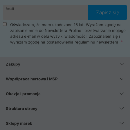
danych osobowych. Dlatego zakup notebooka albo laptopa w
Email
ProLine to czysta przyjemność i pełne bezpieczeństwo.
Zapisz się
Zaopatrzysz się u nas w akcesoria i części komputerowe
takie jak procesory, karty graficzne, płyty główne, pamięci,
Oświadczam, że mam ukończone 16 lat. Wyrażam zgodę na
dyski SSD, M.2 oraz HDD. Nasi pracownicy pomogą Ci wybrać
zapisanie mnie do Newslettera Proline i przetwarzanie mojego
najlepszy zasilacz komputerowy oraz obudowę do komputera.
adresu e-mail w celu wysyłki wiadomości. Zapoznałem się i
Poza komputerami mamy również najlepsze na rynku
wyrażam zgodę na postanowienia
regulaminu newslettera
.
Smartfony takich producentów jak Xiaomi, Apple, Samsung i
Huawei. Jeżeli chcesz, aby Twój komputer pracował cicho,
posiadamy szeroką gamę chłodzenia procesora, oraz ciche
wentylatory. Na koniec mając już to wszystko, możesz
Zakupy
wybrać idealny fotel gamingowy.
Współpraca hurtowa i MŚP
Okazja i promocja
Struktura strony
Sklepy marek