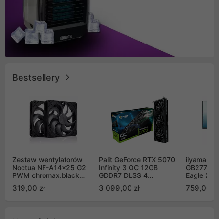
Bestsellery
Zestaw wentylatorów
Palit GeForce RTX 5070
iiyama G-
Noctua NF-A14x25 G2
Infinity 3 OC 12GB
GB2771QS
PWM chromax.black
GDDR7 DLSS 4
Eagle 27"
Sx2-PP Sterrox 140mm
(NE75070S19K9-
200Hz
319,00 zł
3 099,00 zł
759,00 zł
Push Pull (2szt)
GB2050S)