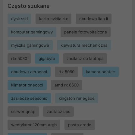
Często szukane
dysk ssd
karta nvidia rtx
obudowa lian li
komputer gamingowy
panele fotowoltaiczne
myszka gamingowa
klawiatura mechaniczna
rtx 5080
gigabyte
zasilacz do laptopa
obudowa aerocool
rtx 5060
kamera neotec
klimator onecool
amd rx 6600
zasilacze seasonic
kingston renegade
serwer qnap
zasilacz ups
wentylator 120mm argb
pasta arctic