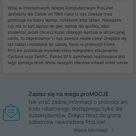
Witaj w internetowym sklepie komputerowym ProLine!
Jesteśmy dla Ciebie od 1993 roku! U nas zawsze trwa
promocja na dobry laptop, notebook albo tablet. Nieważne
czy ma to być laptop do gier, laptop dla grafika, albo
studenta! Jeżeli chcesz kupić dobrego laptopa w atrakcyjnej
cenie, to zapraszamy! U nas zawsze niskie ceny! Znajdzie się
też tablet i notebook do szkoły, tanio w promocji! Firma
ProLine produkuje wysokiej klasy komputery stacjonarne
Cyclone oraz ZenPC. Ponad 97% zamówień realizowane jest
tego samego dnia! Wielu naszych klientów chwali sobie nasze
myszki dla graczy i klawiatury mechaniczne. Posiadamy sieć
sklepów komputerowych na terenie kraju. W większości z
nich możesz odebrać zamówienie bez kosztów transportu.
Posiadamy sklep komputerowy w miastach takich jak
Wrocław, Poznań, Legnica, Katowice, Gliwice, Kalisz, Bytom,
Zapisz się na mega proMOCJE
Trzebnica, Opole. Szybka i profesjonalna obsługa!
Nie strać żadnej informacji o promocji ani
kodu rabatowego dostępnego tylko dla
ProLine to polska firma ze 100% polskim kapitałem. Działamy
subskrybentów. Dołącz teraz do grona
legalnie i płacimy podatki w naszym kraju! Posiadamy siedzibę
odbiorców newslettera ProLine!
główną w Mirkowie oraz salony na terenie kraju. Cała
komunikacja ze sklepem komputerowym ProLine jest
Więcej informacji
szyfrowana za pomocą technologii SSL. Nie sprzedajemy