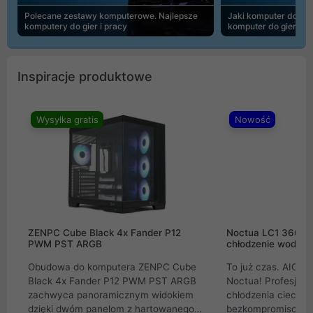
Polecane zestawy komputerowe. Najlepsze
Jaki komputer do 30
komputery do gier i pracy
komputer do gier | 
Inspiracje produktowe
Wysyłka gratis
Nowość
ZENPC Cube Black 4x Fander P12
Noctua LC1 360mm
PWM PST ARGB
chłodzenie wodne 
Obudowa do komputera ZENPC Cube
To już czas. AIO w
Black 4x Fander P12 PWM PST ARGB
Noctua! Profesjon
zachwyca panoramicznym widokiem
chłodzenia cieczą 
dzięki dwóm panelom z hartowanego
bezkompromisowe 