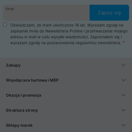
danych osobowych. Dlatego zakup notebooka albo laptopa w
Email
ProLine to czysta przyjemność i pełne bezpieczeństwo.
Zapisz się
Zaopatrzysz się u nas w akcesoria i części komputerowe
takie jak procesory, karty graficzne, płyty główne, pamięci,
Oświadczam, że mam ukończone 16 lat. Wyrażam zgodę na
dyski SSD, M.2 oraz HDD. Nasi pracownicy pomogą Ci wybrać
zapisanie mnie do Newslettera Proline i przetwarzanie mojego
najlepszy zasilacz komputerowy oraz obudowę do komputera.
adresu e-mail w celu wysyłki wiadomości. Zapoznałem się i
Poza komputerami mamy również najlepsze na rynku
wyrażam zgodę na postanowienia
regulaminu newslettera
.
Smartfony takich producentów jak Xiaomi, Apple, Samsung i
Huawei. Jeżeli chcesz, aby Twój komputer pracował cicho,
posiadamy szeroką gamę chłodzenia procesora, oraz ciche
wentylatory. Na koniec mając już to wszystko, możesz
Zakupy
wybrać idealny fotel gamingowy.
Współpraca hurtowa i MŚP
Okazja i promocja
Struktura strony
Sklepy marek