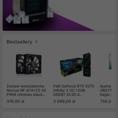
Bestsellery
Zestaw wentylatorów
Palit GeForce RTX 5070
iiyama G-
Noctua NF-A14x25 G2
Infinity 3 OC 12GB
GB2771QS
PWM chromax.black
GDDR7 DLSS 4
Eagle 27"
Sx2-PP Sterrox 140mm
(NE75070S19K9-
200Hz
319,00 zł
3 099,00 zł
759,00 zł
Push Pull (2szt)
GB2050S)