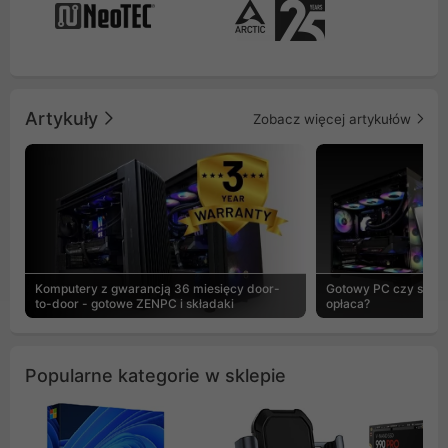
Artykuły
Zobacz więcej artykułów
Komputery z gwarancją 36 miesięcy door-
Gotowy PC czy skład
to-door - gotowe ZENPC i składaki
opłaca?
Popularne kategorie w sklepie