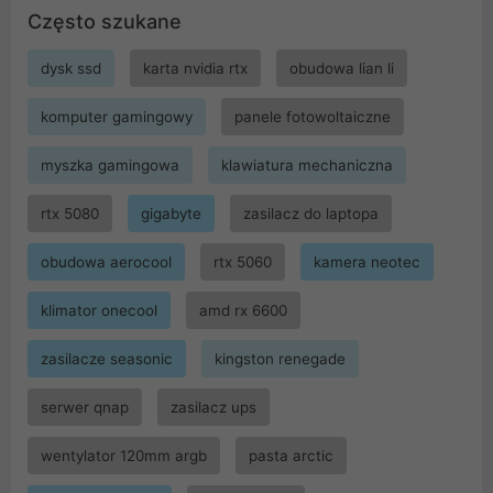
Często szukane
dysk ssd
karta nvidia rtx
obudowa lian li
komputer gamingowy
panele fotowoltaiczne
myszka gamingowa
klawiatura mechaniczna
rtx 5080
gigabyte
zasilacz do laptopa
obudowa aerocool
rtx 5060
kamera neotec
klimator onecool
amd rx 6600
zasilacze seasonic
kingston renegade
serwer qnap
zasilacz ups
wentylator 120mm argb
pasta arctic