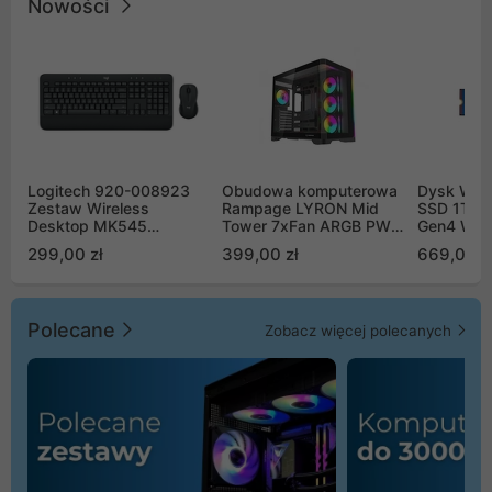
Nowości
Logitech 920-008923
Obudowa komputerowa
Dysk WD 
Zestaw Wireless
Rampage LYRON Mid
SSD 1TB 
Desktop MK545
Tower 7xFan ARGB PWM
Gen4 WD
Advanced
czarna
00CPE0
299,00 zł
399,00 zł
669,00 z
Polecane
Zobacz więcej polecanych