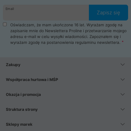
danych osobowych. Dlatego zakup notebooka albo laptopa w
Email
ProLine to czysta przyjemność i pełne bezpieczeństwo.
Zapisz się
Zaopatrzysz się u nas w akcesoria i części komputerowe
takie jak procesory, karty graficzne, płyty główne, pamięci,
Oświadczam, że mam ukończone 16 lat. Wyrażam zgodę na
dyski SSD, M.2 oraz HDD. Nasi pracownicy pomogą Ci wybrać
zapisanie mnie do Newslettera Proline i przetwarzanie mojego
najlepszy zasilacz komputerowy oraz obudowę do komputera.
adresu e-mail w celu wysyłki wiadomości. Zapoznałem się i
Poza komputerami mamy również najlepsze na rynku
wyrażam zgodę na postanowienia
regulaminu newslettera
.
Smartfony takich producentów jak Xiaomi, Apple, Samsung i
Huawei. Jeżeli chcesz, aby Twój komputer pracował cicho,
posiadamy szeroką gamę chłodzenia procesora, oraz ciche
wentylatory. Na koniec mając już to wszystko, możesz
Zakupy
wybrać idealny fotel gamingowy.
Współpraca hurtowa i MŚP
Okazja i promocja
Struktura strony
Sklepy marek