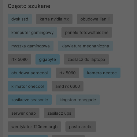
Często szukane
dysk ssd
karta nvidia rtx
obudowa lian li
komputer gamingowy
panele fotowoltaiczne
myszka gamingowa
klawiatura mechaniczna
rtx 5080
gigabyte
zasilacz do laptopa
obudowa aerocool
rtx 5060
kamera neotec
klimator onecool
amd rx 6600
zasilacze seasonic
kingston renegade
serwer qnap
zasilacz ups
wentylator 120mm argb
pasta arctic