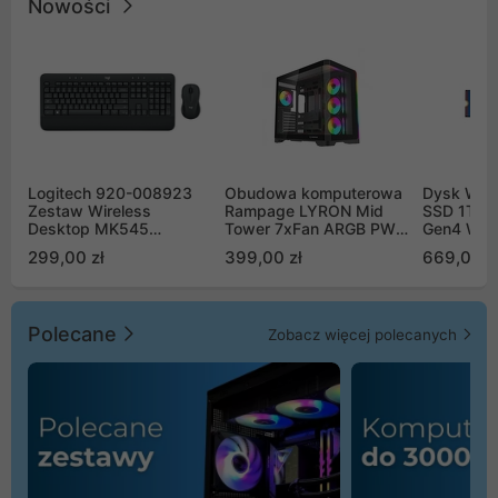
Nowości
Logitech 920-008923
Obudowa komputerowa
Dysk WD 
Zestaw Wireless
Rampage LYRON Mid
SSD 1TB 
Desktop MK545
Tower 7xFan ARGB PWM
Gen4 WD
Advanced
czarna
00CPE0
299,00 zł
399,00 zł
669,00 z
Polecane
Zobacz więcej polecanych