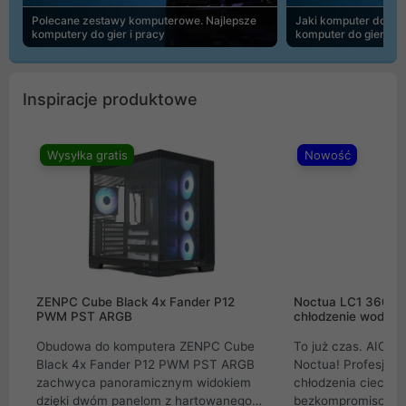
Polecane zestawy komputerowe. Najlepsze
Jaki komputer do 30
komputery do gier i pracy
komputer do gier | 
Inspiracje produktowe
Wysyłka gratis
Nowość
ZENPC Cube Black 4x Fander P12
Noctua LC1 360mm
PWM PST ARGB
chłodzenie wodne 
Obudowa do komputera ZENPC Cube
To już czas. AIO w
Black 4x Fander P12 PWM PST ARGB
Noctua! Profesjon
zachwyca panoramicznym widokiem
chłodzenia cieczą 
dzięki dwóm panelom z hartowanego
bezkompromisowe 