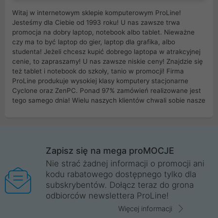
Witaj w internetowym sklepie komputerowym ProLine!
Jesteśmy dla Ciebie od 1993 roku! U nas zawsze trwa
promocja na dobry laptop, notebook albo tablet. Nieważne
czy ma to być laptop do gier, laptop dla grafika, albo
studenta! Jeżeli chcesz kupić dobrego laptopa w atrakcyjnej
cenie, to zapraszamy! U nas zawsze niskie ceny! Znajdzie się
też tablet i notebook do szkoły, tanio w promocji! Firma
ProLine produkuje wysokiej klasy komputery stacjonarne
Cyclone oraz ZenPC. Ponad 97% zamówień realizowane jest
tego samego dnia! Wielu naszych klientów chwali sobie nasze
myszki dla graczy i klawiatury mechaniczne. Posiadamy sieć
sklepów komputerowych na terenie kraju. W większości z
nich możesz odebrać zamówienie bez kosztów transportu.
Posiadamy sklep komputerowy w miastach takich jak
Wrocław, Poznań, Legnica, Katowice, Gliwice, Kalisz, Bytom,
Zapisz się na mega proMOCJE
Trzebnica, Opole. Szybka i profesjonalna obsługa!
Nie strać żadnej informacji o promocji ani
kodu rabatowego dostępnego tylko dla
ProLine to polska firma ze 100% polskim kapitałem. Działamy
subskrybentów. Dołącz teraz do grona
legalnie i płacimy podatki w naszym kraju! Posiadamy siedzibę
odbiorców newslettera ProLine!
główną w Mirkowie oraz salony na terenie kraju. Cała
komunikacja ze sklepem komputerowym ProLine jest
Więcej informacji
szyfrowana za pomocą technologii SSL. Nie sprzedajemy