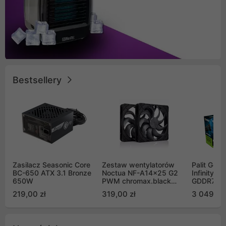
Bestsellery
Zasilacz Seasonic Core
Zestaw wentylatorów
Palit GeF
BC-650 ATX 3.1 Bronze
Noctua NF-A14x25 G2
Infinity 3
650W
PWM chromax.black
GDDR7 DL
Sx2-PP Sterrox 140mm
(NE75070
219,00 zł
319,00 zł
3 049,00
Push Pull (2szt)
GB2050S