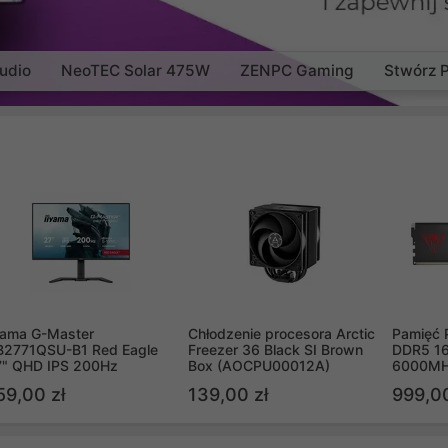
udio
NeoTEC Solar 475W
ZENPC Gaming
Stwórz 
yama G-Master
Chłodzenie procesora Arctic
Pamięć 
B2771QSU-B1 Red Eagle
Freezer 36 Black SI Brown
DDR5 16
7" QHD IPS 200Hz
Box (AOCPU00012A)
6000MH
PVV516
59,00 zł
139,00 zł
999,00