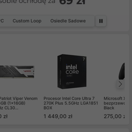
PC
Custom Loop
Osiedle Sadowe
Na
Patriot Viper Venom
Procesor Intel Core Ultra 7
Microsoft Xbox
GB (1x16GB)
270K Plus 5.5GHz LGA1851
bezprzewodo
z CL30
BOX
Black
G60C30
 zł
1 449,00 zł
275,00 zł