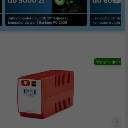
Na
Jaki komputer do 5000 zł? Najlepszy
Jaki komputer do 600
komputer do gier | Ranking PC 2026
komputer do gier | R
Wysyłka gratis
Na