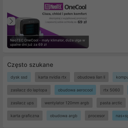
Poprzedni
NeoTEC OneCool - mały klimator, duża ulga w
upalne dni już za 69 zł
Często szukane
dysk ssd
karta nvidia rtx
obudowa lian li
kompu
zasilacz do laptopa
obudowa aerocool
rtx 5060
zasilacz ups
wentylator 120mm argb
pasta arctic
karta graficzna
obudowa argb
procesor
nas+s