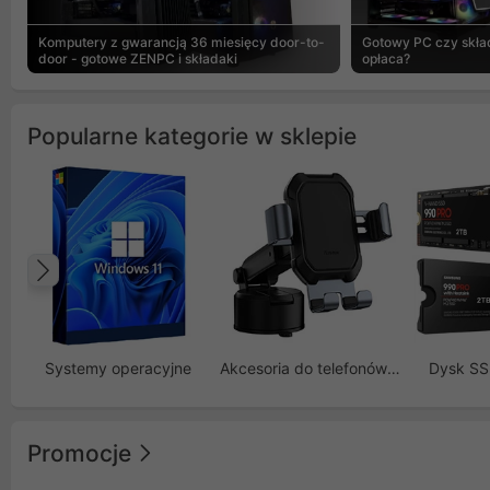
Komputery z gwarancją 36 miesięcy door-to-
Gotowy PC czy skład
door - gotowe ZENPC i składaki
opłaca?
Popularne kategorie w sklepie
Poprzedni
Systemy operacyjne
Akcesoria do telefonów GSM
Dysk S
Promocje