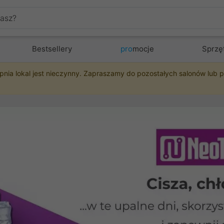
Bestsellery
pro
mocje
Sprzę
pnia lokal jest nieczynny. Zapraszamy do pozostałych salonów lub