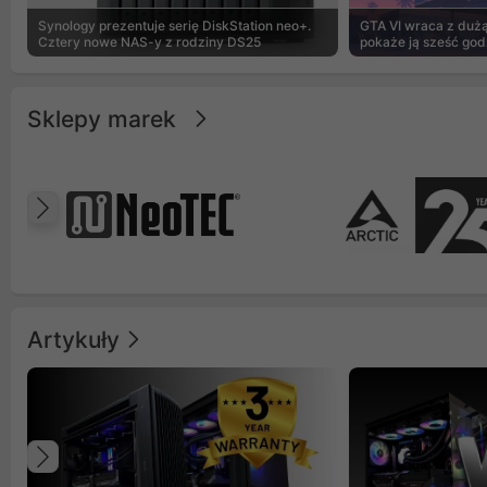
Synology prezentuje serię DiskStation neo+.
GTA VI wraca z dużą 
Cztery nowe NAS-y z rodziny DS25
pokaże ją sześć god
Sklepy marek
Poprzedni
Artykuły
Poprzedni