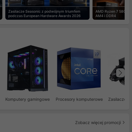
Zasilacze Seasonic z podwójnym triumfem
AMD Ryzen 7 5800X3
podczas European Hardware Awards 2026
AM4 i DDR4
Na
Komputery gamingowe
Procesory komputerowe
Zasilacze d
Zobacz więcej promocji