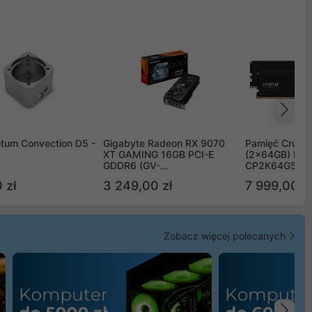
Na
tum Convection D5 -
Gigabyte Radeon RX 9070
Pamięć Crucia
XT GAMING 16GB PCI-E
(2x64GB) DD
GDDR6 (GV-
CP2K64G56C
R9070XTGAMING-16GD)
 zł
3 249,00 zł
7 999,00 zł
Zobacz więcej polecanych