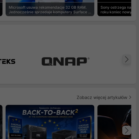
Microsoft usuwa rekomendacje 32 GB RAM.
Sony ostrzega na pu
Jednocześnie sprzedaje komputery Surface z
roku koniec nowych g
8 GB
Na
Zobacz więcej artykułów
Na