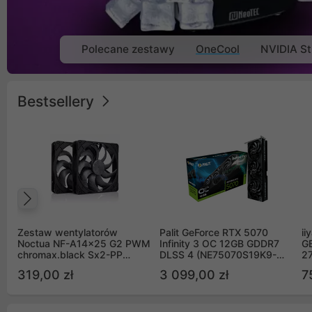
Polecane zestawy
OneCool
NVIDIA St
Bestsellery
Poprzedni
Zestaw wentylatorów
Palit GeForce RTX 5070
ii
Noctua NF-A14x25 G2 PWM
Infinity 3 OC 12GB GDDR7
G
chromax.black Sx2-PP
DLSS 4 (NE75070S19K9-
2
Sterrox 140mm Push Pull
GB2050S)
319,00 zł
3 099,00 zł
7
(2szt)