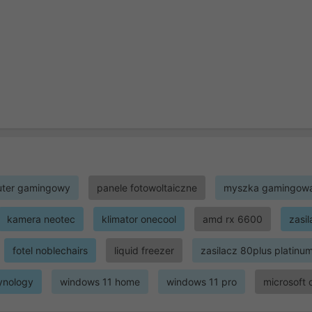
ter gamingowy
panele fotowoltaiczne
myszka gamingow
kamera neotec
klimator onecool
amd rx 6600
zasi
fotel noblechairs
liquid freezer
zasilacz 80plus platinu
ynology
windows 11 home
windows 11 pro
microsoft 