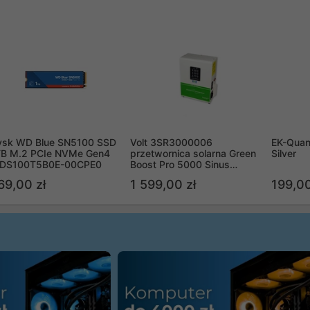
ysk WD Blue SN5100 SSD
Volt 3SR3000006
EK-Quan
TB M.2 PCIe NVMe Gen4
przetwornica solarna Green
Silver
DS100T5B0E-00CPE0
Boost Pro 5000 Sinus
Bypass
69,00 zł
1 599,00 zł
199,00