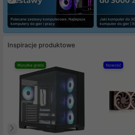
Poprzedni
Polecane zestawy komputerowe. Najlepsze
Jaki komputer do 30
komputery do gier i pracy
komputer do gier | 
Inspiracje produktowe
Wysyłka gratis
Nowość
Poprzedni