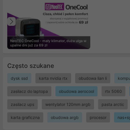
Poprzedni
NeoTEC OneCool - mały klimator, duża ulga w
upalne dni już za 69 zł
Często szukane
dysk ssd
karta nvidia rtx
obudowa lian li
kompu
zasilacz do laptopa
obudowa aerocool
rtx 5060
zasilacz ups
wentylator 120mm argb
pasta arctic
karta graficzna
obudowa argb
procesor
nas+s