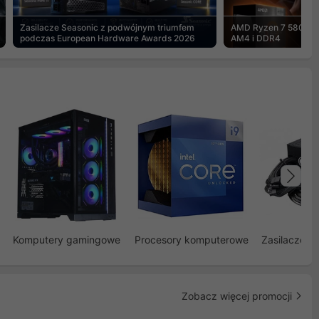
Zasilacze Seasonic z podwójnym triumfem
AMD Ryzen 7 5800X3
podczas European Hardware Awards 2026
AM4 i DDR4
Na
Komputery gamingowe
Procesory komputerowe
Zasilacze d
Zobacz więcej promocji