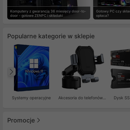
Komputery z gwarancją 36 miesięcy door-to-
Gotowy PC czy skład
door - gotowe ZENPC i składaki
opłaca?
Popularne kategorie w sklepie
Poprzedni
Systemy operacyjne
Akcesoria do telefonów GSM
Dysk S
Promocje