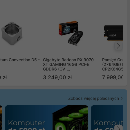
Na
tum Convection D5 -
Gigabyte Radeon RX 9070
Pamięć Crucia
XT GAMING 16GB PCI-E
(2x64GB) DD
GDDR6 (GV-
CP2K64G56C
R9070XTGAMING-16GD)
 zł
3 249,00 zł
7 999,00 zł
Zobacz więcej polecanych