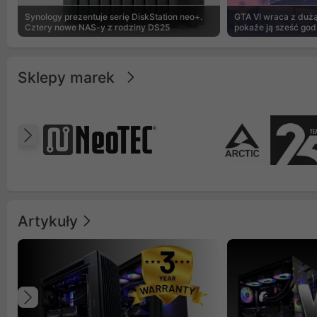
Synology prezentuje serię DiskStation neo+.
GTA VI wraca z dużą 
Cztery nowe NAS-y z rodziny DS25
pokaże ją sześć god
Sklepy marek
Poprzedni
Artykuły
Poprzedni