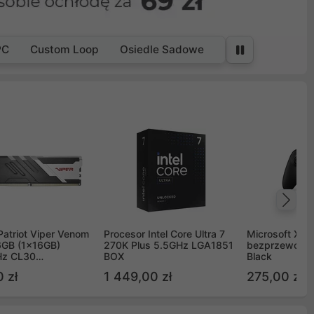
PC
Custom Loop
Osiedle Sadowe
Na
Patriot Viper Venom
Procesor Intel Core Ultra 7
Microsoft Xbox
GB (1x16GB)
270K Plus 5.5GHz LGA1851
bezprzewodo
z CL30
BOX
Black
G60C30
 zł
1 449,00 zł
275,00 zł