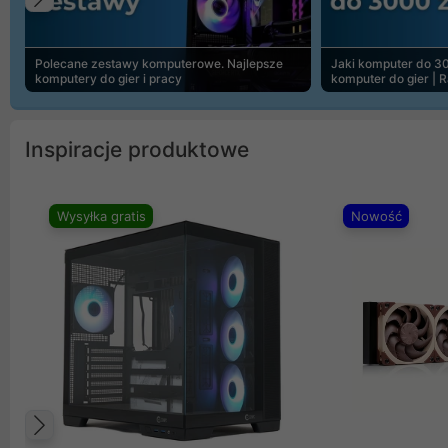
Poprzedni
Polecane zestawy komputerowe. Najlepsze
Jaki komputer do 30
komputery do gier i pracy
komputer do gier | 
Inspiracje produktowe
Wysyłka gratis
Nowość
Poprzedni