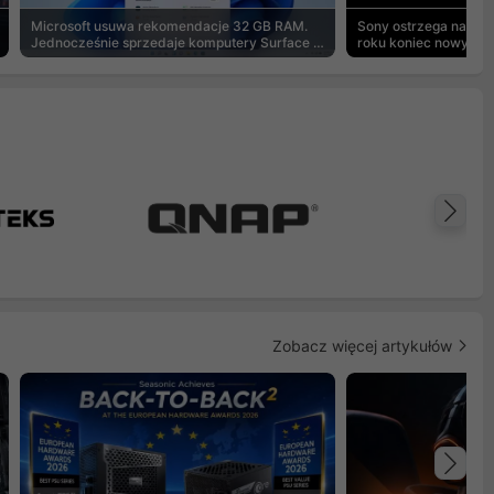
Microsoft usuwa rekomendacje 32 GB RAM.
Sony ostrzega na pu
Jednocześnie sprzedaje komputery Surface z
roku koniec nowych g
8 GB
Na
Zobacz więcej artykułów
Na