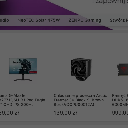
udio
NeoTEC Solar 475W
ZENPC Gaming
Stwórz 
yama G-Master
Chłodzenie procesora Arctic
Pamięć 
B2771QSU-B1 Red Eagle
Freezer 36 Black SI Brown
DDR5 16
7" QHD IPS 200Hz
Box (AOCPU00012A)
6000MH
PVV516
59,00 zł
139,00 zł
999,00