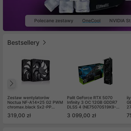
Polecane zestawy
OneCool
NVIDIA St
Bestsellery
Poprzedni
Zestaw wentylatorów
Palit GeForce RTX 5070
ii
Noctua NF-A14x25 G2 PWM
Infinity 3 OC 12GB GDDR7
G
chromax.black Sx2-PP
DLSS 4 (NE75070S19K9-
2
Sterrox 140mm Push Pull
GB2050S)
319,00 zł
3 099,00 zł
7
(2szt)