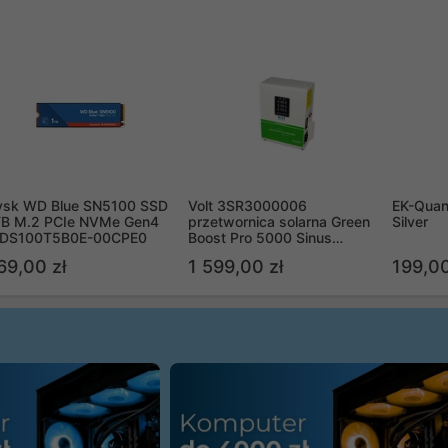
ysk WD Blue SN5100 SSD
Volt 3SR3000006
EK-Quan
TB M.2 PCIe NVMe Gen4
przetwornica solarna Green
Silver
DS100T5B0E-00CPE0
Boost Pro 5000 Sinus
Bypass
69,00 zł
1 599,00 zł
199,00