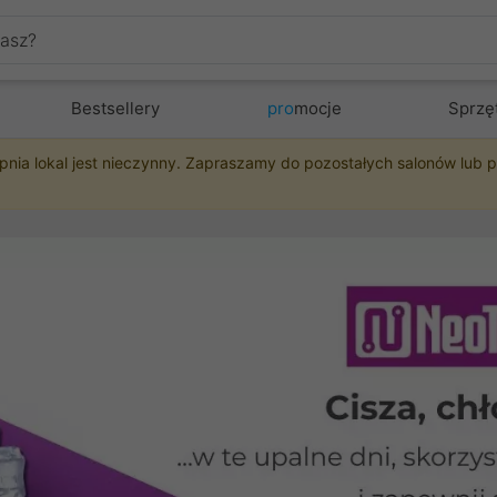
Bestsellery
pro
mocje
Sprzę
pnia lokal jest nieczynny. Zapraszamy do pozostałych salonów lub