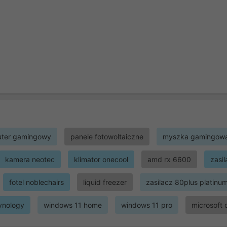
ter gamingowy
panele fotowoltaiczne
myszka gamingow
kamera neotec
klimator onecool
amd rx 6600
zasi
fotel noblechairs
liquid freezer
zasilacz 80plus platinu
ynology
windows 11 home
windows 11 pro
microsoft 