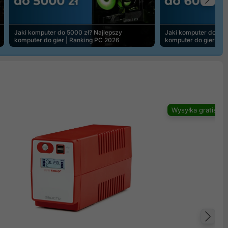
Na
Jaki komputer do 5000 zł? Najlepszy
Jaki komputer do 600
komputer do gier | Ranking PC 2026
komputer do gier | R
Wysyłka gratis
Na