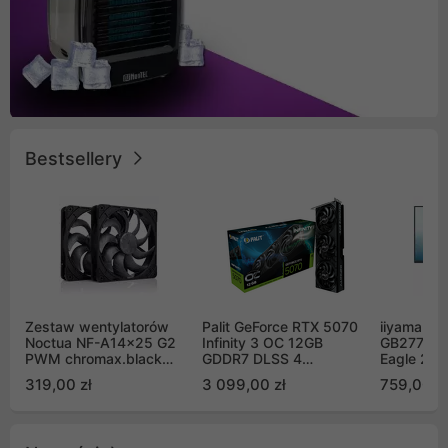
Bestsellery
Zestaw wentylatorów
Palit GeForce RTX 5070
iiyama G-
Noctua NF-A14x25 G2
Infinity 3 OC 12GB
GB2771QS
PWM chromax.black
GDDR7 DLSS 4
Eagle 27"
Sx2-PP Sterrox 140mm
(NE75070S19K9-
200Hz
319,00 zł
3 099,00 zł
759,00 zł
Push Pull (2szt)
GB2050S)