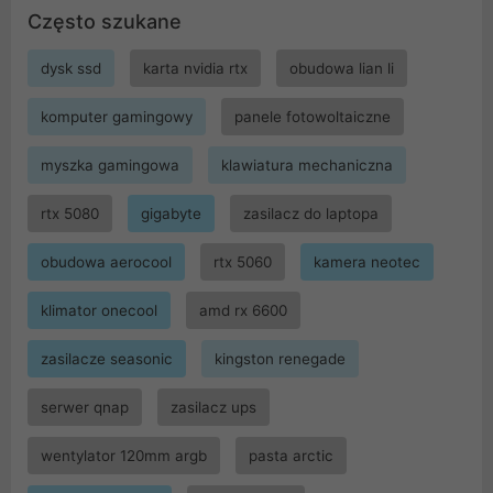
Często szukane
dysk ssd
karta nvidia rtx
obudowa lian li
komputer gamingowy
panele fotowoltaiczne
myszka gamingowa
klawiatura mechaniczna
rtx 5080
gigabyte
zasilacz do laptopa
obudowa aerocool
rtx 5060
kamera neotec
klimator onecool
amd rx 6600
zasilacze seasonic
kingston renegade
serwer qnap
zasilacz ups
wentylator 120mm argb
pasta arctic