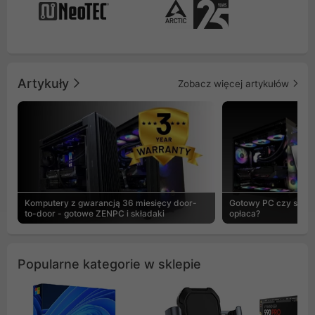
Artykuły
Zobacz więcej artykułów
Komputery z gwarancją 36 miesięcy door-
Gotowy PC czy skład
to-door - gotowe ZENPC i składaki
opłaca?
Popularne kategorie w sklepie