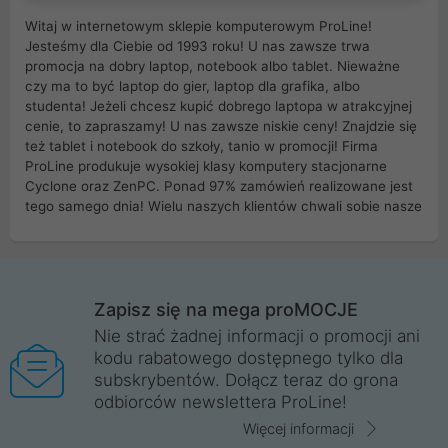
Witaj w internetowym sklepie komputerowym ProLine!
Jesteśmy dla Ciebie od 1993 roku! U nas zawsze trwa
promocja na dobry laptop, notebook albo tablet. Nieważne
czy ma to być laptop do gier, laptop dla grafika, albo
studenta! Jeżeli chcesz kupić dobrego laptopa w atrakcyjnej
cenie, to zapraszamy! U nas zawsze niskie ceny! Znajdzie się
też tablet i notebook do szkoły, tanio w promocji! Firma
ProLine produkuje wysokiej klasy komputery stacjonarne
Cyclone oraz ZenPC. Ponad 97% zamówień realizowane jest
tego samego dnia! Wielu naszych klientów chwali sobie nasze
myszki dla graczy i klawiatury mechaniczne. Posiadamy sieć
sklepów komputerowych na terenie kraju. W większości z
nich możesz odebrać zamówienie bez kosztów transportu.
Posiadamy sklep komputerowy w miastach takich jak
Wrocław, Poznań, Legnica, Katowice, Gliwice, Kalisz, Bytom,
Zapisz się na mega proMOCJE
Trzebnica, Opole. Szybka i profesjonalna obsługa!
Nie strać żadnej informacji o promocji ani
kodu rabatowego dostępnego tylko dla
ProLine to polska firma ze 100% polskim kapitałem. Działamy
subskrybentów. Dołącz teraz do grona
legalnie i płacimy podatki w naszym kraju! Posiadamy siedzibę
odbiorców newslettera ProLine!
główną w Mirkowie oraz salony na terenie kraju. Cała
komunikacja ze sklepem komputerowym ProLine jest
Więcej informacji
szyfrowana za pomocą technologii SSL. Nie sprzedajemy