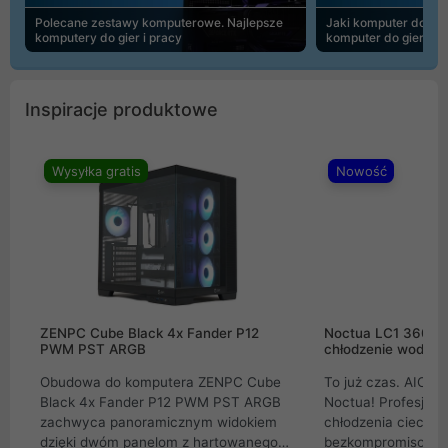
Polecane zestawy komputerowe. Najlepsze
Jaki komputer do 30
komputery do gier i pracy
komputer do gier | 
Inspiracje produktowe
Wysyłka gratis
Nowość
ZENPC Cube Black 4x Fander P12
Noctua LC1 360mm
PWM PST ARGB
chłodzenie wodne 
Obudowa do komputera ZENPC Cube
To już czas. AIO w
Black 4x Fander P12 PWM PST ARGB
Noctua! Profesjon
zachwyca panoramicznym widokiem
chłodzenia cieczą 
dzięki dwóm panelom z hartowanego
bezkompromisowe 