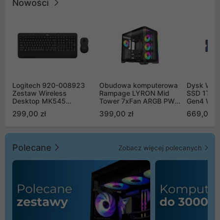
Nowości
Logitech 920-008923
Obudowa komputerowa
Dysk WD 
Zestaw Wireless
Rampage LYRON Mid
SSD 1TB 
Desktop MK545
Tower 7xFan ARGB PWM
Gen4 WD
Advanced
czarna
00CPE0
299,00 zł
399,00 zł
669,00 z
Polecane
Zobacz więcej polecanych