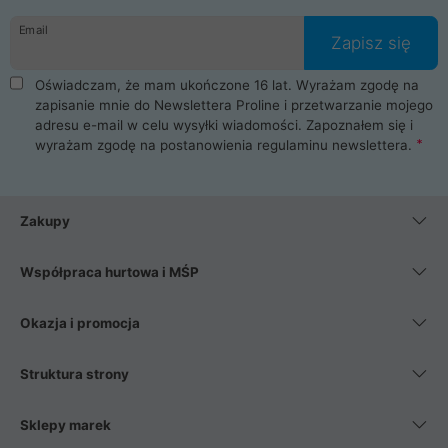
danych osobowych. Dlatego zakup notebooka albo laptopa w
Email
ProLine to czysta przyjemność i pełne bezpieczeństwo.
Zapisz się
Zaopatrzysz się u nas w akcesoria i części komputerowe
takie jak procesory, karty graficzne, płyty główne, pamięci,
Oświadczam, że mam ukończone 16 lat. Wyrażam zgodę na
dyski SSD, M.2 oraz HDD. Nasi pracownicy pomogą Ci wybrać
zapisanie mnie do Newslettera Proline i przetwarzanie mojego
najlepszy zasilacz komputerowy oraz obudowę do komputera.
adresu e-mail w celu wysyłki wiadomości. Zapoznałem się i
Poza komputerami mamy również najlepsze na rynku
wyrażam zgodę na postanowienia
regulaminu newslettera
.
Smartfony takich producentów jak Xiaomi, Apple, Samsung i
Huawei. Jeżeli chcesz, aby Twój komputer pracował cicho,
posiadamy szeroką gamę chłodzenia procesora, oraz ciche
wentylatory. Na koniec mając już to wszystko, możesz
Zakupy
wybrać idealny fotel gamingowy.
Współpraca hurtowa i MŚP
Okazja i promocja
Struktura strony
Sklepy marek