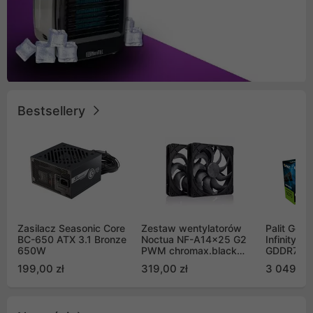
Bestsellery
Zasilacz Seasonic Core
Zestaw wentylatorów
Palit GeF
BC-650 ATX 3.1 Bronze
Noctua NF-A14x25 G2
Infinity 3
650W
PWM chromax.black
GDDR7 DL
Sx2-PP Sterrox 140mm
(NE75070
199,00 zł
319,00 zł
3 049,00
Push Pull (2szt)
GB2050S