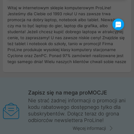
Witaj w internetowym sklepie komputerowym ProLine!
Jesteśmy dla Ciebie od 1993 roku! U nas zawsze trwa
promocja na dobry laptop, notebook albo tablet. Nieważne
czy ma to być laptop do gier, laptop dla grafika, albo
studenta! Jeżeli chcesz kupić dobrego laptopa w atrakcyjnej
cenie, to zapraszamy! U nas zawsze niskie ceny! Znajdzie się
też tablet i notebook do szkoły, tanio w promocji! Firma
ProLine produkuje wysokiej klasy komputery stacjonarne
Cyclone oraz ZenPC. Ponad 97% zamówień realizowane jest
tego samego dnia! Wielu naszych klientów chwali sobie nasze
myszki dla graczy i klawiatury mechaniczne. Posiadamy sieć
sklepów komputerowych na terenie kraju. W większości z
nich możesz odebrać zamówienie bez kosztów transportu.
Posiadamy sklep komputerowy w miastach takich jak
Wrocław, Poznań, Legnica, Katowice, Gliwice, Kalisz, Bytom,
Zapisz się na mega proMOCJE
Trzebnica, Opole. Szybka i profesjonalna obsługa!
Nie strać żadnej informacji o promocji ani
kodu rabatowego dostępnego tylko dla
ProLine to polska firma ze 100% polskim kapitałem. Działamy
subskrybentów. Dołącz teraz do grona
legalnie i płacimy podatki w naszym kraju! Posiadamy siedzibę
odbiorców newslettera ProLine!
główną w Mirkowie oraz salony na terenie kraju. Cała
komunikacja ze sklepem komputerowym ProLine jest
Więcej informacji
szyfrowana za pomocą technologii SSL. Nie sprzedajemy