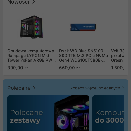
Nowości
Obudowa komputerowa
Dysk WD Blue SN5100
Volt 3SR
Rampage LYRON Mid
SSD 1TB M.2 PCIe NVMe
przetworn
Tower 7xFan ARGB PWM
Gen4 WDS100T5B0E-
Green Boo
czarna
00CPE0
Sinus Byp
399,00 zł
669,00 zł
1 599,00 
Polecane
Zobacz więcej polecanych