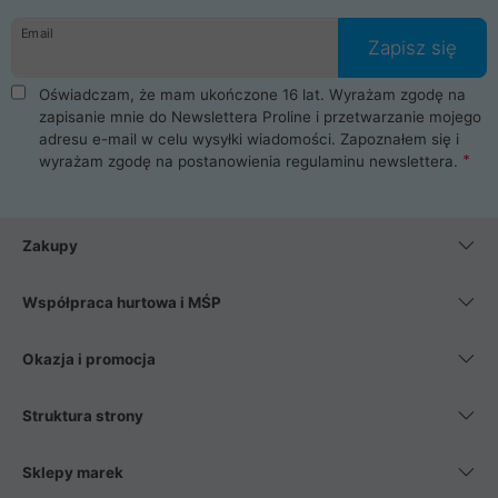
danych osobowych. Dlatego zakup notebooka albo laptopa w
Email
ProLine to czysta przyjemność i pełne bezpieczeństwo.
Zapisz się
Zaopatrzysz się u nas w akcesoria i części komputerowe
takie jak procesory, karty graficzne, płyty główne, pamięci,
Oświadczam, że mam ukończone 16 lat. Wyrażam zgodę na
dyski SSD, M.2 oraz HDD. Nasi pracownicy pomogą Ci wybrać
zapisanie mnie do Newslettera Proline i przetwarzanie mojego
najlepszy zasilacz komputerowy oraz obudowę do komputera.
adresu e-mail w celu wysyłki wiadomości. Zapoznałem się i
Poza komputerami mamy również najlepsze na rynku
wyrażam zgodę na postanowienia
regulaminu newslettera
.
Smartfony takich producentów jak Xiaomi, Apple, Samsung i
Huawei. Jeżeli chcesz, aby Twój komputer pracował cicho,
posiadamy szeroką gamę chłodzenia procesora, oraz ciche
wentylatory. Na koniec mając już to wszystko, możesz
Zakupy
wybrać idealny fotel gamingowy.
Współpraca hurtowa i MŚP
Okazja i promocja
Struktura strony
Sklepy marek