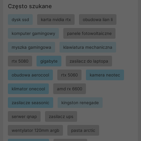
Często szukane
dysk ssd
karta nvidia rtx
obudowa lian li
komputer gamingowy
panele fotowoltaiczne
myszka gamingowa
klawiatura mechaniczna
rtx 5080
gigabyte
zasilacz do laptopa
obudowa aerocool
rtx 5060
kamera neotec
klimator onecool
amd rx 6600
zasilacze seasonic
kingston renegade
serwer qnap
zasilacz ups
wentylator 120mm argb
pasta arctic