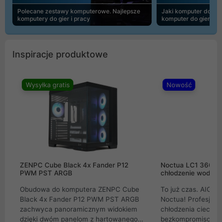
Polecane zestawy komputerowe. Najlepsze
Jaki komputer do 30
komputery do gier i pracy
komputer do gier | 
Inspiracje produktowe
Wysyłka gratis
Nowość
ZENPC Cube Black 4x Fander P12
Noctua LC1 360mm
PWM PST ARGB
chłodzenie wodne 
Obudowa do komputera ZENPC Cube
To już czas. AIO w
Black 4x Fander P12 PWM PST ARGB
Noctua! Profesjon
zachwyca panoramicznym widokiem
chłodzenia cieczą 
dzięki dwóm panelom z hartowanego
bezkompromisowe 