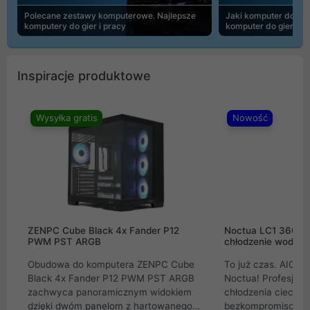
Polecane zestawy komputerowe. Najlepsze
Jaki komputer do 30
komputery do gier i pracy
komputer do gier | 
Inspiracje produktowe
Wysyłka gratis
Nowość
ZENPC Cube Black 4x Fander P12
Noctua LC1 360mm
PWM PST ARGB
chłodzenie wodne 
Obudowa do komputera ZENPC Cube
To już czas. AIO w
Black 4x Fander P12 PWM PST ARGB
Noctua! Profesjon
zachwyca panoramicznym widokiem
chłodzenia cieczą 
dzięki dwóm panelom z hartowanego
bezkompromisowe 