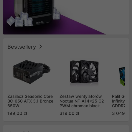
Bestsellery
Zasilacz Seasonic Core
Zestaw wentylatorów
Palit GeF
BC-650 ATX 3.1 Bronze
Noctua NF-A14x25 G2
Infinity 3
650W
PWM chromax.black
GDDR7 DL
Sx2-PP Sterrox 140mm
(NE75070
199,00 zł
319,00 zł
3 049,00
Push Pull (2szt)
GB2050S