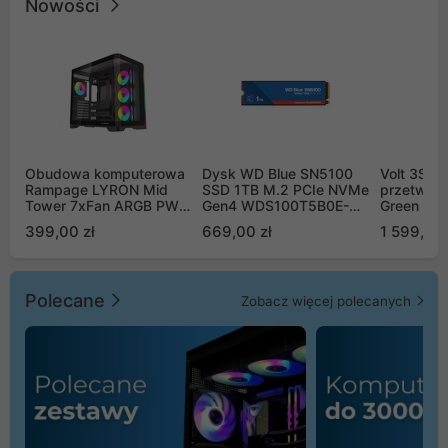
Nowości
Obudowa komputerowa
Dysk WD Blue SN5100
Volt 3SR
Rampage LYRON Mid
SSD 1TB M.2 PCIe NVMe
przetworn
Tower 7xFan ARGB PWM
Gen4 WDS100T5B0E-
Green Boo
czarna
00CPE0
Sinus Byp
399,00 zł
669,00 zł
1 599,00 
Polecane
Zobacz więcej polecanych