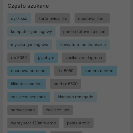
Często szukane
dysk ssd
karta nvidia rtx
obudowa lian li
komputer gamingowy
panele fotowoltaiczne
myszka gamingowa
klawiatura mechaniczna
rtx 5080
gigabyte
zasilacz do laptopa
obudowa aerocool
rtx 5060
kamera neotec
klimator onecool
amd rx 6600
zasilacze seasonic
kingston renegade
serwer qnap
zasilacz ups
wentylator 120mm argb
pasta arctic