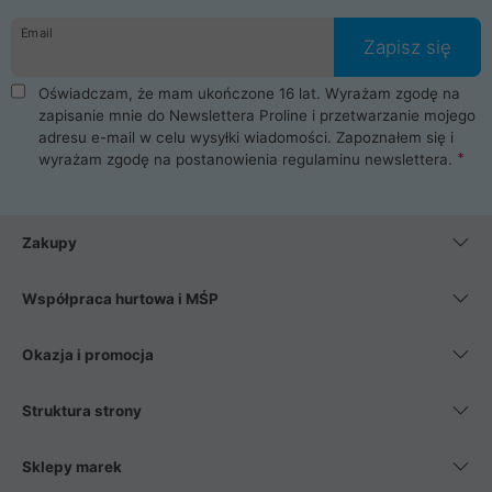
danych osobowych. Dlatego zakup notebooka albo laptopa w
Email
ProLine to czysta przyjemność i pełne bezpieczeństwo.
Zapisz się
Zaopatrzysz się u nas w akcesoria i części komputerowe
takie jak procesory, karty graficzne, płyty główne, pamięci,
Oświadczam, że mam ukończone 16 lat. Wyrażam zgodę na
dyski SSD, M.2 oraz HDD. Nasi pracownicy pomogą Ci wybrać
zapisanie mnie do Newslettera Proline i przetwarzanie mojego
najlepszy zasilacz komputerowy oraz obudowę do komputera.
adresu e-mail w celu wysyłki wiadomości. Zapoznałem się i
Poza komputerami mamy również najlepsze na rynku
wyrażam zgodę na postanowienia
regulaminu newslettera
.
Smartfony takich producentów jak Xiaomi, Apple, Samsung i
Huawei. Jeżeli chcesz, aby Twój komputer pracował cicho,
posiadamy szeroką gamę chłodzenia procesora, oraz ciche
wentylatory. Na koniec mając już to wszystko, możesz
Zakupy
wybrać idealny fotel gamingowy.
Współpraca hurtowa i MŚP
Okazja i promocja
Struktura strony
Sklepy marek