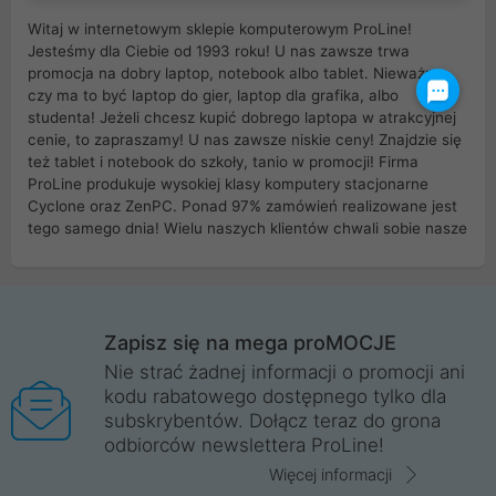
Witaj w internetowym sklepie komputerowym ProLine!
Jesteśmy dla Ciebie od 1993 roku! U nas zawsze trwa
promocja na dobry laptop, notebook albo tablet. Nieważne
czy ma to być laptop do gier, laptop dla grafika, albo
studenta! Jeżeli chcesz kupić dobrego laptopa w atrakcyjnej
cenie, to zapraszamy! U nas zawsze niskie ceny! Znajdzie się
też tablet i notebook do szkoły, tanio w promocji! Firma
ProLine produkuje wysokiej klasy komputery stacjonarne
Cyclone oraz ZenPC. Ponad 97% zamówień realizowane jest
tego samego dnia! Wielu naszych klientów chwali sobie nasze
myszki dla graczy i klawiatury mechaniczne. Posiadamy sieć
sklepów komputerowych na terenie kraju. W większości z
nich możesz odebrać zamówienie bez kosztów transportu.
Posiadamy sklep komputerowy w miastach takich jak
Wrocław, Poznań, Legnica, Katowice, Gliwice, Kalisz, Bytom,
Zapisz się na mega proMOCJE
Trzebnica, Opole. Szybka i profesjonalna obsługa!
Nie strać żadnej informacji o promocji ani
kodu rabatowego dostępnego tylko dla
ProLine to polska firma ze 100% polskim kapitałem. Działamy
subskrybentów. Dołącz teraz do grona
legalnie i płacimy podatki w naszym kraju! Posiadamy siedzibę
odbiorców newslettera ProLine!
główną w Mirkowie oraz salony na terenie kraju. Cała
komunikacja ze sklepem komputerowym ProLine jest
Więcej informacji
szyfrowana za pomocą technologii SSL. Nie sprzedajemy